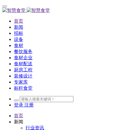
首页
新闻
招标
设备
食材
餐饮服务
食材企业
食材配送
厨房工程
装修设计
专家库
标杆食堂
登录
注册
首页
新闻
行业资讯