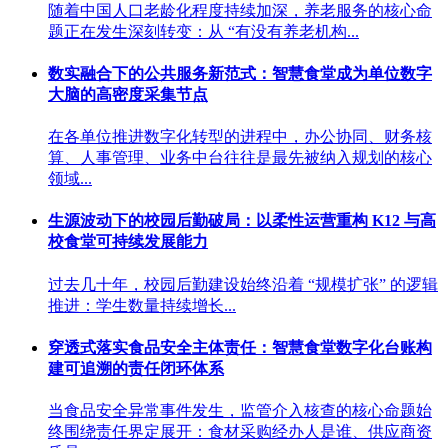
随着中国人口老龄化程度持续加深，养老服务的核心命
题正在发生深刻转变：从 “有没有养老机构...
数实融合下的公共服务新范式：智慧食堂成为单位数字
大脑的高密度采集节点
在各单位推进数字化转型的进程中，办公协同、财务核
算、人事管理、业务中台往往是最先被纳入规划的核心
领域...
生源波动下的校园后勤破局：以柔性运营重构 K12 与高
校食堂可持续发展能力
过去几十年，校园后勤建设始终沿着 “规模扩张” 的逻辑
推进：学生数量持续增长...
穿透式落实食品安全主体责任：智慧食堂数字化台账构
建可追溯的责任闭环体系
当食品安全异常事件发生，监管介入核查的核心命题始
终围绕责任界定展开：食材采购经办人是谁、供应商资