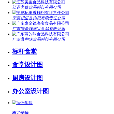
江苏美鑫食品科技有限公司
宁夏杞里香枸杞有限责任公司
广东鹰金钱海宝食品有限公司
广东蒸的味食品科技有限公司
标杆食堂
食堂设计图
厨房设计图
办公室设计图
宿迁学院