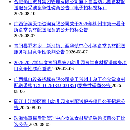
合肥蜀山教育集团管理有限公司旗下自营幼儿园食材配
送服务采购竞争性磋商公告（电子招标投标）
2026-08-10
广西德润天怡咨询有限公司关于2026年柳州市第一看守
所食堂食材配送服务的公开招标公告
2026-08-07
青阳县乔木乡、新河镇、酉华镇中心小学食堂食材配送
服务项目竞争性谈判公告
2026-08-07
2026-2027学年度青阳县第四幼儿园食堂食材配送服务项
目竞争性磋商邀请
2026-08-06
广西机电设备招标有限公司关于贺州市总工会食堂食材
配送采购(GXJD-26133JJ031851)竞争性磋商公告
2026-
08-06
阳江市江城区鹰山幼儿园食材配送服务项目公开招标公
告
2026-08-05
珠海海事局后勤管理中心食堂食材配送采购项目公开比
选公告
2026-08-05