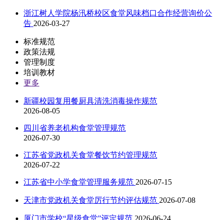
浙江树人学院杨汛桥校区食堂风味档口合作经营询价公
告
2026-03-27
标准规范
政策法规
管理制度
培训教材
更多
新疆校园复用餐厨具清洗消毒操作规范
2026-08-05
四川省养老机构食堂管理规范
2026-07-30
江苏省党政机关食堂餐饮节约管理规范
2026-07-22
江苏省中小学食堂管理服务规范
2026-07-15
天津市党政机关食堂厉行节约评估规范
2026-07-08
厦门市学校“星级食堂”评定规范
2026-06-24