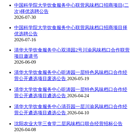
中国科学院大学饮食服务中心联营风味档口招商项目(二
次)择优选聘公告
2026-07-30
中国科学院大学饮食服务中心联营风味档口招商项目择
优选聘公告
2026-07-16
清华大学饮食服务中心双清园2号川渝风味档口合作联营
项目邀请书
2026-06-09
清华大学饮食服务中心听涛园一层特色风味档口合作经
营公开遴选项目废选公告
2026-05-19
清华大学饮食服务中心听涛园一层特色风味档口合作经
营公开遴选项目遴选公告
2026-04-24
清华大学饮食服务中心清芬园一层川渝风味档口合作经
营公开遴选项目遴选公告
2026-04-10
沈阳农业大学三食堂二层风味档口联合经营招标公告
2026-04-08