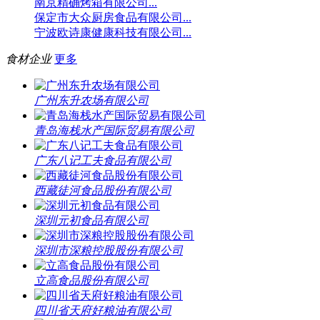
南京精确烤箱有限公司...
保定市大众厨房食品有限公司...
宁波欧诗康健康科技有限公司...
食材企业
更多
广州东升农场有限公司
青岛海栈水产国际贸易有限公司
广东八记工夫食品有限公司
西藏徒河食品股份有限公司
深圳元初食品有限公司
深圳市深粮控股股份有限公司
立高食品股份有限公司
四川省天府好粮油有限公司