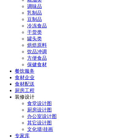
调味品
乳制品
豆制品
冷冻食品
干货类
罐头类
烘焙原料
饮品冲调
方便食品
保健食材
餐饮服务
食材企业
食材配送
厨房工程
装修设计
食堂设计图
厨房设计图
办公室设计图
其它设计图
文化墙\挂画
专家库