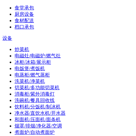
食堂承包
厨房设备
食材配送
档口承包
设备
炒菜机
电磁灶/电磁炉/燃气灶
冰柜/冰箱/展示柜
电饭煲/煮饭机
电蒸柜/燃气蒸柜
洗菜机/净菜机
切菜机/多功能切菜机
消毒柜/紫外消毒灯
洗碗机/餐具回收线
饮料机/分饭机/制冰机
净水器/直饮水机/开水器
和面机/压面机/面条机
烟罩/排烟/净化器/空调
煮面炉/自动煮面炉