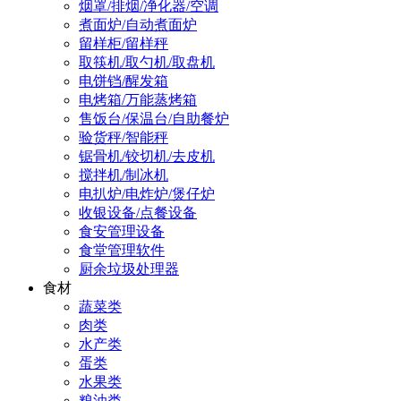
烟罩/排烟/净化器/空调
煮面炉/自动煮面炉
留样柜/留样秤
取筷机/取勺机/取盘机
电饼铛/醒发箱
电烤箱/万能蒸烤箱
售饭台/保温台/自助餐炉
验货秤/智能秤
锯骨机/铰切机/去皮机
搅拌机/制冰机
电扒炉/电炸炉/煲仔炉
收银设备/点餐设备
食安管理设备
食堂管理软件
厨余垃圾处理器
食材
蔬菜类
肉类
水产类
蛋类
水果类
粮油类