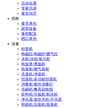
活动会展
专家访谈
食安动态
招标
食堂承包
厨房设备
食材配送
档口承包
设备
炒菜机
电磁灶/电磁炉/燃气灶
冰柜/冰箱/展示柜
电饭煲/煮饭机
电蒸柜/燃气蒸柜
洗菜机/净菜机
切菜机/多功能切菜机
消毒柜/紫外消毒灯
洗碗机/餐具回收线
饮料机/分饭机/制冰机
净水器/直饮水机/开水器
和面机/压面机/面条机