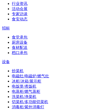
行业资讯
活动会展
专家访谈
食安动态
招标
食堂承包
厨房设备
食材配送
档口承包
设备
炒菜机
电磁灶/电磁炉/燃气灶
冰柜/冰箱/展示柜
电饭煲/煮饭机
电蒸柜/燃气蒸柜
洗菜机/净菜机
切菜机/多功能切菜机
消毒柜/紫外消毒灯