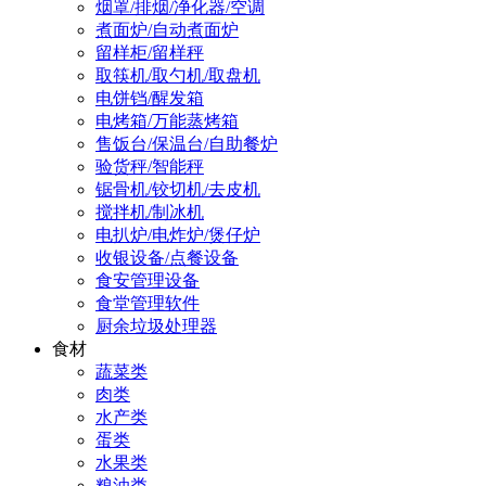
烟罩/排烟/净化器/空调
煮面炉/自动煮面炉
留样柜/留样秤
取筷机/取勺机/取盘机
电饼铛/醒发箱
电烤箱/万能蒸烤箱
售饭台/保温台/自助餐炉
验货秤/智能秤
锯骨机/铰切机/去皮机
搅拌机/制冰机
电扒炉/电炸炉/煲仔炉
收银设备/点餐设备
食安管理设备
食堂管理软件
厨余垃圾处理器
食材
蔬菜类
肉类
水产类
蛋类
水果类
粮油类