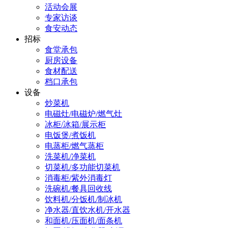
活动会展
专家访谈
食安动态
招标
食堂承包
厨房设备
食材配送
档口承包
设备
炒菜机
电磁灶/电磁炉/燃气灶
冰柜/冰箱/展示柜
电饭煲/煮饭机
电蒸柜/燃气蒸柜
洗菜机/净菜机
切菜机/多功能切菜机
消毒柜/紫外消毒灯
洗碗机/餐具回收线
饮料机/分饭机/制冰机
净水器/直饮水机/开水器
和面机/压面机/面条机