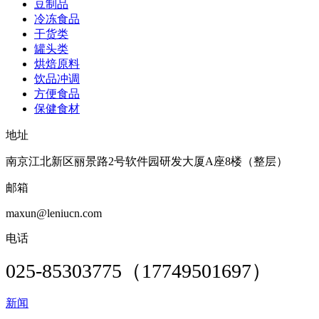
豆制品
冷冻食品
干货类
罐头类
烘焙原料
饮品冲调
方便食品
保健食材
地址
南京江北新区丽景路2号软件园研发大厦A座8楼（整层）
邮箱
maxun@leniucn.com
电话
025-85303775（17749501697）
新闻