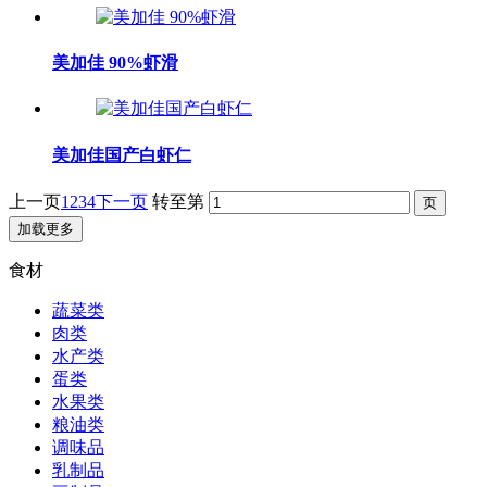
美加佳 90%虾滑
美加佳国产白虾仁
上一页
1
2
3
4
下一页
转至第
加载更多
食材
蔬菜类
肉类
水产类
蛋类
水果类
粮油类
调味品
乳制品