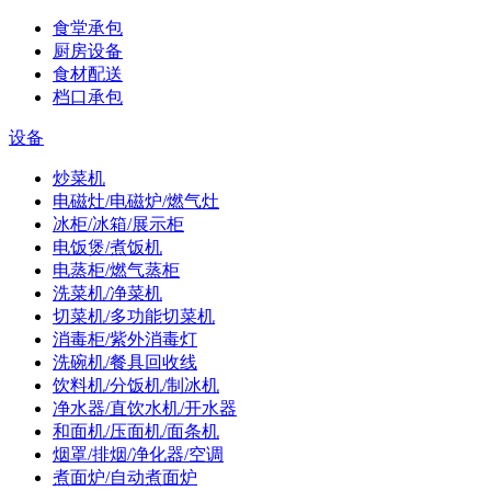
食堂承包
厨房设备
食材配送
档口承包
设备
炒菜机
电磁灶/电磁炉/燃气灶
冰柜/冰箱/展示柜
电饭煲/煮饭机
电蒸柜/燃气蒸柜
洗菜机/净菜机
切菜机/多功能切菜机
消毒柜/紫外消毒灯
洗碗机/餐具回收线
饮料机/分饭机/制冰机
净水器/直饮水机/开水器
和面机/压面机/面条机
烟罩/排烟/净化器/空调
煮面炉/自动煮面炉