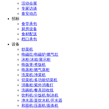
活动会展
专家访谈
食安动态
招标
食堂承包
厨房设备
食材配送
档口承包
设备
炒菜机
电磁灶/电磁炉/燃气灶
冰柜/冰箱/展示柜
电饭煲/煮饭机
电蒸柜/燃气蒸柜
洗菜机/净菜机
切菜机/多功能切菜机
消毒柜/紫外消毒灯
洗碗机/餐具回收线
饮料机/分饭机/制冰机
净水器/直饮水机/开水器
和面机/压面机/面条机