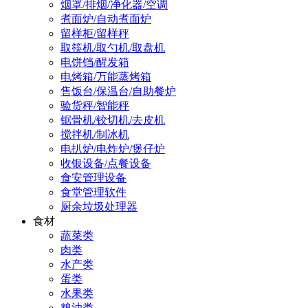
烟罩/排烟/净化器/空调
煮面炉/自动煮面炉
留样柜/留样秤
取筷机/取勺机/取盘机
电饼铛/醒发箱
电烤箱/万能蒸烤箱
售饭台/保温台/自助餐炉
验货秤/智能秤
锯骨机/铰切机/去皮机
搅拌机/制冰机
电扒炉/电炸炉/煲仔炉
收银设备/点餐设备
食安管理设备
食堂管理软件
厨余垃圾处理器
食材
蔬菜类
肉类
水产类
蛋类
水果类
粮油类