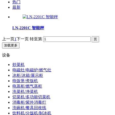
热门
最新
LN-2201C 智能秤
上一页
1
下一页
转至第
加载更多
设备
炒菜机
电磁灶/电磁炉/燃气灶
冰柜/冰箱/展示柜
电饭煲/煮饭机
电蒸柜/燃气蒸柜
洗菜机/净菜机
切菜机/多功能切菜机
消毒柜/紫外消毒灯
洗碗机/餐具回收线
饮料机/分饭机/制冰机