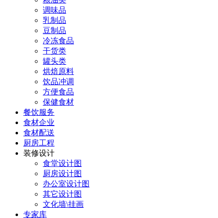
调味品
乳制品
豆制品
冷冻食品
干货类
罐头类
烘焙原料
饮品冲调
方便食品
保健食材
餐饮服务
食材企业
食材配送
厨房工程
装修设计
食堂设计图
厨房设计图
办公室设计图
其它设计图
文化墙\挂画
专家库