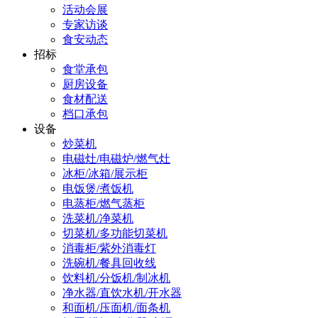
活动会展
专家访谈
食安动态
招标
食堂承包
厨房设备
食材配送
档口承包
设备
炒菜机
电磁灶/电磁炉/燃气灶
冰柜/冰箱/展示柜
电饭煲/煮饭机
电蒸柜/燃气蒸柜
洗菜机/净菜机
切菜机/多功能切菜机
消毒柜/紫外消毒灯
洗碗机/餐具回收线
饮料机/分饭机/制冰机
净水器/直饮水机/开水器
和面机/压面机/面条机