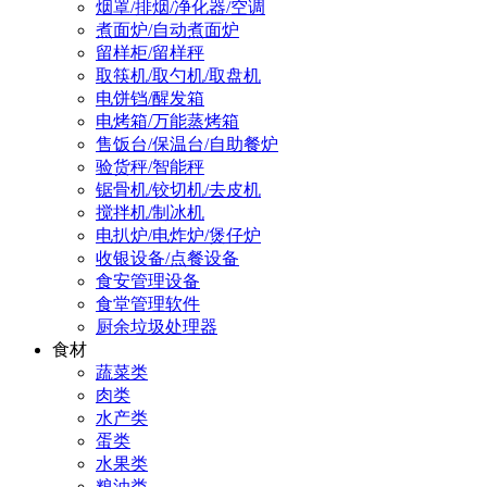
烟罩/排烟/净化器/空调
煮面炉/自动煮面炉
留样柜/留样秤
取筷机/取勺机/取盘机
电饼铛/醒发箱
电烤箱/万能蒸烤箱
售饭台/保温台/自助餐炉
验货秤/智能秤
锯骨机/铰切机/去皮机
搅拌机/制冰机
电扒炉/电炸炉/煲仔炉
收银设备/点餐设备
食安管理设备
食堂管理软件
厨余垃圾处理器
食材
蔬菜类
肉类
水产类
蛋类
水果类
粮油类