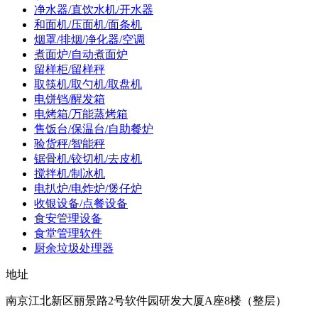
净水器/直饮水机/开水器
和面机/压面机/面条机
烟罩/排烟/净化器/空调
煮面炉/自动煮面炉
留样柜/留样秤
取筷机/取勺机/取盘机
电饼铛/醒发箱
电烤箱/万能蒸烤箱
售饭台/保温台/自助餐炉
验货秤/智能秤
锯骨机/铰切机/去皮机
搅拌机/制冰机
电扒炉/电炸炉/煲仔炉
收银设备/点餐设备
食安管理设备
食堂管理软件
厨余垃圾处理器
地址
南京江北新区丽景路2号软件园研发大厦A座8楼（整层）