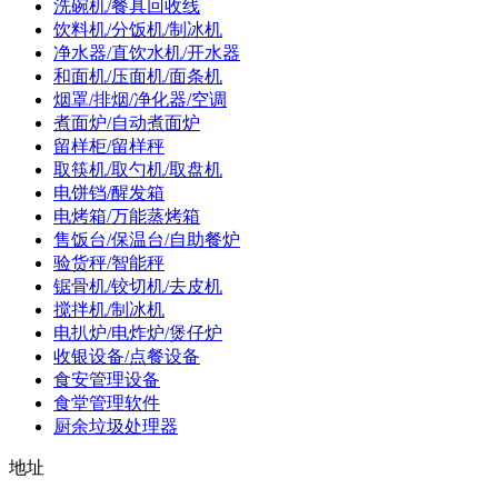
洗碗机/餐具回收线
饮料机/分饭机/制冰机
净水器/直饮水机/开水器
和面机/压面机/面条机
烟罩/排烟/净化器/空调
煮面炉/自动煮面炉
留样柜/留样秤
取筷机/取勺机/取盘机
电饼铛/醒发箱
电烤箱/万能蒸烤箱
售饭台/保温台/自助餐炉
验货秤/智能秤
锯骨机/铰切机/去皮机
搅拌机/制冰机
电扒炉/电炸炉/煲仔炉
收银设备/点餐设备
食安管理设备
食堂管理软件
厨余垃圾处理器
地址