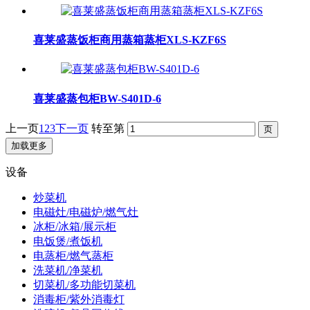
喜莱盛蒸饭柜商用蒸箱蒸柜XLS-KZF6S
喜莱盛蒸包柜BW-S401D-6
上一页
1
2
3
下一页
转至第
加载更多
设备
炒菜机
电磁灶/电磁炉/燃气灶
冰柜/冰箱/展示柜
电饭煲/煮饭机
电蒸柜/燃气蒸柜
洗菜机/净菜机
切菜机/多功能切菜机
消毒柜/紫外消毒灯