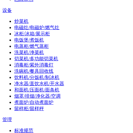
设备
炒菜机
电磁灶/电磁炉/燃气灶
冰柜/冰箱/展示柜
电饭煲/煮饭机
电蒸柜/燃气蒸柜
洗菜机/净菜机
切菜机/多功能切菜机
消毒柜/紫外消毒灯
洗碗机/餐具回收线
饮料机/分饭机/制冰机
净水器/直饮水机/开水器
和面机/压面机/面条机
烟罩/排烟/净化器/空调
煮面炉/自动煮面炉
留样柜/留样秤
管理
标准规范