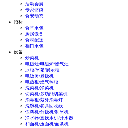
活动会展
专家访谈
食安动态
招标
食堂承包
厨房设备
食材配送
档口承包
设备
炒菜机
电磁灶/电磁炉/燃气灶
冰柜/冰箱/展示柜
电饭煲/煮饭机
电蒸柜/燃气蒸柜
洗菜机/净菜机
切菜机/多功能切菜机
消毒柜/紫外消毒灯
洗碗机/餐具回收线
饮料机/分饭机/制冰机
净水器/直饮水机/开水器
和面机/压面机/面条机