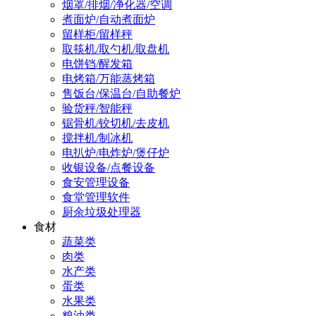
烟罩/排烟/净化器/空调
煮面炉/自动煮面炉
留样柜/留样秤
取筷机/取勺机/取盘机
电饼铛/醒发箱
电烤箱/万能蒸烤箱
售饭台/保温台/自助餐炉
验货秤/智能秤
锯骨机/铰切机/去皮机
搅拌机/制冰机
电扒炉/电炸炉/煲仔炉
收银设备/点餐设备
食安管理设备
食堂管理软件
厨余垃圾处理器
食材
蔬菜类
肉类
水产类
蛋类
水果类
粮油类