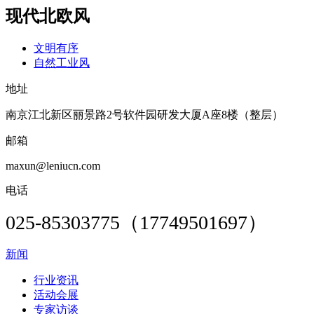
现代北欧风
文明有序
自然工业风
地址
南京江北新区丽景路2号软件园研发大厦A座8楼（整层）
邮箱
maxun@leniucn.com
电话
025-85303775（17749501697）
新闻
行业资讯
活动会展
专家访谈