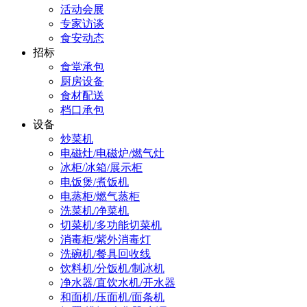
活动会展
专家访谈
食安动态
招标
食堂承包
厨房设备
食材配送
档口承包
设备
炒菜机
电磁灶/电磁炉/燃气灶
冰柜/冰箱/展示柜
电饭煲/煮饭机
电蒸柜/燃气蒸柜
洗菜机/净菜机
切菜机/多功能切菜机
消毒柜/紫外消毒灯
洗碗机/餐具回收线
饮料机/分饭机/制冰机
净水器/直饮水机/开水器
和面机/压面机/面条机