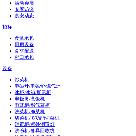
活动会展
专家访谈
食安动态
招标
食堂承包
厨房设备
食材配送
档口承包
设备
炒菜机
电磁灶/电磁炉/燃气灶
冰柜/冰箱/展示柜
电饭煲/煮饭机
电蒸柜/燃气蒸柜
洗菜机/净菜机
切菜机/多功能切菜机
消毒柜/紫外消毒灯
洗碗机/餐具回收线