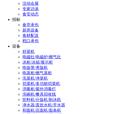
活动会展
专家访谈
食安动态
招标
食堂承包
厨房设备
食材配送
档口承包
设备
炒菜机
电磁灶/电磁炉/燃气灶
冰柜/冰箱/展示柜
电饭煲/煮饭机
电蒸柜/燃气蒸柜
洗菜机/净菜机
切菜机/多功能切菜机
消毒柜/紫外消毒灯
洗碗机/餐具回收线
饮料机/分饭机/制冰机
净水器/直饮水机/开水器
和面机/压面机/面条机