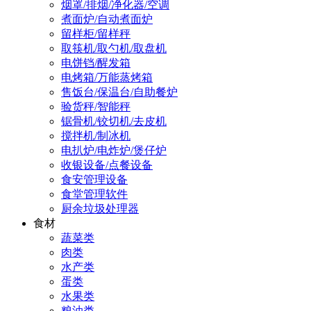
烟罩/排烟/净化器/空调
煮面炉/自动煮面炉
留样柜/留样秤
取筷机/取勺机/取盘机
电饼铛/醒发箱
电烤箱/万能蒸烤箱
售饭台/保温台/自助餐炉
验货秤/智能秤
锯骨机/铰切机/去皮机
搅拌机/制冰机
电扒炉/电炸炉/煲仔炉
收银设备/点餐设备
食安管理设备
食堂管理软件
厨余垃圾处理器
食材
蔬菜类
肉类
水产类
蛋类
水果类
粮油类