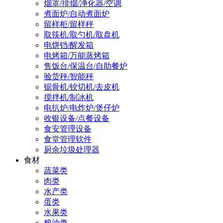
烟罩/排烟/净化器/空调
煮面炉/自动煮面炉
留样柜/留样秤
取筷机/取勺机/取盘机
电饼铛/醒发箱
电烤箱/万能蒸烤箱
售饭台/保温台/自助餐炉
验货秤/智能秤
锯骨机/铰切机/去皮机
搅拌机/制冰机
电扒炉/电炸炉/煲仔炉
收银设备/点餐设备
食安管理设备
食堂管理软件
厨余垃圾处理器
食材
蔬菜类
肉类
水产类
蛋类
水果类
粮油类