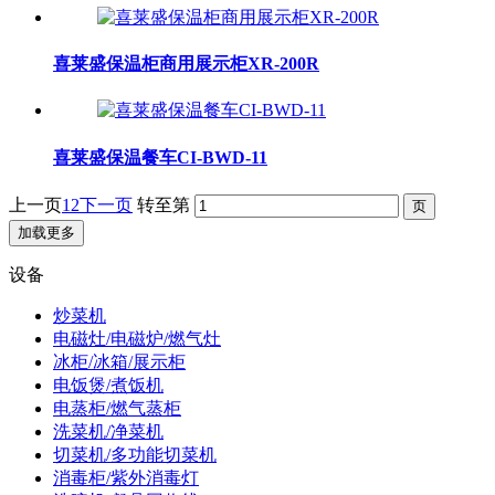
喜莱盛保温柜商用展示柜XR-200R
喜莱盛保温餐车CI-BWD-11
上一页
1
2
下一页
转至第
加载更多
设备
炒菜机
电磁灶/电磁炉/燃气灶
冰柜/冰箱/展示柜
电饭煲/煮饭机
电蒸柜/燃气蒸柜
洗菜机/净菜机
切菜机/多功能切菜机
消毒柜/紫外消毒灯