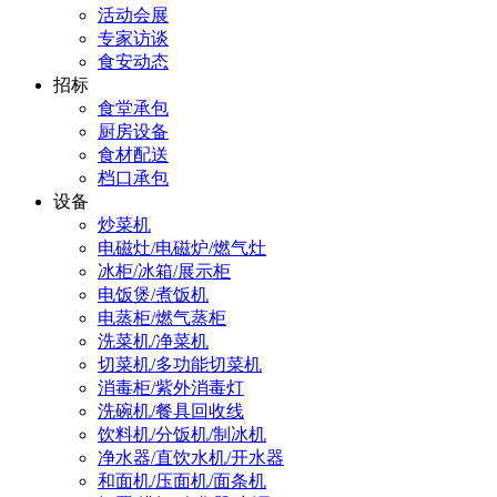
活动会展
专家访谈
食安动态
招标
食堂承包
厨房设备
食材配送
档口承包
设备
炒菜机
电磁灶/电磁炉/燃气灶
冰柜/冰箱/展示柜
电饭煲/煮饭机
电蒸柜/燃气蒸柜
洗菜机/净菜机
切菜机/多功能切菜机
消毒柜/紫外消毒灯
洗碗机/餐具回收线
饮料机/分饭机/制冰机
净水器/直饮水机/开水器
和面机/压面机/面条机