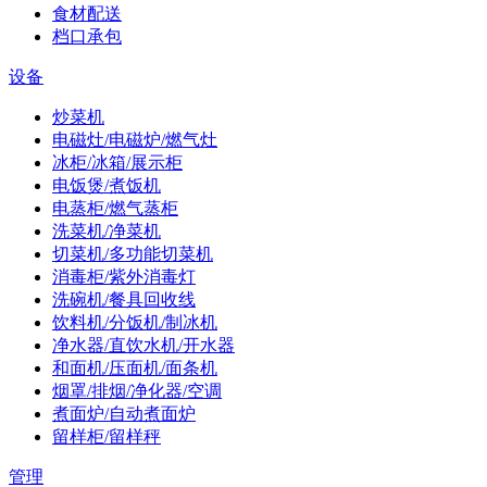
食材配送
档口承包
设备
炒菜机
电磁灶/电磁炉/燃气灶
冰柜/冰箱/展示柜
电饭煲/煮饭机
电蒸柜/燃气蒸柜
洗菜机/净菜机
切菜机/多功能切菜机
消毒柜/紫外消毒灯
洗碗机/餐具回收线
饮料机/分饭机/制冰机
净水器/直饮水机/开水器
和面机/压面机/面条机
烟罩/排烟/净化器/空调
煮面炉/自动煮面炉
留样柜/留样秤
管理