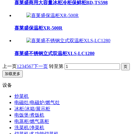
喜莱盛商用大容量冰柜冷柜保鲜柜BD-TS598
喜莱盛保温柜XR-500R
喜莱盛不锈钢立式双温柜XLS-LC1280
上一页
1
2
3
4
5
6
7
下一页
转至第
加载更多
设备
炒菜机
电磁灶/电磁炉/燃气灶
冰柜/冰箱/展示柜
电饭煲/煮饭机
电蒸柜/燃气蒸柜
洗菜机/净菜机
切菜机/多功能切菜机