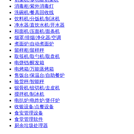
消毒柜/紫外消毒灯
洗碗机/餐具回收线
饮料机/分饭机/制冰机
净水器/直饮水机/开水器
和面机/压面机/面条机
烟罩/排烟/净化器/空调
煮面炉/自动煮面炉
留样柜/留样秤
取筷机/取勺机/取盘机
电饼铛/醒发箱
电烤箱/万能蒸烤箱
售饭台/保温台/自助餐炉
验货秤/智能秤
锯骨机/铰切机/去皮机
搅拌机/制冰机
电扒炉/电炸炉/煲仔炉
收银设备/点餐设备
食安管理设备
食堂管理软件
厨余垃圾处理器