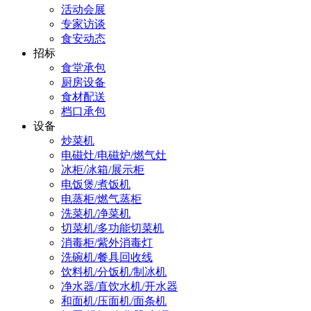
活动会展
专家访谈
食安动态
招标
食堂承包
厨房设备
食材配送
档口承包
设备
炒菜机
电磁灶/电磁炉/燃气灶
冰柜/冰箱/展示柜
电饭煲/煮饭机
电蒸柜/燃气蒸柜
洗菜机/净菜机
切菜机/多功能切菜机
消毒柜/紫外消毒灯
洗碗机/餐具回收线
饮料机/分饭机/制冰机
净水器/直饮水机/开水器
和面机/压面机/面条机