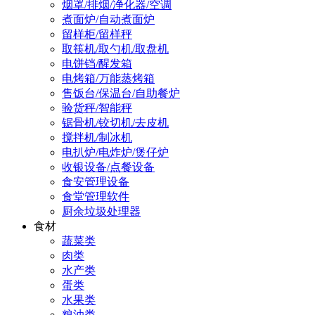
烟罩/排烟/净化器/空调
煮面炉/自动煮面炉
留样柜/留样秤
取筷机/取勺机/取盘机
电饼铛/醒发箱
电烤箱/万能蒸烤箱
售饭台/保温台/自助餐炉
验货秤/智能秤
锯骨机/铰切机/去皮机
搅拌机/制冰机
电扒炉/电炸炉/煲仔炉
收银设备/点餐设备
食安管理设备
食堂管理软件
厨余垃圾处理器
食材
蔬菜类
肉类
水产类
蛋类
水果类
粮油类