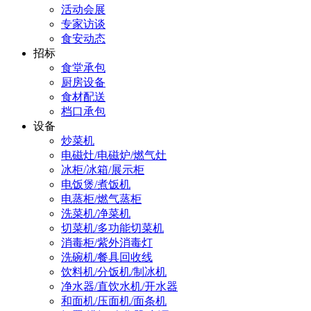
活动会展
专家访谈
食安动态
招标
食堂承包
厨房设备
食材配送
档口承包
设备
炒菜机
电磁灶/电磁炉/燃气灶
冰柜/冰箱/展示柜
电饭煲/煮饭机
电蒸柜/燃气蒸柜
洗菜机/净菜机
切菜机/多功能切菜机
消毒柜/紫外消毒灯
洗碗机/餐具回收线
饮料机/分饭机/制冰机
净水器/直饮水机/开水器
和面机/压面机/面条机