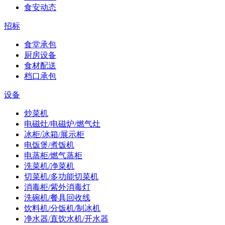
食安动态
招标
食堂承包
厨房设备
食材配送
档口承包
设备
炒菜机
电磁灶/电磁炉/燃气灶
冰柜/冰箱/展示柜
电饭煲/煮饭机
电蒸柜/燃气蒸柜
洗菜机/净菜机
切菜机/多功能切菜机
消毒柜/紫外消毒灯
洗碗机/餐具回收线
饮料机/分饭机/制冰机
净水器/直饮水机/开水器