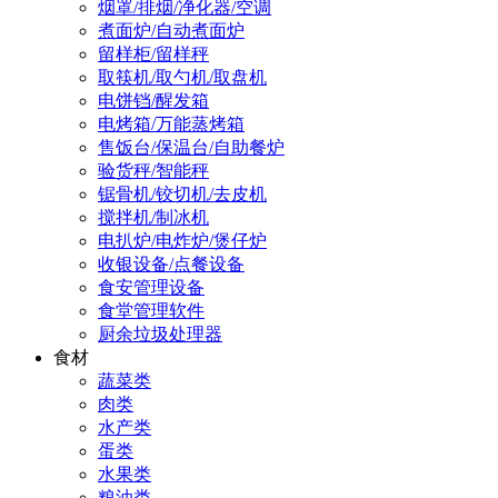
烟罩/排烟/净化器/空调
煮面炉/自动煮面炉
留样柜/留样秤
取筷机/取勺机/取盘机
电饼铛/醒发箱
电烤箱/万能蒸烤箱
售饭台/保温台/自助餐炉
验货秤/智能秤
锯骨机/铰切机/去皮机
搅拌机/制冰机
电扒炉/电炸炉/煲仔炉
收银设备/点餐设备
食安管理设备
食堂管理软件
厨余垃圾处理器
食材
蔬菜类
肉类
水产类
蛋类
水果类
粮油类