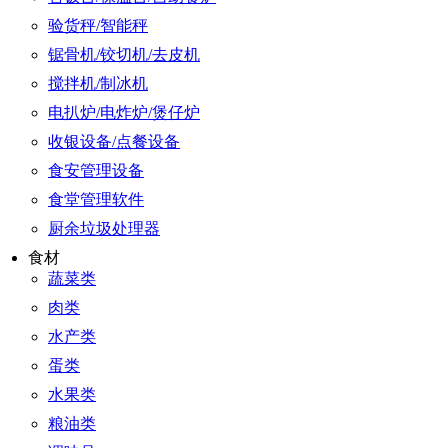
验货秤/智能秤
锯骨机/铰切机/去皮机
搅拌机/制冰机
电扒炉/电炸炉/煲仔炉
收银设备/点餐设备
食安管理设备
食堂管理软件
厨余垃圾处理器
食材
蔬菜类
肉类
水产类
蛋类
水果类
粮油类