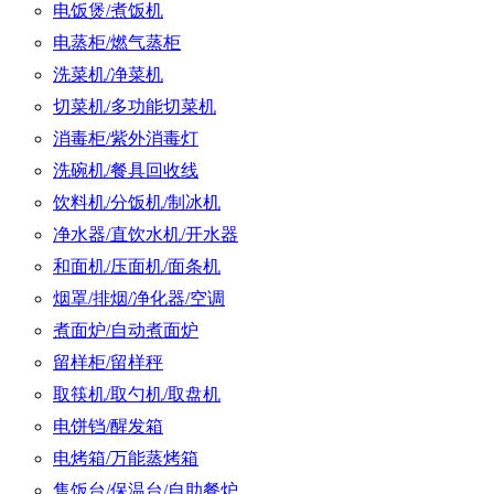
电饭煲/煮饭机
电蒸柜/燃气蒸柜
洗菜机/净菜机
切菜机/多功能切菜机
消毒柜/紫外消毒灯
洗碗机/餐具回收线
饮料机/分饭机/制冰机
净水器/直饮水机/开水器
和面机/压面机/面条机
烟罩/排烟/净化器/空调
煮面炉/自动煮面炉
留样柜/留样秤
取筷机/取勺机/取盘机
电饼铛/醒发箱
电烤箱/万能蒸烤箱
售饭台/保温台/自助餐炉