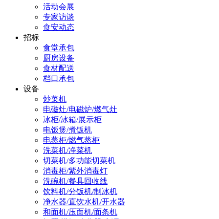
活动会展
专家访谈
食安动态
招标
食堂承包
厨房设备
食材配送
档口承包
设备
炒菜机
电磁灶/电磁炉/燃气灶
冰柜/冰箱/展示柜
电饭煲/煮饭机
电蒸柜/燃气蒸柜
洗菜机/净菜机
切菜机/多功能切菜机
消毒柜/紫外消毒灯
洗碗机/餐具回收线
饮料机/分饭机/制冰机
净水器/直饮水机/开水器
和面机/压面机/面条机