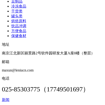
豆制品
冷冻食品
干货类
罐头类
烘焙原料
饮品冲调
方便食品
保健食材
地址
南京江北新区丽景路2号软件园研发大厦A座8楼（整层）
邮箱
maxun@leniucn.com
电话
025-85303775（17749501697）
新闻