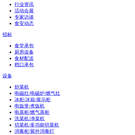
行业资讯
活动会展
专家访谈
食安动态
招标
食堂承包
厨房设备
食材配送
档口承包
设备
炒菜机
电磁灶/电磁炉/燃气灶
冰柜/冰箱/展示柜
电饭煲/煮饭机
电蒸柜/燃气蒸柜
洗菜机/净菜机
切菜机/多功能切菜机
消毒柜/紫外消毒灯