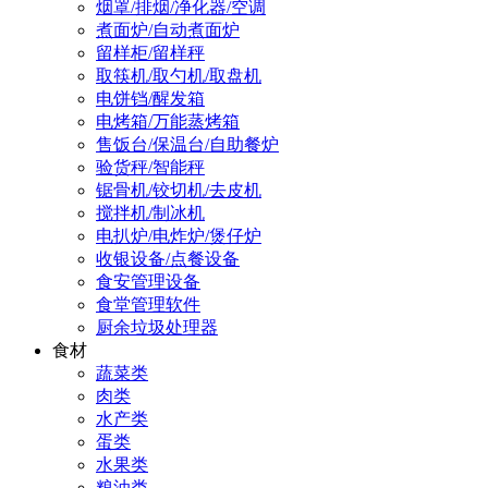
烟罩/排烟/净化器/空调
煮面炉/自动煮面炉
留样柜/留样秤
取筷机/取勺机/取盘机
电饼铛/醒发箱
电烤箱/万能蒸烤箱
售饭台/保温台/自助餐炉
验货秤/智能秤
锯骨机/铰切机/去皮机
搅拌机/制冰机
电扒炉/电炸炉/煲仔炉
收银设备/点餐设备
食安管理设备
食堂管理软件
厨余垃圾处理器
食材
蔬菜类
肉类
水产类
蛋类
水果类
粮油类