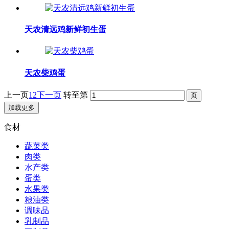
天农清远鸡新鲜初生蛋
天农柴鸡蛋
上一页
1
2
下一页
转至第
加载更多
食材
蔬菜类
肉类
水产类
蛋类
水果类
粮油类
调味品
乳制品