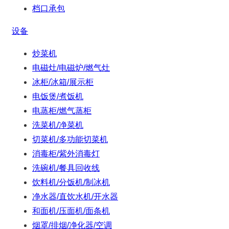
档口承包
设备
炒菜机
电磁灶/电磁炉/燃气灶
冰柜/冰箱/展示柜
电饭煲/煮饭机
电蒸柜/燃气蒸柜
洗菜机/净菜机
切菜机/多功能切菜机
消毒柜/紫外消毒灯
洗碗机/餐具回收线
饮料机/分饭机/制冰机
净水器/直饮水机/开水器
和面机/压面机/面条机
烟罩/排烟/净化器/空调