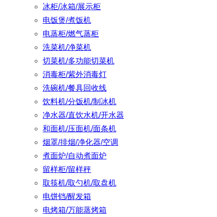
冰柜/冰箱/展示柜
电饭煲/煮饭机
电蒸柜/燃气蒸柜
洗菜机/净菜机
切菜机/多功能切菜机
消毒柜/紫外消毒灯
洗碗机/餐具回收线
饮料机/分饭机/制冰机
净水器/直饮水机/开水器
和面机/压面机/面条机
烟罩/排烟/净化器/空调
煮面炉/自动煮面炉
留样柜/留样秤
取筷机/取勺机/取盘机
电饼铛/醒发箱
电烤箱/万能蒸烤箱