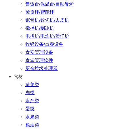
售饭台/保温台/自助餐炉
验货秤/智能秤
锯骨机/铰切机/去皮机
搅拌机/制冰机
电扒炉/电炸炉/煲仔炉
收银设备/点餐设备
食安管理设备
食堂管理软件
厨余垃圾处理器
食材
蔬菜类
肉类
水产类
蛋类
水果类
粮油类