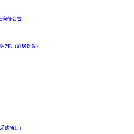
上询价公告
购7包（厨房设备）
采购项目）