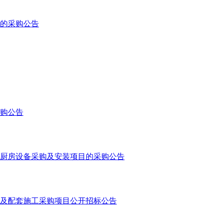
的采购公告
购公告
厨房设备采购及安装项目的采购公告
及配套施工采购项目公开招标公告