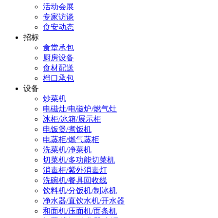
活动会展
专家访谈
食安动态
招标
食堂承包
厨房设备
食材配送
档口承包
设备
炒菜机
电磁灶/电磁炉/燃气灶
冰柜/冰箱/展示柜
电饭煲/煮饭机
电蒸柜/燃气蒸柜
洗菜机/净菜机
切菜机/多功能切菜机
消毒柜/紫外消毒灯
洗碗机/餐具回收线
饮料机/分饭机/制冰机
净水器/直饮水机/开水器
和面机/压面机/面条机