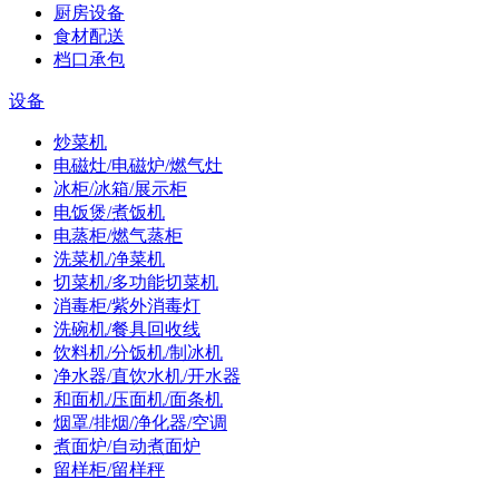
厨房设备
食材配送
档口承包
设备
炒菜机
电磁灶/电磁炉/燃气灶
冰柜/冰箱/展示柜
电饭煲/煮饭机
电蒸柜/燃气蒸柜
洗菜机/净菜机
切菜机/多功能切菜机
消毒柜/紫外消毒灯
洗碗机/餐具回收线
饮料机/分饭机/制冰机
净水器/直饮水机/开水器
和面机/压面机/面条机
烟罩/排烟/净化器/空调
煮面炉/自动煮面炉
留样柜/留样秤