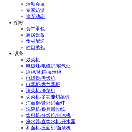
活动会展
专家访谈
食安动态
招标
食堂承包
厨房设备
食材配送
档口承包
设备
炒菜机
电磁灶/电磁炉/燃气灶
冰柜/冰箱/展示柜
电饭煲/煮饭机
电蒸柜/燃气蒸柜
洗菜机/净菜机
切菜机/多功能切菜机
消毒柜/紫外消毒灯
洗碗机/餐具回收线
饮料机/分饭机/制冰机
净水器/直饮水机/开水器
和面机/压面机/面条机