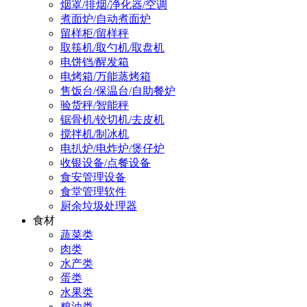
烟罩/排烟/净化器/空调
煮面炉/自动煮面炉
留样柜/留样秤
取筷机/取勺机/取盘机
电饼铛/醒发箱
电烤箱/万能蒸烤箱
售饭台/保温台/自助餐炉
验货秤/智能秤
锯骨机/铰切机/去皮机
搅拌机/制冰机
电扒炉/电炸炉/煲仔炉
收银设备/点餐设备
食安管理设备
食堂管理软件
厨余垃圾处理器
食材
蔬菜类
肉类
水产类
蛋类
水果类
粮油类