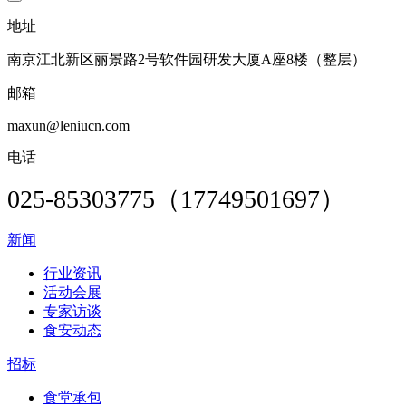
地址
南京江北新区丽景路2号软件园研发大厦A座8楼（整层）
邮箱
maxun@leniucn.com
电话
025-85303775（17749501697）
新闻
行业资讯
活动会展
专家访谈
食安动态
招标
食堂承包