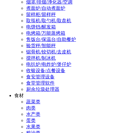
烟罩/排烟/净化器/空调
煮面炉/自动煮面炉
留样柜/留样秤
取筷机/取勺机/取盘机
电饼铛/醒发箱
电烤箱/万能蒸烤箱
售饭台/保温台/自助餐炉
验货秤/智能秤
锯骨机/铰切机/去皮机
搅拌机/制冰机
电扒炉/电炸炉/煲仔炉
收银设备/点餐设备
食安管理设备
食堂管理软件
厨余垃圾处理器
食材
蔬菜类
肉类
水产类
蛋类
水果类
粮油类