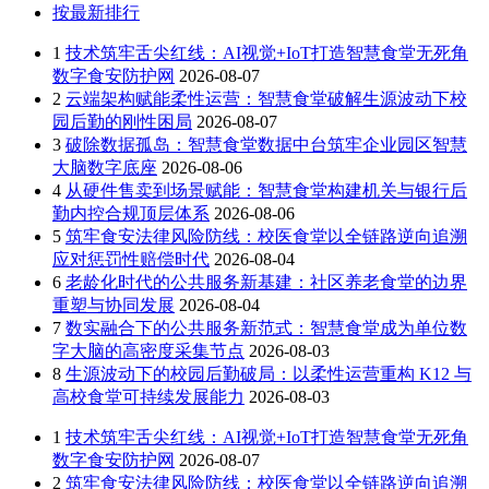
按最新排行
1
技术筑牢舌尖红线：AI视觉+IoT打造智慧食堂无死角
数字食安防护网
2026-08-07
2
云端架构赋能柔性运营：智慧食堂破解生源波动下校
园后勤的刚性困局
2026-08-07
3
破除数据孤岛：智慧食堂数据中台筑牢企业园区智慧
大脑数字底座
2026-08-06
4
从硬件售卖到场景赋能：智慧食堂构建机关与银行后
勤内控合规顶层体系
2026-08-06
5
筑牢食安法律风险防线：校医食堂以全链路逆向追溯
应对惩罚性赔偿时代
2026-08-04
6
老龄化时代的公共服务新基建：社区养老食堂的边界
重塑与协同发展
2026-08-04
7
数实融合下的公共服务新范式：智慧食堂成为单位数
字大脑的高密度采集节点
2026-08-03
8
生源波动下的校园后勤破局：以柔性运营重构 K12 与
高校食堂可持续发展能力
2026-08-03
1
技术筑牢舌尖红线：AI视觉+IoT打造智慧食堂无死角
数字食安防护网
2026-08-07
2
筑牢食安法律风险防线：校医食堂以全链路逆向追溯