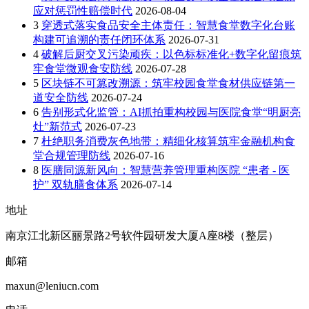
应对惩罚性赔偿时代
2026-08-04
3
穿透式落实食品安全主体责任：智慧食堂数字化台账
构建可追溯的责任闭环体系
2026-07-31
4
破解后厨交叉污染顽疾：以色标标准化+数字化留痕筑
牢食堂微观食安防线
2026-07-28
5
区块链不可篡改溯源：筑牢校园食堂食材供应链第一
道安全防线
2026-07-24
6
告别形式化监管：AI抓拍重构校园与医院食堂“明厨亮
灶”新范式
2026-07-23
7
杜绝职务消费灰色地带：精细化核算筑牢金融机构食
堂合规管理防线
2026-07-16
8
医膳同源新风向：智慧营养管理重构医院 “患者 - 医
护” 双轨膳食体系
2026-07-14
地址
南京江北新区丽景路2号软件园研发大厦A座8楼（整层）
邮箱
maxun@leniucn.com