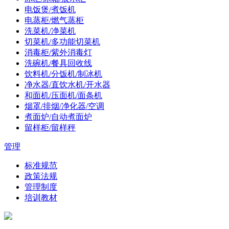
电饭煲/煮饭机
电蒸柜/燃气蒸柜
洗菜机/净菜机
切菜机/多功能切菜机
消毒柜/紫外消毒灯
洗碗机/餐具回收线
饮料机/分饭机/制冰机
净水器/直饮水机/开水器
和面机/压面机/面条机
烟罩/排烟/净化器/空调
煮面炉/自动煮面炉
留样柜/留样秤
管理
标准规范
政策法规
管理制度
培训教材