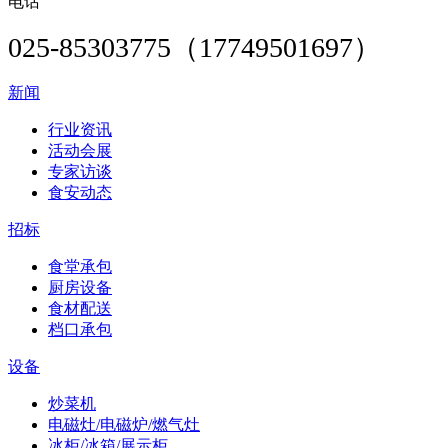
电话
025-85303775（17749501697）
新闻
行业资讯
活动会展
专家访谈
食安动态
招标
食堂承包
厨房设备
食材配送
档口承包
设备
炒菜机
电磁灶/电磁炉/燃气灶
冰柜/冰箱/展示柜