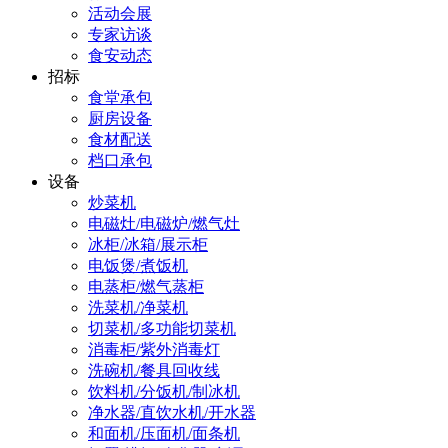
活动会展
专家访谈
食安动态
招标
食堂承包
厨房设备
食材配送
档口承包
设备
炒菜机
电磁灶/电磁炉/燃气灶
冰柜/冰箱/展示柜
电饭煲/煮饭机
电蒸柜/燃气蒸柜
洗菜机/净菜机
切菜机/多功能切菜机
消毒柜/紫外消毒灯
洗碗机/餐具回收线
饮料机/分饭机/制冰机
净水器/直饮水机/开水器
和面机/压面机/面条机