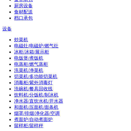
厨房设备
食材配送
档口承包
设备
炒菜机
电磁灶/电磁炉/燃气灶
冰柜/冰箱/展示柜
电饭煲/煮饭机
电蒸柜/燃气蒸柜
洗菜机/净菜机
切菜机/多功能切菜机
消毒柜/紫外消毒灯
洗碗机/餐具回收线
饮料机/分饭机/制冰机
净水器/直饮水机/开水器
和面机/压面机/面条机
烟罩/排烟/净化器/空调
煮面炉/自动煮面炉
留样柜/留样秤