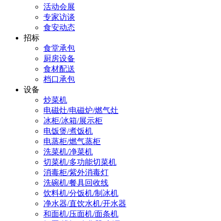
活动会展
专家访谈
食安动态
招标
食堂承包
厨房设备
食材配送
档口承包
设备
炒菜机
电磁灶/电磁炉/燃气灶
冰柜/冰箱/展示柜
电饭煲/煮饭机
电蒸柜/燃气蒸柜
洗菜机/净菜机
切菜机/多功能切菜机
消毒柜/紫外消毒灯
洗碗机/餐具回收线
饮料机/分饭机/制冰机
净水器/直饮水机/开水器
和面机/压面机/面条机