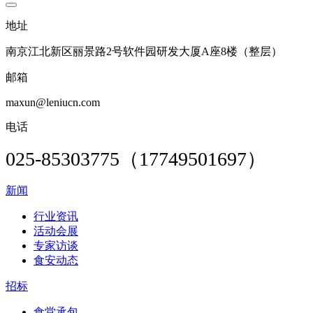
地址
南京江北新区丽景路2号软件园研发大厦A座8楼（整层）
邮箱
maxun@leniucn.com
电话
025-85303775（17749501697）
新闻
行业资讯
活动会展
专家访谈
食安动态
招标
食堂承包