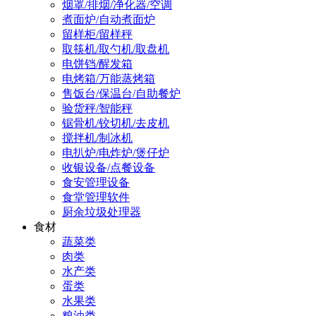
烟罩/排烟/净化器/空调
煮面炉/自动煮面炉
留样柜/留样秤
取筷机/取勺机/取盘机
电饼铛/醒发箱
电烤箱/万能蒸烤箱
售饭台/保温台/自助餐炉
验货秤/智能秤
锯骨机/铰切机/去皮机
搅拌机/制冰机
电扒炉/电炸炉/煲仔炉
收银设备/点餐设备
食安管理设备
食堂管理软件
厨余垃圾处理器
食材
蔬菜类
肉类
水产类
蛋类
水果类
粮油类