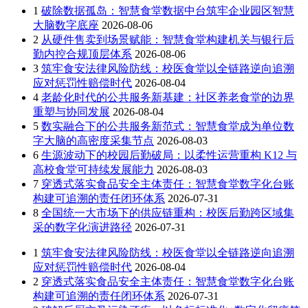
1
破除数据孤岛：智慧食堂数据中台筑牢企业园区智慧
大脑数字底座
2026-08-06
2
从硬件售卖到场景赋能：智慧食堂构建机关与银行后
勤内控合规顶层体系
2026-08-06
3
筑牢食安法律风险防线：校医食堂以全链路逆向追溯
应对惩罚性赔偿时代
2026-08-04
4
老龄化时代的公共服务新基建：社区养老食堂的边界
重塑与协同发展
2026-08-04
5
数实融合下的公共服务新范式：智慧食堂成为单位数
字大脑的高密度采集节点
2026-08-03
6
生源波动下的校园后勤破局：以柔性运营重构 K12 与
高校食堂可持续发展能力
2026-08-03
7
穿透式落实食品安全主体责任：智慧食堂数字化台账
构建可追溯的责任闭环体系
2026-07-31
8
全国统一大市场下的供应链重构：校医后勤跨区域集
采的数字化演进路径
2026-07-31
1
筑牢食安法律风险防线：校医食堂以全链路逆向追溯
应对惩罚性赔偿时代
2026-08-04
2
穿透式落实食品安全主体责任：智慧食堂数字化台账
构建可追溯的责任闭环体系
2026-07-31