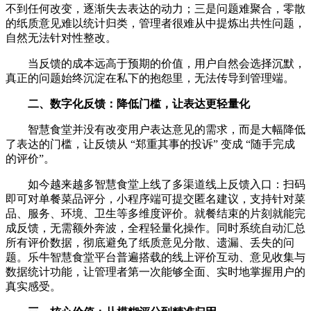
不到任何改变，逐渐失去表达的动力；三是问题难聚合，零散
的纸质意见难以统计归类，管理者很难从中提炼出共性问题，
自然无法针对性整改。
当反馈的成本远高于预期的价值，用户自然会选择沉默，
真正的问题始终沉淀在私下的抱怨里，无法传导到管理端。
二、数字化反馈：降低门槛，让表达更轻量化
智慧食堂并没有改变用户表达意见的需求，而是大幅降低
了表达的门槛，让反馈从 “郑重其事的投诉” 变成 “随手完成
的评价”。
如今越来越多智慧食堂上线了多渠道线上反馈入口：扫码
即可对单餐菜品评分，小程序端可提交匿名建议，支持针对菜
品、服务、环境、卫生等多维度评价。就餐结束的片刻就能完
成反馈，无需额外奔波，全程轻量化操作。同时系统自动汇总
所有评价数据，彻底避免了纸质意见分散、遗漏、丢失的问
题。乐牛智慧食堂平台普遍搭载的线上评价互动、意见收集与
数据统计功能，让管理者第一次能够全面、实时地掌握用户的
真实感受。