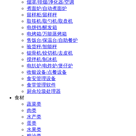
烟罩/排烟/净化器/空调
煮面炉/自动煮面炉
留样柜/留样秤
取筷机/取勺机/取盘机
电饼铛/醒发箱
电烤箱/万能蒸烤箱
售饭台/保温台/自助餐炉
验货秤/智能秤
锯骨机/铰切机/去皮机
搅拌机/制冰机
电扒炉/电炸炉/煲仔炉
收银设备/点餐设备
食安管理设备
食堂管理软件
厨余垃圾处理器
食材
蔬菜类
肉类
水产类
蛋类
水果类
粮油类