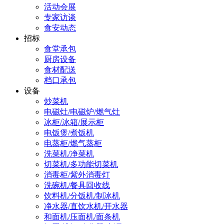
活动会展
专家访谈
食安动态
招标
食堂承包
厨房设备
食材配送
档口承包
设备
炒菜机
电磁灶/电磁炉/燃气灶
冰柜/冰箱/展示柜
电饭煲/煮饭机
电蒸柜/燃气蒸柜
洗菜机/净菜机
切菜机/多功能切菜机
消毒柜/紫外消毒灯
洗碗机/餐具回收线
饮料机/分饭机/制冰机
净水器/直饮水机/开水器
和面机/压面机/面条机