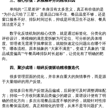
三、核心价值：从模糊评分到精准归因
单纯的 “三星差评” 本身没有太多意义，真正有价值的是
“为什么只给了三星”。是菜品口味不佳、餐品温度不够，还是
窗口服务不好、排队时间过长，抑或是环境卫生不达标、餐具
清洁度不足？
数字化反馈机制的核心优势，就是通过标签化、分类化的
评价设计，将模糊的满意度拆解为可定位、可分析的具体维
度。管理者无需逐字揣摩留言，就能快速定位问题出在哪个环
节、哪条流程。原本抽象的 “大家不满意”，变成了具象的 “菜
品咸度偏高”“午餐高峰排队时长超标”，让优化有了明确的靶
向。
四、聚沙成塔：细碎反馈驱动精准微迭代
很多管理层面的优化，并非来自重大的舆情事件，而是源
于大量细碎的用户反馈。
连续多日有用户反馈汤品偏咸，后厨便可及时调整调味配
方；持续一个月收到素菜品类偏少的建议，菜谱设计便有了明
确的优化方向；多次出现餐品温度不够的评价，就能针对性排
查出餐保温流程。真正精细化的管理，从来不是等问题扩大、