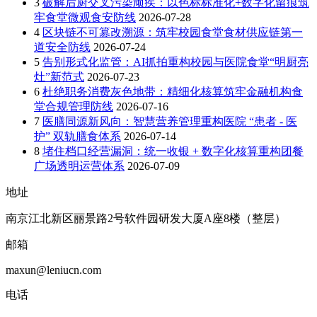
3
破解后厨交叉污染顽疾：以色标标准化+数字化留痕筑
牢食堂微观食安防线
2026-07-28
4
区块链不可篡改溯源：筑牢校园食堂食材供应链第一
道安全防线
2026-07-24
5
告别形式化监管：AI抓拍重构校园与医院食堂“明厨亮
灶”新范式
2026-07-23
6
杜绝职务消费灰色地带：精细化核算筑牢金融机构食
堂合规管理防线
2026-07-16
7
医膳同源新风向：智慧营养管理重构医院 “患者 - 医
护” 双轨膳食体系
2026-07-14
8
堵住档口经营漏洞：统一收银 + 数字化核算重构团餐
广场透明运营体系
2026-07-09
地址
南京江北新区丽景路2号软件园研发大厦A座8楼（整层）
邮箱
maxun@leniucn.com
电话