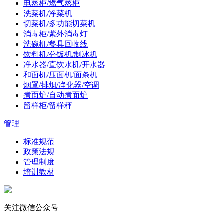
电蒸柜/燃气蒸柜
洗菜机/净菜机
切菜机/多功能切菜机
消毒柜/紫外消毒灯
洗碗机/餐具回收线
饮料机/分饭机/制冰机
净水器/直饮水机/开水器
和面机/压面机/面条机
烟罩/排烟/净化器/空调
煮面炉/自动煮面炉
留样柜/留样秤
管理
标准规范
政策法规
管理制度
培训教材
关注微信公众号