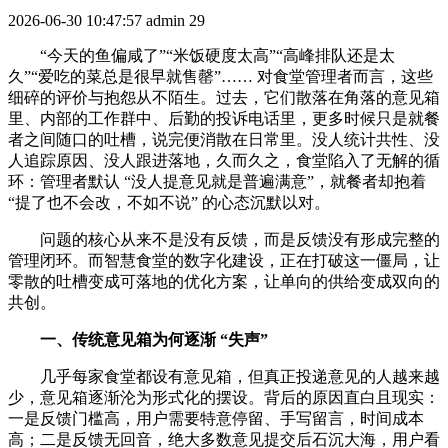
2026-06-30 10:47:57
admin
29
“今天的鱼偏咸了”“米饭硬度太高”“高峰排队还是太
久”“爱吃的菜总是很早就售罄”…… 对食堂管理者而言，这些
细碎的评价与抱怨从不陌生。过去，它们散落在角落的意见箱
里、内部的工作群中、后勤的投诉电话里，更多时候只是就餐
者之间随口的吐槽，说完便消散在日常里。没人统计共性、没
人追踪原因、没人跟进落地，久而久之，食堂陷入了无解的循
环：管理者默认 “没人提意见就是普遍满意”，就餐者却抱着
“提了也不会改，不如不说” 的心态沉默以对。
问题的核心从来不是没有反馈，而是反馈没有形成完整的
管理闭环。而智慧食堂的数字化建设，正在打破这一僵局，让
零散的吐槽变成可落地的优化方案，让单向的供给变成双向的
共创。
一、传统意见箱为何逐渐 “失声”
几乎每家食堂都设有意见箱，但真正投递意见的人越来越
少，意见箱逐渐沦为形式化的摆设。背后的原因直白且现实：
一是反馈门槛高，用户需要特意停留、手写留言，时间成本
高；二是反馈无回音，绝大多数意见提交后石沉大海，用户看