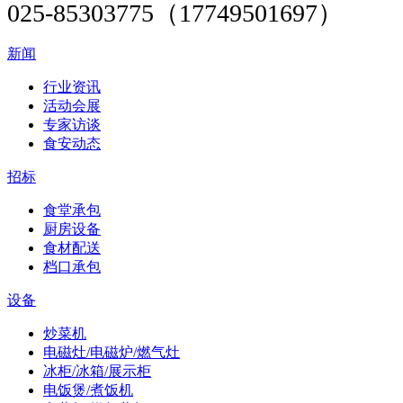
025-85303775（17749501697）
新闻
行业资讯
活动会展
专家访谈
食安动态
招标
食堂承包
厨房设备
食材配送
档口承包
设备
炒菜机
电磁灶/电磁炉/燃气灶
冰柜/冰箱/展示柜
电饭煲/煮饭机