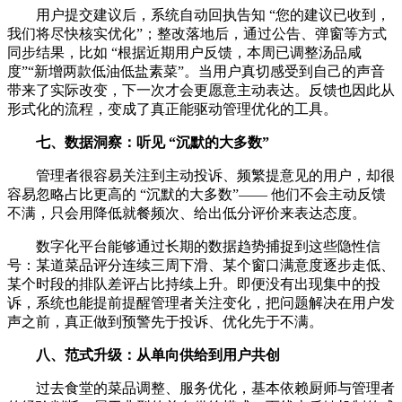
用户提交建议后，系统自动回执告知 “您的建议已收到，
我们将尽快核实优化”；整改落地后，通过公告、弹窗等方式
同步结果，比如 “根据近期用户反馈，本周已调整汤品咸
度”“新增两款低油低盐素菜”。当用户真切感受到自己的声音
带来了实际改变，下一次才会更愿意主动表达。反馈也因此从
形式化的流程，变成了真正能驱动管理优化的工具。
七、数据洞察：听见 “沉默的大多数”
管理者很容易关注到主动投诉、频繁提意见的用户，却很
容易忽略占比更高的 “沉默的大多数”—— 他们不会主动反馈
不满，只会用降低就餐频次、给出低分评价来表达态度。
数字化平台能够通过长期的数据趋势捕捉到这些隐性信
号：某道菜品评分连续三周下滑、某个窗口满意度逐步走低、
某个时段的排队差评占比持续上升。即便没有出现集中的投
诉，系统也能提前提醒管理者关注变化，把问题解决在用户发
声之前，真正做到预警先于投诉、优化先于不满。
八、范式升级：从单向供给到用户共创
过去食堂的菜品调整、服务优化，基本依赖厨师与管理者