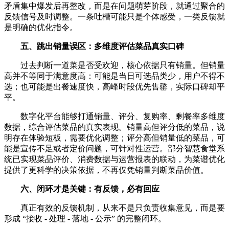
矛盾集中爆发后再整改，而是在问题萌芽阶段，就通过聚合的
反馈信号及时调整。一条吐槽可能只是个体感受，一类反馈就
是明确的优化指令。
五、跳出销量误区：多维度评估菜品真实口碑
过去判断一道菜是否受欢迎，核心依据只有销量。但销量
高并不等同于满意度高：可能是当日可选品类少，用户不得不
选；也可能是出餐速度快，高峰时段优先售罄，实际口碑却平
平。
数字化平台能够打通销量、评分、复购率、剩餐率多维度
数据，综合评估菜品的真实表现。销量高但评分低的菜品，说
明存在体验短板，需要优化调整；评分高但销量低的菜品，可
能是宣传不足或者定价问题，可针对性运营。部分智慧食堂系
统已实现菜品评价、消费数据与运营报表的联动，为菜谱优化
提供了更科学的决策依据，不再仅凭销量判断菜品价值。
六、闭环才是关键：有反馈，必有回应
真正有效的反馈机制，从来不是只负责收集意见，而是要
形成 “接收 - 处理 - 落地 - 公示” 的完整闭环。