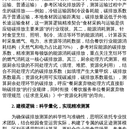
运输、普通运输），参考区域化排放因子，测算运输过程中产
生的碳排放——例如，冷链运输因制冷设备耗能，碳排放系数
高于普通运输，本地食材因运输距离短，碳排放量远低于外地
长途运输食材，这一测算逻辑精准契合“食材采购与运输是供
应链碳排放主要来源”的行业现状。其二，能源消耗测算。针
对食堂烹饪、照明、制冷、清洁等环节的能源消耗，计算器实
时采集燃气、电力、水资源等消耗数据，结合餐饮行业能源消
耗结构（天然气和电力占比超70%），参考对应能源的碳排放
系数，精准测算每顿饭的能源消耗碳排放，重点关注烹饪环节
的燃气消耗这一核心碳排放源。其三，厨余处理方式测算。根
据厨余垃圾的不同处理方式（填埋、堆肥、资源化利用），结
合不同处理方式的碳排放系数（如填埋产生大量甲烷，碳排放
系数最高；资源化利用可实现碳减排，碳排放系数最低），测
算厨余处理环节的碳排放，呼应“餐厨废弃物处理方式直接影
响碳排放”的行业规律，同时衔接《餐饮服务单位餐厨废弃物
管理规范（征求意见稿）》中“资源化利用”的导向。
2. 建模逻辑：科学量化，实现精准测算
为确保碳排放测算的科学性与准确性，思明区依托专业技
术团队，结合校园食堂运营实际，构建了专属的碳足迹测算模
型，区别于通用型碳计算器，更贴合中小学食堂场景，参考专