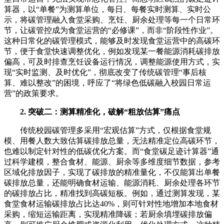
算器，以“单餐”为测算单位，每日、每餐实时测算、实时公
示，将碳管理融入食堂采购、烹饪、厨余处理等每一个日常环
节，让碳管控成为食堂运营的“必修课”，而非“阶段性作业”。
这种日常化的碳管理模式，能够及时发现食堂运营中的高碳环
节，便于食堂快速调整优化，例如发现某一餐能源消耗碳排放
偏高，可及时排查烹饪设备运行情况，调整能源使用方式，实
现“实时监测、及时优化”，彻底改变了传统碳管理“事后核
算、难以整改”的困境，呼应了“将绿色低碳融入校园日常运
营”的政策要求。
2. 突破二：测算精准化，破解“粗放估算”痛点
传统校园碳管理多采用“宏观估算”方式，仅根据食堂规
模、用餐人数大致估算碳排放总量，无法精准定位高碳环节，
也难以制定针对性的低碳优化方案。而“食堂碳足迹计算器”通
过科学建模，整合食材、能源、厨余等多维度细节数据，参考
区域化排放因子，实现了碳排放的精准量化，不仅能算出单餐
碳排放总量，还能明确食材运输、能源消耗、厨余处理各环节
的碳排放占比，精准找到高碳短板。例如，通过测算发现，某
食堂食材运输碳排放占比达40%，则可针对性地增加本地食材
采购，缩短运输距离，实现精准降碳；若厨余填埋碳排放偏