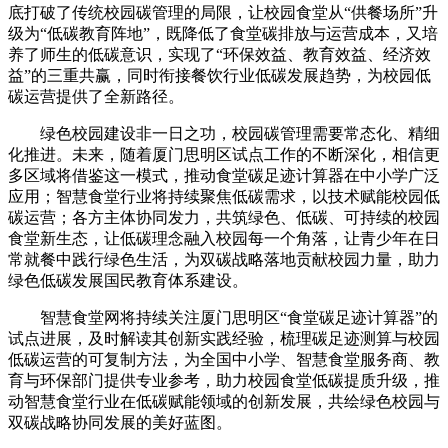
底打破了传统校园碳管理的局限，让校园食堂从“供餐场所”升
级为“低碳教育阵地”，既降低了食堂碳排放与运营成本，又培
养了师生的低碳意识，实现了“环保效益、教育效益、经济效
益”的三重共赢，同时衔接餐饮行业低碳发展趋势，为校园低
碳运营提供了全新路径。
绿色校园建设非一日之功，校园碳管理需要常态化、精细
化推进。未来，随着厦门思明区试点工作的不断深化，相信更
多区域将借鉴这一模式，推动食堂碳足迹计算器在中小学广泛
应用；智慧食堂行业将持续聚焦低碳需求，以技术赋能校园低
碳运营；各方主体协同发力，共筑绿色、低碳、可持续的校园
食堂新生态，让低碳理念融入校园每一个角落，让青少年在日
常就餐中践行绿色生活，为双碳战略落地贡献校园力量，助力
绿色低碳发展国民教育体系建设。
智慧食堂网将持续关注厦门思明区“食堂碳足迹计算器”的
试点进展，及时解读其创新实践经验，梳理碳足迹测算与校园
低碳运营的可复制方法，为全国中小学、智慧食堂服务商、教
育与环保部门提供专业参考，助力校园食堂低碳提质升级，推
动智慧食堂行业在低碳赋能领域的创新发展，共绘绿色校园与
双碳战略协同发展的美好蓝图。