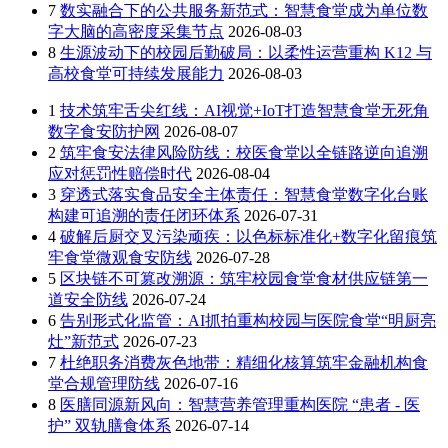
7
数实融合下的公共服务新范式：智慧食堂成为单位数
字大脑的高密度采集节点
2026-08-03
8
生源波动下的校园后勤破局：以柔性运营重构 K12 与
高校食堂可持续发展能力
2026-08-03
1
技术筑牢舌尖红线：AI视觉+IoT打造智慧食堂无死角
数字食安防护网
2026-08-07
2
筑牢食安法律风险防线：校医食堂以全链路逆向追溯
应对惩罚性赔偿时代
2026-08-04
3
穿透式落实食品安全主体责任：智慧食堂数字化台账
构建可追溯的责任闭环体系
2026-07-31
4
破解后厨交叉污染顽疾：以色标标准化+数字化留痕筑
牢食堂微观食安防线
2026-07-28
5
区块链不可篡改溯源：筑牢校园食堂食材供应链第一
道安全防线
2026-07-24
6
告别形式化监管：AI抓拍重构校园与医院食堂“明厨亮
灶”新范式
2026-07-23
7
杜绝职务消费灰色地带：精细化核算筑牢金融机构食
堂合规管理防线
2026-07-16
8
医膳同源新风向：智慧营养管理重构医院 “患者 - 医
护” 双轨膳食体系
2026-07-14