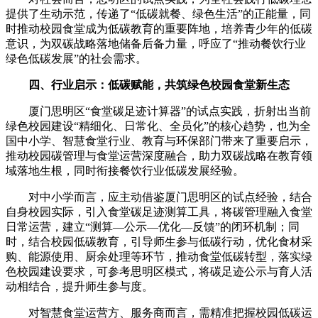
提供了生动示范，传递了“低碳就餐、绿色生活”的正能量，同
时推动校园食堂成为低碳教育的重要阵地，培养青少年的低碳
意识，为双碳战略落地储备后备力量，呼应了“推动餐饮行业
绿色低碳发展”的社会需求。
四、行业启示：低碳赋能，共筑绿色校园食堂新生态
厦门思明区“食堂碳足迹计算器”的试点实践，折射出当前
绿色校园建设“精细化、日常化、全员化”的核心趋势，也为全
国中小学、智慧食堂行业、教育与环保部门带来了重要启示，
推动校园碳管理与食堂运营深度融合，助力双碳战略在教育领
域落地生根，同时衔接餐饮行业低碳发展经验。
对中小学而言，应主动借鉴厦门思明区的试点经验，结合
自身校园实际，引入食堂碳足迹测算工具，将碳管理融入食堂
日常运营，建立“测算—公示—优化—反馈”的闭环机制；同
时，结合校园低碳教育，引导师生参与低碳行动，优化食材采
购、能源使用、厨余处理等环节，推动食堂低碳转型，落实绿
色校园建设要求，可参考思明区模式，将碳足迹公示与育人活
动相结合，提升师生参与度。
对智慧食堂运营方、服务商而言，需精准把握校园低碳运