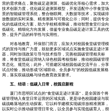
营的需求痛点，聚焦碳足迹测算、低碳优化等核心需求，加大
技术创新力度，优化碳足迹测算模型，开发适配中小学食堂场
景的智能碳管理系统，整合物联网、大数据等技术，实现碳排
放数据的实时采集、精准测算与可视化公示；同时，提供专业
化的低碳优化方案，助力学校精准降碳，推动智慧食堂行业向
低碳化、精细化方向发展，借鉴专业食品碳足迹计算工具的优
势，提升产品的科学性与实用性。
对各地教育、环保部门而言，应加大对校园食堂碳管理模
式的宣传与推广力度，鼓励更多区域试点实施食堂碳足迹计算
器，同时加强政策引导与技术指导，完善校园碳管理相关标
准，将食堂低碳运营纳入绿色校园考核指标，推动校园碳管理
常态化、规范化；此外，可搭建区域校园低碳交流平台，分享
试点经验，推动形成“区域联动、全员参与”的校园低碳发展格
局，落实双碳战略与绿色教育政策要求。
五、结语：低碳入日常，校园启新程
厦门市思明区试点的“食堂碳足迹计算器”，是全国首个将
碳管理纳入食堂日常运营的区域实践，更是绿色校园建设与双
碳战略落地的生动探索。它以科学建模实现碳排放精准测算，
以实时公示推动碳管理日常化，以全员参与实现低碳育人，彻