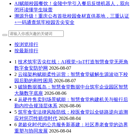
AI赋能校园餐饮！金陵中学引入餐后反馈机器人，双向
闭环读懂学生味蕾
溯源升级！重庆公布首批校园食材直供基地，三重认证
+一码通查筑牢校园舌尖安全
按浏览排行
按最新排行
1
技术筑牢舌尖红线：AI视觉+IoT打造智慧食堂无死角
数字食安防护网
2026-08-07
2
云端架构赋能柔性运营：智慧食堂破解生源波动下校
园后勤的刚性困局
2026-08-07
3
破除数据孤岛：智慧食堂数据中台筑牢企业园区智慧
大脑数字底座
2026-08-06
4
从硬件售卖到场景赋能：智慧食堂构建机关与银行后
勤内控合规顶层体系
2026-08-06
5
筑牢食安法律风险防线：校医食堂以全链路逆向追溯
应对惩罚性赔偿时代
2026-08-04
6
老龄化时代的公共服务新基建：社区养老食堂的边界
重塑与协同发展
2026-08-04