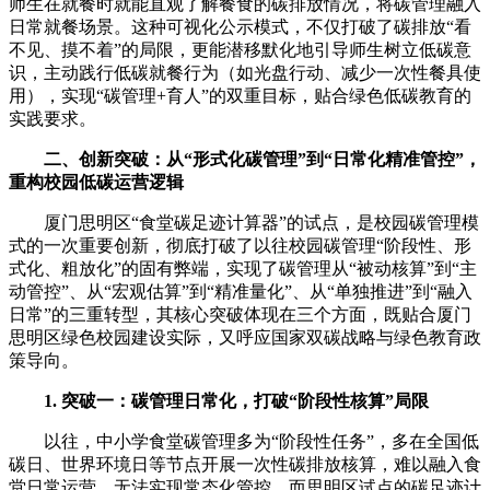
师生在就餐时就能直观了解餐食的碳排放情况，将碳管理融入
日常就餐场景。这种可视化公示模式，不仅打破了碳排放“看
不见、摸不着”的局限，更能潜移默化地引导师生树立低碳意
识，主动践行低碳就餐行为（如光盘行动、减少一次性餐具使
用），实现“碳管理+育人”的双重目标，贴合绿色低碳教育的
实践要求。
二、创新突破：从“形式化碳管理”到“日常化精准管控”，
重构校园低碳运营逻辑
厦门思明区“食堂碳足迹计算器”的试点，是校园碳管理模
式的一次重要创新，彻底打破了以往校园碳管理“阶段性、形
式化、粗放化”的固有弊端，实现了碳管理从“被动核算”到“主
动管控”、从“宏观估算”到“精准量化”、从“单独推进”到“融入
日常”的三重转型，其核心突破体现在三个方面，既贴合厦门
思明区绿色校园建设实际，又呼应国家双碳战略与绿色教育政
策导向。
1. 突破一：碳管理日常化，打破“阶段性核算”局限
以往，中小学食堂碳管理多为“阶段性任务”，多在全国低
碳日、世界环境日等节点开展一次性碳排放核算，难以融入食
堂日常运营，无法实现常态化管控。而思明区试点的碳足迹计