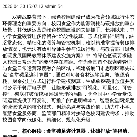
2026-04-30 15:07:12
admin
54
双碳战略背景下，绿色校园建设已成为教育领域践行生态
环保理念的重要方向，校园食堂作为能源消耗与碳排放的重点
场景，其低碳运营是绿色校园建设的关键抓手。长期以来，中
小学食堂碳管理多停留在“阶段性核算、形式化宣传”层面，缺
乏常态化、精细化的测算与管控机制，难以精准掌握每餐碳排
放情况，也无法有效引导师生参与低碳行动，与教育部《绿色
低碳发展国民教育体系建设实施方案》中“将绿色低碳要求融
入校园日常运营”的要求存在差距。作为全国首个探索碳管理
与食堂日常运营深度融合的区域，福建省厦门市思明区率先试
点“食堂碳足迹计算器”，通过对每餐食材运输距离、能源消
耗、厨余处理方式进行科学建模测算，生成单餐碳排放值并实
时公示于餐厅电子屏，让隐形碳排放“可视化、可量化、可管
控”，彻底打破传统校园碳管理的局限，为全国中小学食堂低
碳运营提供了可复制、可推广的“思明样本”。智慧食堂网深度
解读该试点的核心模式、创新亮点与实践价值，助力中小学、
智慧食堂服务商、监管部门精准对接绿色校园建设需求，推动
校园食堂向低碳化、精细化、规范化升级。
一、核心解读：食堂碳足迹计算器，让碳排放“算得清、