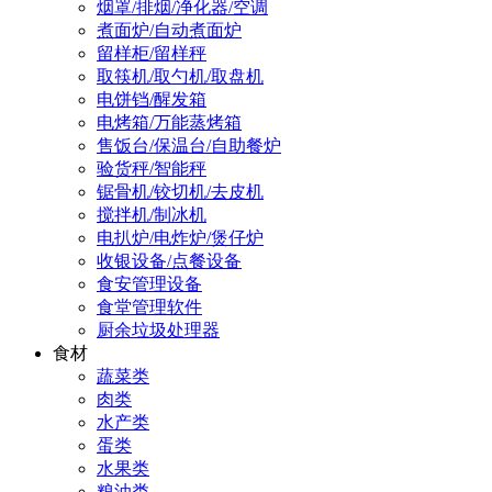
烟罩/排烟/净化器/空调
煮面炉/自动煮面炉
留样柜/留样秤
取筷机/取勺机/取盘机
电饼铛/醒发箱
电烤箱/万能蒸烤箱
售饭台/保温台/自助餐炉
验货秤/智能秤
锯骨机/铰切机/去皮机
搅拌机/制冰机
电扒炉/电炸炉/煲仔炉
收银设备/点餐设备
食安管理设备
食堂管理软件
厨余垃圾处理器
食材
蔬菜类
肉类
水产类
蛋类
水果类
粮油类