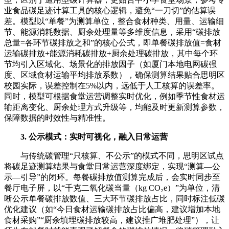
业食品碳足迹计算工具的核心逻辑，避免“一刀切”的估算误
差。模型以“单餐”为测算单位，整合食材种类、用量、运输细
节、能源消耗数据、厨余处理量等多维度信息，采用“碳排放
总量=各环节碳排放之和”的核心公式，即单餐碳排放值=食材
运输碳排放+能源消耗碳排放+厨余处理碳排放，其中每个环
节均引入区域化、场景化的排放因子（如厦门本地电网碳强
度、区域食材运输平均排放系数），确保测算结果贴合思明区
校园实际，误差控制在5%以内，远低于人工核算的误差率。
同时，模型可根据食堂运营调整实时优化，例如季节性食材运
输距离变化、厨余处理方式升级等，均能及时更新测算参数，
保障数据的时效性与精准性。
3. 公示模式：实时可视化，融入日常运营
与传统碳管理“只核算、不公示”的模式不同，思明区试点
将碳足迹测算结果与食堂日常运营深度绑定，实现“测算—公
示—引导”的闭环。每餐碳排放值测算完成后，会实时同步至
餐厅电子屏，以“千克二氧化碳当量（kg CO₂e）”为单位，清
晰公示单餐碳排放数值、三大环节碳排放占比，同时标注低碳
优化建议（如“今日食材运输碳排放占比偏高，建议增加本地
食材采购”“厨余填埋碳排放较高，建议推广堆肥处理”），让