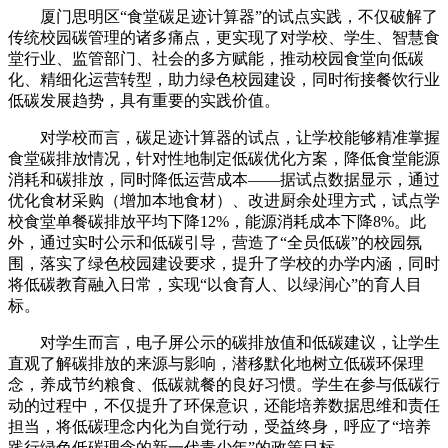
厦门思明区“食堂碳足迹计算器”的试点实践，不仅破解了
传统校园碳管理的诸多痛点，更实现了对学校、学生、智慧食
堂行业、监管部门、社会的多方赋能，推动校园食堂向低碳
化、精细化运营转型，助力绿色校园建设，同时衔接餐饮行业
低碳发展趋势，具有重要的实践价值。
对学校而言，碳足迹计算器的试点，让学校能够精准掌握
食堂碳排放情况，针对性地制定低碳优化方案，降低食堂能源
消耗和碳排放，同时降低运营成本——据试点数据显示，通过
优化食材采购（增加本地食材）、改进厨余处理方式，试点学
校食堂单餐碳排放平均下降12%，能源消耗成本下降8%。此
外，通过实时公示和低碳引导，营造了“全员低碳”的校园氛
围，落实了绿色校园建设要求，提升了学校的办学内涵，同时
将低碳教育融入日常，实现“以食育人、以绿润心”的育人目
标。
对学生而言，电子屏公示的碳排放值和低碳建议，让学生
直观了解碳排放的来源与影响，潜移默化地树立低碳环保理
念，养成节约粮食、低碳就餐的良好习惯。学生在参与低碳行
动的过程中，不仅提升了环保意识，还能培养数据思维和责任
担当，将低碳理念内化为自觉行动，受益终身，呼应了“培养
践行绿色低碳理念的新一代青少年”的政策目标。