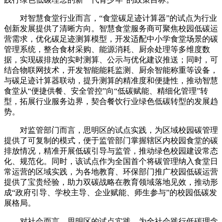
对智慧食堂行业而言，“食堂碳足迹计算器”的试点为行业
创新发展提供了清晰方向。智慧食堂服务商可聚焦校园低碳运
营需求，优化碳足迹测算模型，开发适配中小学食堂场景的碳
管理系统，整合食材采购、能源消耗、厨余处理等多维度数
据，实现碳排放的实时测算、公示与优化建议推送；同时，可
结合物联网技术，开发智能能耗监测、厨余智能称重等设备，
与碳足迹计算器联动，提升测算的精准度和便捷性，推动智慧
食堂从“便捷供餐、安全管控”向“低碳赋能、精细化管理”转
型，拓展行业服务边界，契合餐饮行业绿色低碳转型的发展趋
势。
对监管部门而言，思明区的试点实践，为区域校园碳管理
提供了可复制的模式，便于监管部门掌握辖区内校园食堂的碳
排放情况，精准开展低碳引导与监管，推动绿色校园建设常态
化、规范化。同时，该试点作为全国首个将碳管理纳入食堂日
常运营的区域实践，为各地教育、环保部门推广校园低碳运营
提供了宝贵经验，助力双碳战略在教育领域落地见效，推动形
成“政府引导、学校主导、企业赋能、师生参与”的校园低碳发
展格局。
对社会而言，思明区的试点实践，为全社会践行低碳理念