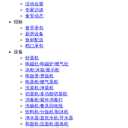
活动会展
专家访谈
食安动态
招标
食堂承包
厨房设备
食材配送
档口承包
设备
炒菜机
电磁灶/电磁炉/燃气灶
冰柜/冰箱/展示柜
电饭煲/煮饭机
电蒸柜/燃气蒸柜
洗菜机/净菜机
切菜机/多功能切菜机
消毒柜/紫外消毒灯
洗碗机/餐具回收线
饮料机/分饭机/制冰机
净水器/直饮水机/开水器
和面机/压面机/面条机