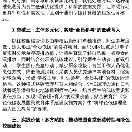
高，则可推广厨余堆肥或资源化利用，优化处理方式，这种精
准化测算为食堂低碳优化提供了科学的数据支撑，让降碳行动
更具针对性和实效性，区别于通用型碳计算器的粗放估算模
式。
3. 突破三：主体多元化，实现“全员参与”的低碳育人
以往校园碳管理多由学校后勤部门单独推进，师生参与度
低，难以形成“全员低碳”的良好氛围。而思明区试点通过电子
屏实时公示单餐碳排放值，让师生直观了解自己每一顿餐食的
碳排放，同时结合公示的低碳建议，引导师生主动参与低碳行
动——学生践行光盘行动，减少厨余垃圾；食堂工作人员优化
烹饪方式，降低能源消耗；采购人员优先选择本地食材，缩短
运输距离，形成“学校主导、师生参与、全员共建”的低碳运营
格局。这种模式将碳管理与育人相结合，让低碳理念通过日常
就餐场景潜移默化地渗透到师生心中，培养师生的低碳意识和
责任担当，实现“碳管理+育人”的双重价值，贴合教育部《绿
色低碳发展国民教育体系建设实施方案》中“将绿色低碳理念
融入国民教育”的要求。
三、实践价值：多方赋能，推动校园食堂低碳转型与绿色
校园建设