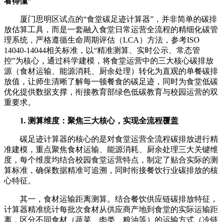
看得懂”
厦门思明区试点的“食堂碳足迹计算器”，并非简单的碳排
放估算工具，而是一套融入食堂日常运营全流程的精细化碳管
理系统，严格遵循生命周期评估（LCA）方法，参考ISO
14040-14044相关标准，以“精准测算、实时公示、常态管
控”为核心，通过科学建模，将食堂运营中的三大核心碳排放
源（食材运输、能源消耗、厨余处理）转化为直观的单餐碳排
放值，让师生清晰了解每一顿餐食的碳足迹，同时为食堂低碳
优化提供数据支撑，衔接教育部绿色低碳教育与校园运营的双
重要求。
1. 测算维度：聚焦三大核心，实现全流程覆盖
碳足迹计算器的核心的是对食堂运营全流程碳排放进行精
准建模，重点聚焦食材运输、能源消耗、厨余处理三大关键维
度，每个维度均结合校园食堂运营特点，制定了贴合实际的测
算标准，确保数据精准可追溯，同时衔接餐饮行业碳排放的核
心特征。
其一，食材运输距离测算。结合餐饮供应链碳排放特征，
计算器精准统计每批次食材从供应商产地到食堂的实际运输距
离，区分不同食材（蔬菜、肉类、粮油等）的运输方式（冷链