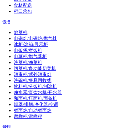
食材配送
档口承包
设备
炒菜机
电磁灶/电磁炉/燃气灶
冰柜/冰箱/展示柜
电饭煲/煮饭机
电蒸柜/燃气蒸柜
洗菜机/净菜机
切菜机/多功能切菜机
消毒柜/紫外消毒灯
洗碗机/餐具回收线
饮料机/分饭机/制冰机
净水器/直饮水机/开水器
和面机/压面机/面条机
烟罩/排烟/净化器/空调
煮面炉/自动煮面炉
留样柜/留样秤
管理