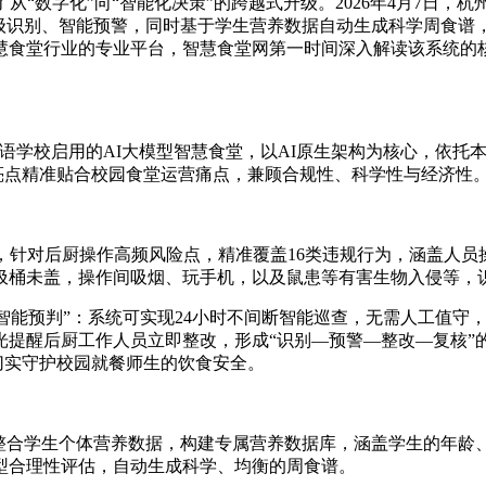
从“数字化”向“智能化决策”的跨越式升级。2026年4月7日，
级识别、智能预警，同时基于学生营养数据自动生成科学周食谱，
慧食堂行业的专业平台，智慧食堂网第一时间深入解读该系统的
国语学校启用的AI大模型智慧食堂，以AI原生架构为核心，依
能亮点精准贴合校园食堂运营痛点，兼顾合规性、科学性与经济性
，针对后厨操作高频风险点，精准覆盖16类违规行为，涵盖人
圾桶未盖，操作间吸烟、玩手机，以及鼠患等有害生物入侵等，识
+智能预判”：系统可实现24小时不间断智能巡查，无需人工值
提醒后厨工作人员立即整改，形成“识别—预警—整改—复核”的
，切实守护校园就餐师生的饮食安全。
度整合学生个体营养数据，构建专属营养数据库，涵盖学生的年龄
模型合理性评估，自动生成科学、均衡的周食谱。