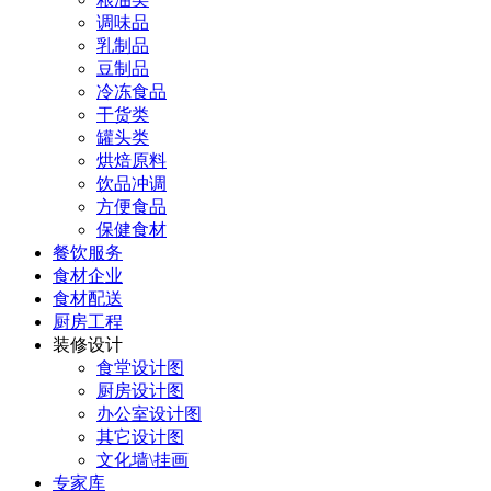
调味品
乳制品
豆制品
冷冻食品
干货类
罐头类
烘焙原料
饮品冲调
方便食品
保健食材
餐饮服务
食材企业
食材配送
厨房工程
装修设计
食堂设计图
厨房设计图
办公室设计图
其它设计图
文化墙\挂画
专家库