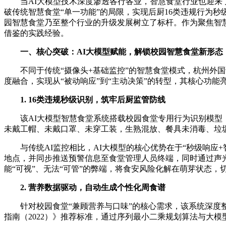
当AI大模型技术深度渗透各行各业，智慧食堂行业也迎来了
破传统智慧食堂“单一功能”的局限，实现后厨16类违规行为秒
园智慧食堂乃至整个行业的升级发展树立了标杆。作为聚焦智
借鉴的实践经验。
一、核心突破：AI大模型赋能，解锁校园智慧食堂新形态
不同于传统“摄像头+基础监控”的智慧食堂模式，杭州外
度融合，实现从“被动响应”到“主动决策”的转型，其核心功
1. 16类违规秒级识别，筑牢后厨监管防线
该AI大模型智慧食堂系统搭载校园食堂专用行为识别模型
未戴工帽、未戴口罩、未穿工装，生熟混放、餐具未消毒、垃
与传统AI监控相比，AI大模型的核心优势在于“秒级响应
地点，并同步推送预警信息至食堂管理人员终端，同时通过声光
能“可视”、无法“可管”的弊端，将食安风险化解在萌芽状态
2. 营养数据驱动，自动生成个性化周食谱
针对校园食堂“兼顾营养与口味”的核心需求，该系统深
指南（2022）》推荐标准，通过序列最小二乘规划算法与大