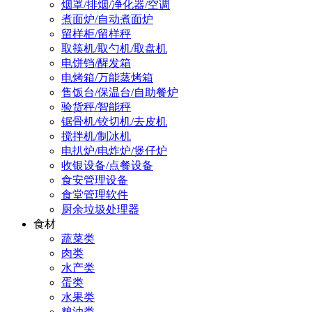
烟罩/排烟/净化器/空调
煮面炉/自动煮面炉
留样柜/留样秤
取筷机/取勺机/取盘机
电饼铛/醒发箱
电烤箱/万能蒸烤箱
售饭台/保温台/自助餐炉
验货秤/智能秤
锯骨机/铰切机/去皮机
搅拌机/制冰机
电扒炉/电炸炉/煲仔炉
收银设备/点餐设备
食安管理设备
食堂管理软件
厨余垃圾处理器
食材
蔬菜类
肉类
水产类
蛋类
水果类
粮油类