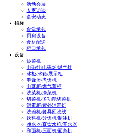
活动会展
专家访谈
食安动态
招标
食堂承包
厨房设备
食材配送
档口承包
设备
炒菜机
电磁灶/电磁炉/燃气灶
冰柜/冰箱/展示柜
电饭煲/煮饭机
电蒸柜/燃气蒸柜
洗菜机/净菜机
切菜机/多功能切菜机
消毒柜/紫外消毒灯
洗碗机/餐具回收线
饮料机/分饭机/制冰机
净水器/直饮水机/开水器
和面机/压面机/面条机