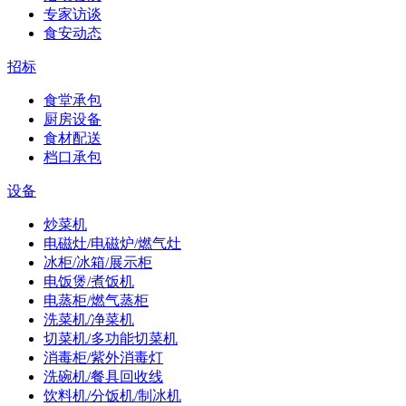
专家访谈
食安动态
招标
食堂承包
厨房设备
食材配送
档口承包
设备
炒菜机
电磁灶/电磁炉/燃气灶
冰柜/冰箱/展示柜
电饭煲/煮饭机
电蒸柜/燃气蒸柜
洗菜机/净菜机
切菜机/多功能切菜机
消毒柜/紫外消毒灯
洗碗机/餐具回收线
饮料机/分饭机/制冰机