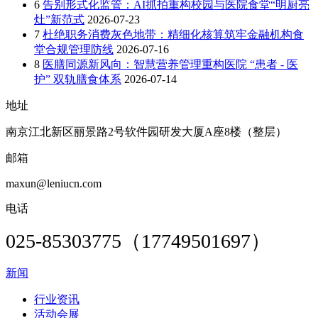
6
告别形式化监管：AI抓拍重构校园与医院食堂“明厨亮
灶”新范式
2026-07-23
7
杜绝职务消费灰色地带：精细化核算筑牢金融机构食
堂合规管理防线
2026-07-16
8
医膳同源新风向：智慧营养管理重构医院 “患者 - 医
护” 双轨膳食体系
2026-07-14
地址
南京江北新区丽景路2号软件园研发大厦A座8楼（整层）
邮箱
maxun@leniucn.com
电话
025-85303775（17749501697）
新闻
行业资讯
活动会展