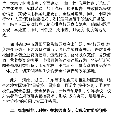
位、大宗食材供应商，全面建立“一校一档”信用档案，详细记
录主体资质、食材采购、加工流程、检测报告、整改情况等核
心信息，实现信用档案动态更新、全程可追溯。同时，创新推
行“AI+人工”双轨检查模式，依托智慧监管手段强化日常巡
查，结合人工专项核查，精准排查校园食安隐患，确保问题早
发现、早处置，推动“日管控、周排查、月调度”制度落地见
效。
四川省巴中市恩阳区聚焦校园餐突出问题，将“校园餐”纳
入群众身边不正之风整治重点，强化专项排查整治，严厉查处
校园餐承包企业资质挂靠、违规转包，食材以次充好、掺杂使
假，营养餐资金挪用、虚报冒领等违法违规行为，坚决斩断校
园餐领域利益链条，压实学校、承包企业、供应商的食品安全
主体责任，切实保障学生饮食安全和营养餐政策落地。
此外，河南、浙江、广东等多地也同步推进制度落地，结
合本地实际细化“日管控、周排查、月调度”操作细则，明确学
校食品安全总监、安全员职责，开展专项培训，引导学校、校
外供餐单位规范落实管控要求，形成“多方协同、层层落实、
全程管控”的校园食安工作格局。
二、智慧赋能：科技守护校园食安，实现实时监管预警