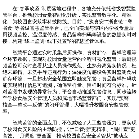
在“春季攻坚”制度落地过程中，各地充分依托省级智慧监
管平台，推动校园食堂智能化升级，实现监管数字化、精准
化，为校园食安筑牢科技防线。目前，“豫食安”“浙食链”“粤
省食”等省级智慧监管平台，已全面实现与辖区内学校食堂后
厨视频监控、温湿度传感、食品留样扫码等设备的数据实时对
接，构建“线上监测+线下处置”的智慧监管体系。
智慧平台通过实时采集后厨操作、食材贮存、留样管理等
全环节数据，实现对校园食堂运营的全程可视化监管：后厨视
频监控可实时查看从业人员操作规范、生熟分离落实情况，杜
绝未戴帽、未洗手等违规行为；温湿度传感设备实时监测食材
贮存环境，一旦超出安全范围立即触发预警；食品留样扫码功
能实现留样信息可追溯，确保留样量、留样时间符合标准。针
对监测中发现的异常行为，平台自动推送预警信息，同步流转
至学校食品安全管理人员和属地市场监管部门，实现“预警—
核查—整改—反馈”的闭环管理，大幅提升校园食安监管效
率。
智慧监管的全面应用，不仅减轻了人工监管压力，更实现
了校园食安风险的主动防控，让“日管控”更精准、“周排查”更
高效、“月调度”更全面，推动校园食品安全监管从“被动应