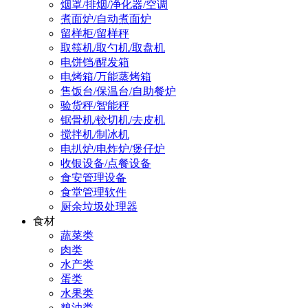
烟罩/排烟/净化器/空调
煮面炉/自动煮面炉
留样柜/留样秤
取筷机/取勺机/取盘机
电饼铛/醒发箱
电烤箱/万能蒸烤箱
售饭台/保温台/自助餐炉
验货秤/智能秤
锯骨机/铰切机/去皮机
搅拌机/制冰机
电扒炉/电炸炉/煲仔炉
收银设备/点餐设备
食安管理设备
食堂管理软件
厨余垃圾处理器
食材
蔬菜类
肉类
水产类
蛋类
水果类
粮油类