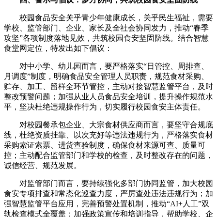
校园食品安全关乎青少年健康成长，关乎民生福祉，需要
学校、监管部门、企业、家长及全社会协同发力，推动“春季
攻坚”各项制度落地见效，共筑校园食安坚固防线。结合智慧
食堂网定位，特发出如下倡议：
对中小学、幼儿园而言，要严格落实“日管控、周排查、
月调度”制度，明确食品安全管理人员职责，规范食材采购、
贮存、加工、留样全环节管控，主动对接智慧监管平台，及时
整改预警问题；加强从业人员食品安全培训，提升操作规范水
平，坚决杜绝违规操作行为，切实履行校园食安主体责任。
对校园餐承包企业、大宗食材供应商而言，要坚守合规底
线，杜绝资质挂靠、以次充好等违法违规行为，严格落实食材
采购索证索票、进货查验制度，确保食材来源可查、质量可
控；主动配合监管部门和学校的检查，及时整改存在的问题，
诚信经营、规范发展。
对监管部门而言，要持续强化多部门协同监管，加大校园
食安专项排查和常态化巡查力度，严厉查处违法违规行为；加
强智慧监管平台应用，完善预警处置机制，推动“AI+人工”双
轨检查模式全覆盖；加强政策宣传和培训指导，帮助学校、企