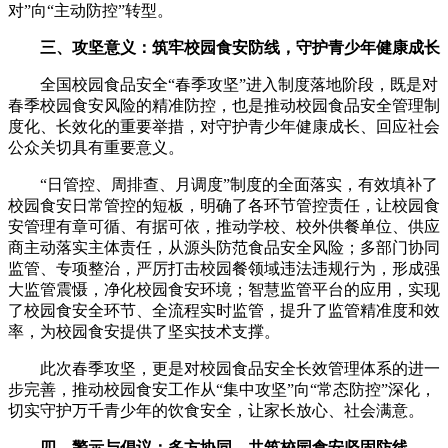
对”向“主动防控”转型。
三、攻坚意义：筑牢校园食安防线，守护青少年健康成长
全国校园食品安全“春季攻坚”进入制度落地阶段，既是对
春季校园食安风险的精准防控，也是推动校园食品安全管理制
度化、长效化的重要举措，对守护青少年健康成长、回应社会
公众关切具有重要意义。
“日管控、周排查、月调度”制度的全面落实，有效填补了
校园食安日常管控的短板，明确了各环节管控责任，让校园食
安管理有章可循、有据可依，推动学校、校外供餐单位、供应
商主动落实主体责任，从源头防范食品安全风险；多部门协同
监管、专项整治，严厉打击校园餐领域违法违规行为，形成强
大监管震慑，净化校园食安环境；智慧监管平台的应用，实现
了校园食安全环节、全流程实时监管，提升了监管精准度和效
率，为校园食安提供了坚实技术支撑。
此次春季攻坚，更是对校园食品安全长效管理体系的进一
步完善，推动校园食安工作从“集中攻坚”向“常态防控”深化，
切实守护万千青少年的饮食安全，让家长放心、社会满意。
四、警示与倡议：多方协同，共筑校园食安坚固防线