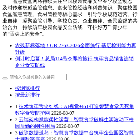
智慧食堂网将持续关注全国校园食品安全春季攻坚动态，
及时传递权威监管信息、食安管控经验和科普知识，聚焦校园
食堂智慧管理、食材管控等核心需求，引导学校规范运营、行
业自律，凝聚监管引导、学校负责、企业自律、全民监督的共
治合力，持续筑牢校园食品安全防线，守护好万千青少年
的“舌尖上的安全”。
农残新标落地！GB 2763-2026全面施行 基层检测能力再
升级
倒计时启幕！总局114号令即将施行 筑牢食品销售连锁
企业食安防线
按浏览排行
按最新排行
1
技术筑牢舌尖红线：AI视觉+IoT打造智慧食堂无死角
数字食安防护网
2026-08-07
2
云端架构赋能柔性运营：智慧食堂破解生源波动下校
园后勤的刚性困局
2026-08-07
3
破除数据孤岛：智慧食堂数据中台筑牢企业园区智慧
大脑数字底座
2026-08-06