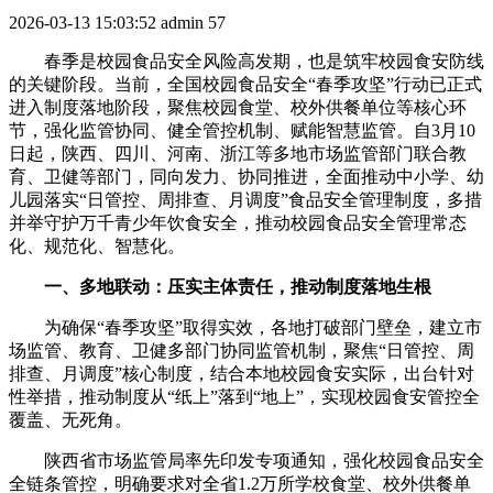
2026-03-13 15:03:52
admin
57
春季是校园食品安全风险高发期，也是筑牢校园食安防线
的关键阶段。当前，全国校园食品安全“春季攻坚”行动已正式
进入制度落地阶段，聚焦校园食堂、校外供餐单位等核心环
节，强化监管协同、健全管控机制、赋能智慧监管。自3月10
日起，陕西、四川、河南、浙江等多地市场监管部门联合教
育、卫健等部门，同向发力、协同推进，全面推动中小学、幼
儿园落实“日管控、周排查、月调度”食品安全管理制度，多措
并举守护万千青少年饮食安全，推动校园食品安全管理常态
化、规范化、智慧化。
一、多地联动：压实主体责任，推动制度落地生根
为确保“春季攻坚”取得实效，各地打破部门壁垒，建立市
场监管、教育、卫健多部门协同监管机制，聚焦“日管控、周
排查、月调度”核心制度，结合本地校园食安实际，出台针对
性举措，推动制度从“纸上”落到“地上”，实现校园食安管控全
覆盖、无死角。
陕西省市场监管局率先印发专项通知，强化校园食品安全
全链条管控，明确要求对全省1.2万所学校食堂、校外供餐单