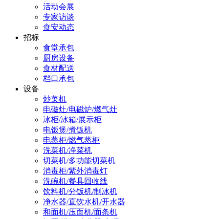
活动会展
专家访谈
食安动态
招标
食堂承包
厨房设备
食材配送
档口承包
设备
炒菜机
电磁灶/电磁炉/燃气灶
冰柜/冰箱/展示柜
电饭煲/煮饭机
电蒸柜/燃气蒸柜
洗菜机/净菜机
切菜机/多功能切菜机
消毒柜/紫外消毒灯
洗碗机/餐具回收线
饮料机/分饭机/制冰机
净水器/直饮水机/开水器
和面机/压面机/面条机