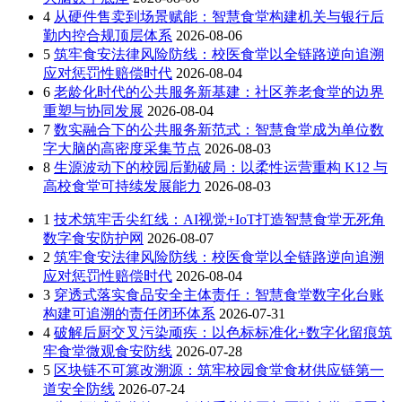
4
从硬件售卖到场景赋能：智慧食堂构建机关与银行后
勤内控合规顶层体系
2026-08-06
5
筑牢食安法律风险防线：校医食堂以全链路逆向追溯
应对惩罚性赔偿时代
2026-08-04
6
老龄化时代的公共服务新基建：社区养老食堂的边界
重塑与协同发展
2026-08-04
7
数实融合下的公共服务新范式：智慧食堂成为单位数
字大脑的高密度采集节点
2026-08-03
8
生源波动下的校园后勤破局：以柔性运营重构 K12 与
高校食堂可持续发展能力
2026-08-03
1
技术筑牢舌尖红线：AI视觉+IoT打造智慧食堂无死角
数字食安防护网
2026-08-07
2
筑牢食安法律风险防线：校医食堂以全链路逆向追溯
应对惩罚性赔偿时代
2026-08-04
3
穿透式落实食品安全主体责任：智慧食堂数字化台账
构建可追溯的责任闭环体系
2026-07-31
4
破解后厨交叉污染顽疾：以色标标准化+数字化留痕筑
牢食堂微观食安防线
2026-07-28
5
区块链不可篡改溯源：筑牢校园食堂食材供应链第一
道安全防线
2026-07-24