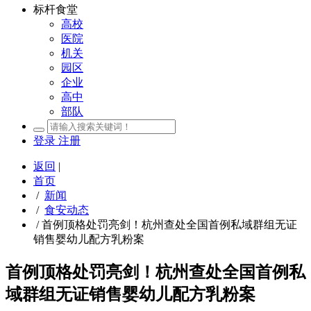
标杆食堂
高校
医院
机关
园区
企业
高中
部队
登录
注册
返回
|
首页
/
新闻
/
食安动态
/
首例顶格处罚亮剑！杭州查处全国首例私域群组无证
销售婴幼儿配方乳粉案
首例顶格处罚亮剑！杭州查处全国首例私
域群组无证销售婴幼儿配方乳粉案