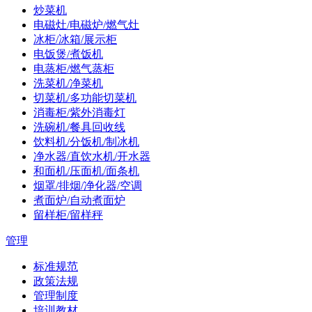
炒菜机
电磁灶/电磁炉/燃气灶
冰柜/冰箱/展示柜
电饭煲/煮饭机
电蒸柜/燃气蒸柜
洗菜机/净菜机
切菜机/多功能切菜机
消毒柜/紫外消毒灯
洗碗机/餐具回收线
饮料机/分饭机/制冰机
净水器/直饮水机/开水器
和面机/压面机/面条机
烟罩/排烟/净化器/空调
煮面炉/自动煮面炉
留样柜/留样秤
管理
标准规范
政策法规
管理制度
培训教材