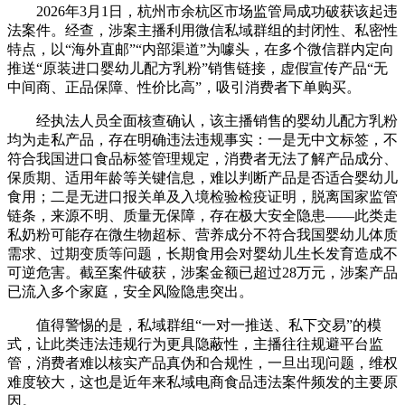
2026年3月1日，杭州市余杭区市场监管局成功破获该起违
法案件。经查，涉案主播利用微信私域群组的封闭性、私密性
特点，以“海外直邮”“内部渠道”为噱头，在多个微信群内定向
推送“原装进口婴幼儿配方乳粉”销售链接，虚假宣传产品“无
中间商、正品保障、性价比高”，吸引消费者下单购买。
经执法人员全面核查确认，该主播销售的婴幼儿配方乳粉
均为走私产品，存在明确违法违规事实：一是无中文标签，不
符合我国进口食品标签管理规定，消费者无法了解产品成分、
保质期、适用年龄等关键信息，难以判断产品是否适合婴幼儿
食用；二是无进口报关单及入境检验检疫证明，脱离国家监管
链条，来源不明、质量无保障，存在极大安全隐患——此类走
私奶粉可能存在微生物超标、营养成分不符合我国婴幼儿体质
需求、过期变质等问题，长期食用会对婴幼儿生长发育造成不
可逆危害。截至案件破获，涉案金额已超过28万元，涉案产品
已流入多个家庭，安全风险隐患突出。
值得警惕的是，私域群组“一对一推送、私下交易”的模
式，让此类违法违规行为更具隐蔽性，主播往往规避平台监
管，消费者难以核实产品真伪和合规性，一旦出现问题，维权
难度较大，这也是近年来私域电商食品违法案件频发的主要原
因。