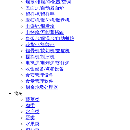
烟罩/排烟/净化器/空调
煮面炉/自动煮面炉
留样柜/留样秤
取筷机/取勺机/取盘机
电饼铛/醒发箱
电烤箱/万能蒸烤箱
售饭台/保温台/自助餐炉
验货秤/智能秤
锯骨机/铰切机/去皮机
搅拌机/制冰机
电扒炉/电炸炉/煲仔炉
收银设备/点餐设备
食安管理设备
食堂管理软件
厨余垃圾处理器
食材
蔬菜类
肉类
水产类
蛋类
水果类
粮油类