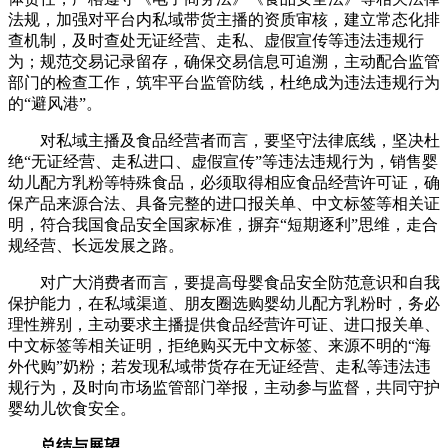
法规，加强对平台内私域带货主播的资质审核，建立常态化排
查机制，及时查处无证经营、走私、虚假宣传等违法违规行
为；规范交易记录留存，确保交易信息可追溯，主动配合监管
部门的检查工作，筑牢平台监管防线，杜绝成为违法违规行为
的“避风港”。
对私域主播及食品经营者而言，要坚守法律底线，坚决杜
绝“无证经营、走私进口、虚假宣传”等违法违规行为，销售婴
幼儿配方乳粉等特殊食品，必须取得相应食品经营许可证，确
保产品来源合法、具备完整的进口报关单、中文标签等相关证
明，符合我国食品安全国家标准，摒弃“短期逐利”思维，走合
规经营、长远发展之路。
对广大消费者而言，要提高母婴食品安全防范意识和自我
保护能力，在私域渠道、朋友圈选购婴幼儿配方乳粉时，务必
理性辨别，主动要求主播提供食品经营许可证、进口报关单、
中文标签等相关证明，拒绝购买无中文标签、来源不明的“海
外代购”奶粉；若发现私域带货存在无证经营、走私等违法违
规行为，及时向市场监管部门举报，主动参与监督，共同守护
婴幼儿饮食安全。
总结与展望