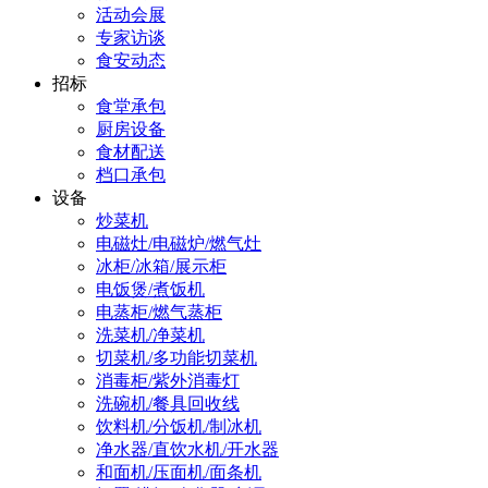
活动会展
专家访谈
食安动态
招标
食堂承包
厨房设备
食材配送
档口承包
设备
炒菜机
电磁灶/电磁炉/燃气灶
冰柜/冰箱/展示柜
电饭煲/煮饭机
电蒸柜/燃气蒸柜
洗菜机/净菜机
切菜机/多功能切菜机
消毒柜/紫外消毒灯
洗碗机/餐具回收线
饮料机/分饭机/制冰机
净水器/直饮水机/开水器
和面机/压面机/面条机