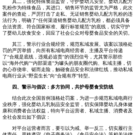
其二，强化特殊食品监管，守护婴幼儿安全。婴幼儿配方
乳粉作为特殊食品，其进口、销售环节的监管尤为严格，此次
案件的查处，严厉打击了走私、无证销售婴幼儿配方乳粉的违
法行为，明确了“任何渠道销售婴幼儿配方乳粉，都必须具备
合法资质、符合国家标准、履行标签规范”的底线，切实守护
了婴幼儿饮食安全，回应了社会公众对母婴食品安全的关切。
其三，警示行业合规经营，规范私域发展。该案以顶格处
罚的严厉举措，向所有私域电商经营者、主播及平台传递
了“合规是底线，违规必追责”的强烈信号，尤其警示那些
以“海外代购”“内部渠道”为噱头的朋友圈代购、私域主播，切
勿心存侥幸、铤而走险，触碰食品安全和法律红线，推动私域
电商行业从“野蛮生长”向“合规有序”转型。
四、警示与倡议：多方协同，共护母婴食安防线
结合此次全国首例顶格处罚案，为进一步规范私域电商行
业秩序，强化婴幼儿乳制品安全监管，切实保障婴幼儿身体健
康和消费者合法权益，特向平台运营者、私域主播、消费者及
全社会发出如下倡议：
对平台运营者而言，要引以为戒、举一反三，切实履行主
体责任，严格遵守《电子商务法》《食品安全法》等相关法律