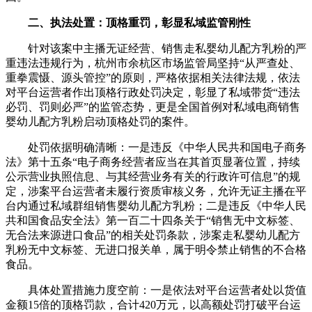
二、执法处置：顶格重罚，彰显私域监管刚性
针对该案中主播无证经营、销售走私婴幼儿配方乳粉的严
重违法违规行为，杭州市余杭区市场监管局坚持“从严查处、
重拳震慑、源头管控”的原则，严格依据相关法律法规，依法
对平台运营者作出顶格行政处罚决定，彰显了私域带货“违法
必罚、罚则必严”的监管态势，更是全国首例对私域电商销售
婴幼儿配方乳粉启动顶格处罚的案件。
处罚依据明确清晰：一是违反《中华人民共和国电子商务
法》第十五条“电子商务经营者应当在其首页显著位置，持续
公示营业执照信息、与其经营业务有关的行政许可信息”的规
定，涉案平台运营者未履行资质审核义务，允许无证主播在平
台内通过私域群组销售婴幼儿配方乳粉；二是违反《中华人民
共和国食品安全法》第一百二十四条关于“销售无中文标签、
无合法来源进口食品”的相关处罚条款，涉案走私婴幼儿配方
乳粉无中文标签、无进口报关单，属于明令禁止销售的不合格
食品。
具体处置措施力度空前：一是依法对平台运营者处以货值
金额15倍的顶格罚款，合计420万元，以高额处罚打破平台运