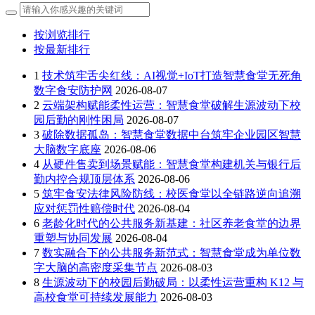
按浏览排行
按最新排行
1
技术筑牢舌尖红线：AI视觉+IoT打造智慧食堂无死角
数字食安防护网
2026-08-07
2
云端架构赋能柔性运营：智慧食堂破解生源波动下校
园后勤的刚性困局
2026-08-07
3
破除数据孤岛：智慧食堂数据中台筑牢企业园区智慧
大脑数字底座
2026-08-06
4
从硬件售卖到场景赋能：智慧食堂构建机关与银行后
勤内控合规顶层体系
2026-08-06
5
筑牢食安法律风险防线：校医食堂以全链路逆向追溯
应对惩罚性赔偿时代
2026-08-04
6
老龄化时代的公共服务新基建：社区养老食堂的边界
重塑与协同发展
2026-08-04
7
数实融合下的公共服务新范式：智慧食堂成为单位数
字大脑的高密度采集节点
2026-08-03
8
生源波动下的校园后勤破局：以柔性运营重构 K12 与
高校食堂可持续发展能力
2026-08-03