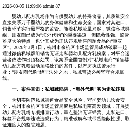
2026-03-05 11:09:06
admin
87
婴幼儿配方乳粉作为专供婴幼儿的特殊食品，其质量安全
直接关系万千婴幼儿的身体健康和生命安全，国家对其进口、
销售环节实行最严格的监管。随着私域流量兴起，微信私域群
组、朋友圈已成为“海外代购”的重要渠道，但隐蔽性强、监管
难度大的特点，也让其成为违法违规销售问题食品的“重灾
区”。2026年3月1日，杭州市余杭区市场监管局成功破获一起
通过微信私域群组销售无证走私婴幼儿配方乳粉案，对平台运
营者依法作出顶格处罚，该案系全国首例对“私域电商”销售婴
幼儿配方乳粉启动顶格处罚的案件，以严厉执法警示行
业：“朋友圈代购”绝非法外之地，私域带货必须坚守合规底
线。
一、案件直击：私域藏陷阱，“海外代购”实为走私违规
为切实防范私域渠道食品安全风险，守护婴幼儿饮食安
全，杭州市余杭区市场监管局聚焦私域电商高发领域，开展婴
幼儿配方乳粉专项排查行动，重点整治无证经营、走私进口、
标签不合规等违法违规行为，精准破解私域带货隐蔽性强、取
证难度大的监管难题。