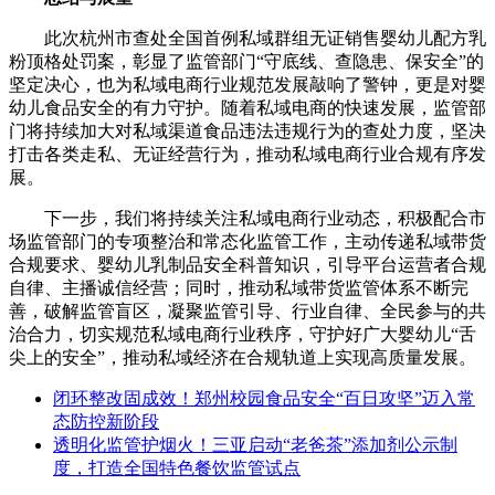
此次杭州市查处全国首例私域群组无证销售婴幼儿配方乳
粉顶格处罚案，彰显了监管部门“守底线、查隐患、保安全”的
坚定决心，也为私域电商行业规范发展敲响了警钟，更是对婴
幼儿食品安全的有力守护。随着私域电商的快速发展，监管部
门将持续加大对私域渠道食品违法违规行为的查处力度，坚决
打击各类走私、无证经营行为，推动私域电商行业合规有序发
展。
下一步，我们将持续关注私域电商行业动态，积极配合市
场监管部门的专项整治和常态化监管工作，主动传递私域带货
合规要求、婴幼儿乳制品安全科普知识，引导平台运营者合规
自律、主播诚信经营；同时，推动私域带货监管体系不断完
善，破解监管盲区，凝聚监管引导、行业自律、全民参与的共
治合力，切实规范私域电商行业秩序，守护好广大婴幼儿“舌
尖上的安全”，推动私域经济在合规轨道上实现高质量发展。
闭环整改固成效！郑州校园食品安全“百日攻坚”迈入常
态防控新阶段
透明化监管护烟火！三亚启动“老爸茶”添加剂公示制
度，打造全国特色餐饮监管试点