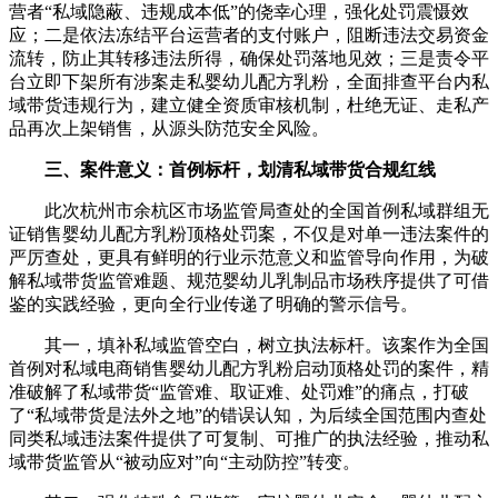
营者“私域隐蔽、违规成本低”的侥幸心理，强化处罚震慑效
应；二是依法冻结平台运营者的支付账户，阻断违法交易资金
流转，防止其转移违法所得，确保处罚落地见效；三是责令平
台立即下架所有涉案走私婴幼儿配方乳粉，全面排查平台内私
域带货违规行为，建立健全资质审核机制，杜绝无证、走私产
品再次上架销售，从源头防范安全风险。
三、案件意义：首例标杆，划清私域带货合规红线
此次杭州市余杭区市场监管局查处的全国首例私域群组无
证销售婴幼儿配方乳粉顶格处罚案，不仅是对单一违法案件的
严厉查处，更具有鲜明的行业示范意义和监管导向作用，为破
解私域带货监管难题、规范婴幼儿乳制品市场秩序提供了可借
鉴的实践经验，更向全行业传递了明确的警示信号。
其一，填补私域监管空白，树立执法标杆。该案作为全国
首例对私域电商销售婴幼儿配方乳粉启动顶格处罚的案件，精
准破解了私域带货“监管难、取证难、处罚难”的痛点，打破
了“私域带货是法外之地”的错误认知，为后续全国范围内查处
同类私域违法案件提供了可复制、可推广的执法经验，推动私
域带货监管从“被动应对”向“主动防控”转变。