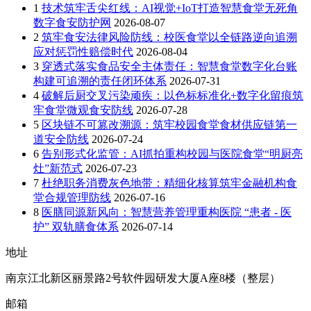
1
技术筑牢舌尖红线：AI视觉+IoT打造智慧食堂无死角
数字食安防护网
2026-08-07
2
筑牢食安法律风险防线：校医食堂以全链路逆向追溯
应对惩罚性赔偿时代
2026-08-04
3
穿透式落实食品安全主体责任：智慧食堂数字化台账
构建可追溯的责任闭环体系
2026-07-31
4
破解后厨交叉污染顽疾：以色标标准化+数字化留痕筑
牢食堂微观食安防线
2026-07-28
5
区块链不可篡改溯源：筑牢校园食堂食材供应链第一
道安全防线
2026-07-24
6
告别形式化监管：AI抓拍重构校园与医院食堂“明厨亮
灶”新范式
2026-07-23
7
杜绝职务消费灰色地带：精细化核算筑牢金融机构食
堂合规管理防线
2026-07-16
8
医膳同源新风向：智慧营养管理重构医院 “患者 - 医
护” 双轨膳食体系
2026-07-14
地址
南京江北新区丽景路2号软件园研发大厦A座8楼（整层）
邮箱