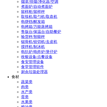
烟罩/排烟/净化器/空调
煮面炉/自动煮面炉
留样柜/留样秤
取筷机/取勺机/取盘机
电饼铛/醒发箱
电烤箱/万能蒸烤箱
售饭台/保温台/自助餐炉
验货秤/智能秤
锯骨机/铰切机/去皮机
搅拌机/制冰机
电扒炉/电炸炉/煲仔炉
收银设备/点餐设备
食安管理设备
食堂管理软件
厨余垃圾处理器
食材
蔬菜类
肉类
水产类
蛋类
水果类
粮油类