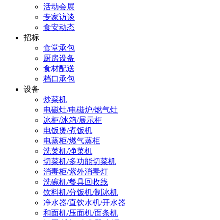
活动会展
专家访谈
食安动态
招标
食堂承包
厨房设备
食材配送
档口承包
设备
炒菜机
电磁灶/电磁炉/燃气灶
冰柜/冰箱/展示柜
电饭煲/煮饭机
电蒸柜/燃气蒸柜
洗菜机/净菜机
切菜机/多功能切菜机
消毒柜/紫外消毒灯
洗碗机/餐具回收线
饮料机/分饭机/制冰机
净水器/直饮水机/开水器
和面机/压面机/面条机