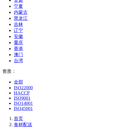
甘肃
宁夏
内蒙古
黑龙江
吉林
辽宁
安徽
重庆
香港
澳门
台湾
资质：
全部
ISO22000
HACCP
ISO9001
ISO14001
ISO45001
首页
食材配送