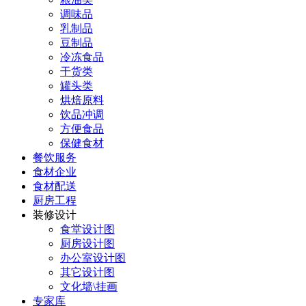
调味品
乳制品
豆制品
冷冻食品
干货类
罐头类
烘焙原料
饮品冲调
方便食品
保健食材
餐饮服务
食材企业
食材配送
厨房工程
装修设计
食堂设计图
厨房设计图
办公室设计图
其它设计图
文化墙\挂画
专家库