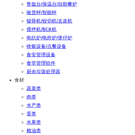
售饭台/保温台/自助餐炉
验货秤/智能秤
锯骨机/铰切机/去皮机
搅拌机/制冰机
电扒炉/电炸炉/煲仔炉
收银设备/点餐设备
食安管理设备
食堂管理软件
厨余垃圾处理器
食材
蔬菜类
肉类
水产类
蛋类
水果类
粮油类