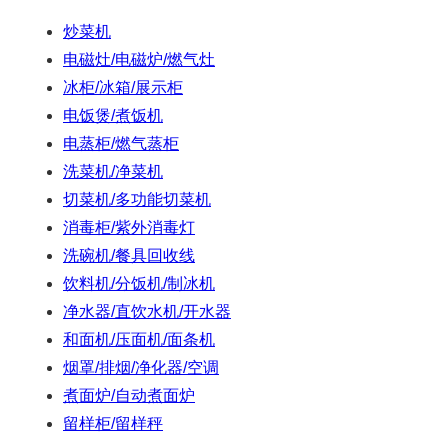
炒菜机
电磁灶/电磁炉/燃气灶
冰柜/冰箱/展示柜
电饭煲/煮饭机
电蒸柜/燃气蒸柜
洗菜机/净菜机
切菜机/多功能切菜机
消毒柜/紫外消毒灯
洗碗机/餐具回收线
饮料机/分饭机/制冰机
净水器/直饮水机/开水器
和面机/压面机/面条机
烟罩/排烟/净化器/空调
煮面炉/自动煮面炉
留样柜/留样秤