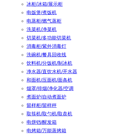
冰柜/冰箱/展示柜
电饭煲/煮饭机
电蒸柜/燃气蒸柜
洗菜机/净菜机
切菜机/多功能切菜机
消毒柜/紫外消毒灯
洗碗机/餐具回收线
饮料机/分饭机/制冰机
净水器/直饮水机/开水器
和面机/压面机/面条机
烟罩/排烟/净化器/空调
煮面炉/自动煮面炉
留样柜/留样秤
取筷机/取勺机/取盘机
电饼铛/醒发箱
电烤箱/万能蒸烤箱