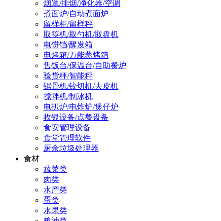
烟罩/排烟/净化器/空调
煮面炉/自动煮面炉
留样柜/留样秤
取筷机/取勺机/取盘机
电饼铛/醒发箱
电烤箱/万能蒸烤箱
售饭台/保温台/自助餐炉
验货秤/智能秤
锯骨机/铰切机/去皮机
搅拌机/制冰机
电扒炉/电炸炉/煲仔炉
收银设备/点餐设备
食安管理设备
食堂管理软件
厨余垃圾处理器
食材
蔬菜类
肉类
水产类
蛋类
水果类
粮油类