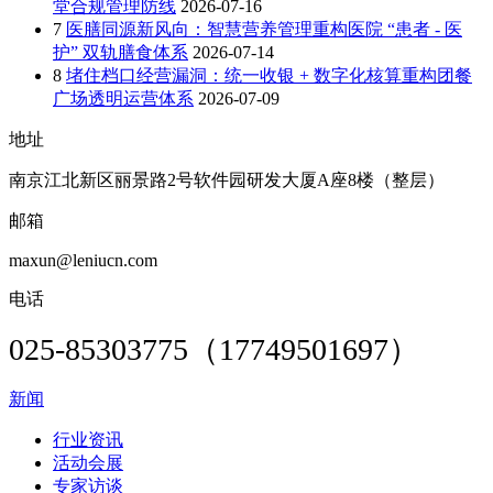
堂合规管理防线
2026-07-16
7
医膳同源新风向：智慧营养管理重构医院 “患者 - 医
护” 双轨膳食体系
2026-07-14
8
堵住档口经营漏洞：统一收银 + 数字化核算重构团餐
广场透明运营体系
2026-07-09
地址
南京江北新区丽景路2号软件园研发大厦A座8楼（整层）
邮箱
maxun@leniucn.com
电话
025-85303775（17749501697）
新闻
行业资讯
活动会展
专家访谈