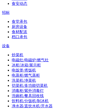
食安动态
招标
食堂承包
厨房设备
食材配送
档口承包
设备
炒菜机
电磁灶/电磁炉/燃气灶
冰柜/冰箱/展示柜
电饭煲/煮饭机
电蒸柜/燃气蒸柜
洗菜机/净菜机
切菜机/多功能切菜机
消毒柜/紫外消毒灯
洗碗机/餐具回收线
饮料机/分饭机/制冰机
净水器/直饮水机/开水器