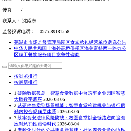
传真： /
联系人： 沈焱东
监督投诉电话： 0575-89181258
芜湖市市场监督管理局园区食堂承包经营单位遴选公告
中华人民共和国上海外高桥保税区海关富特西一路办公
区职工餐饮服务项目竞争性磋商
按浏览排行
按最新排行
1
破除数据孤岛：智慧食堂数据中台筑牢企业园区智慧
大脑数字底座
2026-08-06
2
从硬件售卖到场景赋能：智慧食堂构建机关与银行后
勤内控合规顶层体系
2026-08-06
3
筑牢食安法律风险防线：校医食堂以全链路逆向追溯
应对惩罚性赔偿时代
2026-08-04
4
老龄化时代的公共服务新基建：社区养老食堂的边界