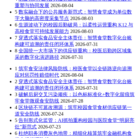
重塑与协同发展
2026-08-04
5
数实融合下的公共服务新范式：智慧食堂成为单位数
字大脑的高密度采集节点
2026-08-03
6
生源波动下的校园后勤破局：以柔性运营重构 K12 与
高校食堂可持续发展能力
2026-08-03
7
穿透式落实食品安全主体责任：智慧食堂数字化台账
构建可追溯的责任闭环体系
2026-07-31
8
全国统一大市场下的供应链重构：校医后勤跨区域集
采的数字化演进路径
2026-07-31
1
筑牢食安法律风险防线：校医食堂以全链路逆向追溯
应对惩罚性赔偿时代
2026-08-04
2
穿透式落实食品安全主体责任：智慧食堂数字化台账
构建可追溯的责任闭环体系
2026-07-31
3
破解后厨交叉污染顽疾：以色标标准化+数字化留痕筑
牢食堂微观食安防线
2026-07-28
4
区块链不可篡改溯源：筑牢校园食堂食材供应链第一
道安全防线
2026-07-24
5
告别形式化监管：AI抓拍重构校园与医院食堂“明厨亮
灶”新范式
2026-07-23
6
杜绝职务消费灰色地带：精细化核算筑牢金融机构食