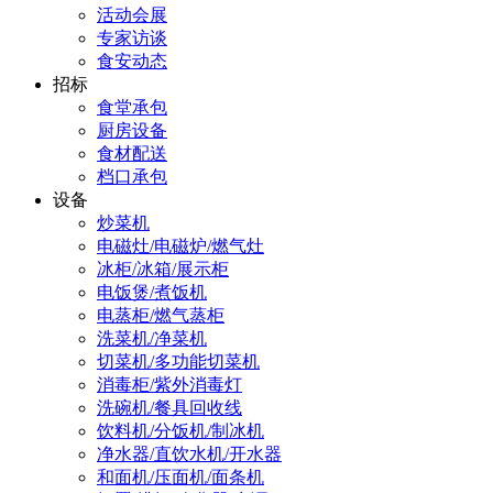
活动会展
专家访谈
食安动态
招标
食堂承包
厨房设备
食材配送
档口承包
设备
炒菜机
电磁灶/电磁炉/燃气灶
冰柜/冰箱/展示柜
电饭煲/煮饭机
电蒸柜/燃气蒸柜
洗菜机/净菜机
切菜机/多功能切菜机
消毒柜/紫外消毒灯
洗碗机/餐具回收线
饮料机/分饭机/制冰机
净水器/直饮水机/开水器
和面机/压面机/面条机