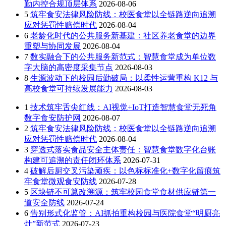
勤内控合规顶层体系
2026-08-06
5
筑牢食安法律风险防线：校医食堂以全链路逆向追溯
应对惩罚性赔偿时代
2026-08-04
6
老龄化时代的公共服务新基建：社区养老食堂的边界
重塑与协同发展
2026-08-04
7
数实融合下的公共服务新范式：智慧食堂成为单位数
字大脑的高密度采集节点
2026-08-03
8
生源波动下的校园后勤破局：以柔性运营重构 K12 与
高校食堂可持续发展能力
2026-08-03
1
技术筑牢舌尖红线：AI视觉+IoT打造智慧食堂无死角
数字食安防护网
2026-08-07
2
筑牢食安法律风险防线：校医食堂以全链路逆向追溯
应对惩罚性赔偿时代
2026-08-04
3
穿透式落实食品安全主体责任：智慧食堂数字化台账
构建可追溯的责任闭环体系
2026-07-31
4
破解后厨交叉污染顽疾：以色标标准化+数字化留痕筑
牢食堂微观食安防线
2026-07-28
5
区块链不可篡改溯源：筑牢校园食堂食材供应链第一
道安全防线
2026-07-24
6
告别形式化监管：AI抓拍重构校园与医院食堂“明厨亮
灶”新范式
2026-07-23