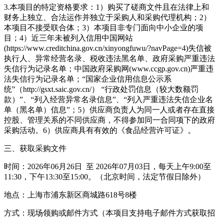
3.本项目的特定资格要求：1）购买了磋商文件且在法律上和
财务上独立、合法运作并独立于采购人和采购代理机构；2）
本项目不接受联合体；3）本项目非专门面向中小企业的项
目；4）近三年未被列入信用中国网站
(https://www.creditchina.gov.cn/xinyongfuwu/?navPage=4)失信被
执行人、异常经营名录、税收违法黑名单、政府采购严重违法
失信行为记录名单；中国政府采购网(www.ccgp.gov.cn)严重违
法失信行为记录名单；“国家企业信用信息公示系
统”（http://gsxt.saic.gov.cn/） “行政处罚信息（较大数额罚
款）”、“列入经营异常名录信息”、“列入严重违法失信企业名
单（黑名单）信息”；5）供应商负责人为同一人或者存在直接
控股、管理关系的不同供应商，不得参加同一合同项下的政府
采购活动。6）供应商具有有效的《食品经营许可证》。
三、获取采购文件
时间：2026年06月26日 至 2026年07月03日，每天上午9:00至
11:30，下午13:30至15:00。（北京时间，法定节假日除外）
地点：上海市浦东新区商城路618号8楼
方式：现场领购或邮件方式（本项目支持电子邮件方式获取招