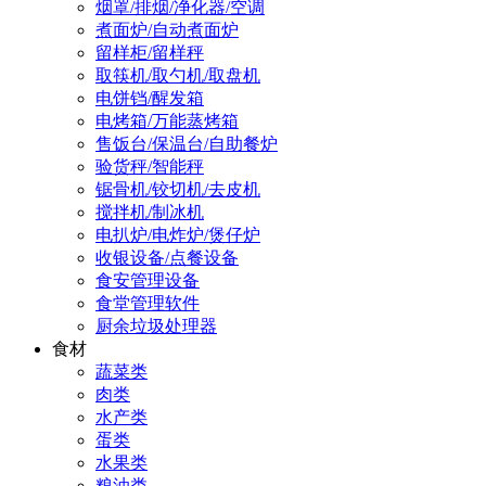
烟罩/排烟/净化器/空调
煮面炉/自动煮面炉
留样柜/留样秤
取筷机/取勺机/取盘机
电饼铛/醒发箱
电烤箱/万能蒸烤箱
售饭台/保温台/自助餐炉
验货秤/智能秤
锯骨机/铰切机/去皮机
搅拌机/制冰机
电扒炉/电炸炉/煲仔炉
收银设备/点餐设备
食安管理设备
食堂管理软件
厨余垃圾处理器
食材
蔬菜类
肉类
水产类
蛋类
水果类
粮油类