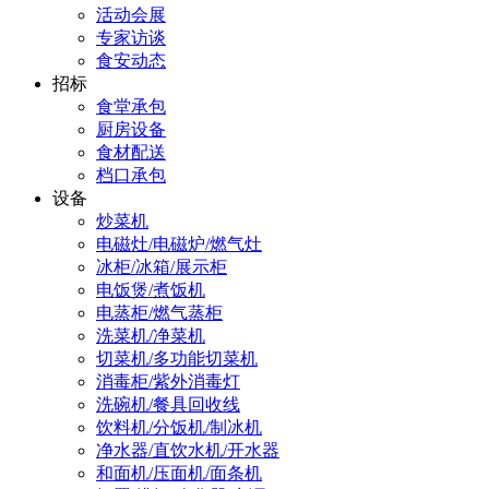
活动会展
专家访谈
食安动态
招标
食堂承包
厨房设备
食材配送
档口承包
设备
炒菜机
电磁灶/电磁炉/燃气灶
冰柜/冰箱/展示柜
电饭煲/煮饭机
电蒸柜/燃气蒸柜
洗菜机/净菜机
切菜机/多功能切菜机
消毒柜/紫外消毒灯
洗碗机/餐具回收线
饮料机/分饭机/制冰机
净水器/直饮水机/开水器
和面机/压面机/面条机