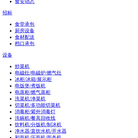
食安动态
招标
食堂承包
厨房设备
食材配送
档口承包
设备
炒菜机
电磁灶/电磁炉/燃气灶
冰柜/冰箱/展示柜
电饭煲/煮饭机
电蒸柜/燃气蒸柜
洗菜机/净菜机
切菜机/多功能切菜机
消毒柜/紫外消毒灯
洗碗机/餐具回收线
饮料机/分饭机/制冰机
净水器/直饮水机/开水器
和面机/压面机/面条机