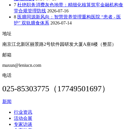
7
杜绝职务消费灰色地带：精细化核算筑牢金融机构食
堂合规管理防线
2026-07-16
8
医膳同源新风向：智慧营养管理重构医院 “患者 - 医
护” 双轨膳食体系
2026-07-14
地址
南京江北新区丽景路2号软件园研发大厦A座8楼（整层）
邮箱
maxun@leniucn.com
电话
025-85303775（17749501697）
新闻
行业资讯
活动会展
专家访谈