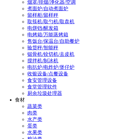
烟罩/排烟/净化器/空调
煮面炉/自动煮面炉
留样柜/留样秤
取筷机/取勺机/取盘机
电饼铛/醒发箱
电烤箱/万能蒸烤箱
售饭台/保温台/自助餐炉
验货秤/智能秤
锯骨机/铰切机/去皮机
搅拌机/制冰机
电扒炉/电炸炉/煲仔炉
收银设备/点餐设备
食安管理设备
食堂管理软件
厨余垃圾处理器
食材
蔬菜类
肉类
水产类
蛋类
水果类
粮油类