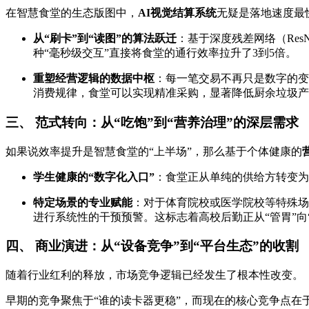
在智慧食堂的生态版图中，
AI视觉结算系统
无疑是落地速度最
从“刷卡”到“读图”的算法跃迁
：基于深度残差网络（Re
种“毫秒级交互”直接将食堂的通行效率拉升了3到5倍。
重塑经营逻辑的数据中枢
：每一笔交易不再只是数字的变
消费规律，食堂可以实现精准采购，显著降低厨余垃圾产
三、 范式转向：从“吃饱”到“营养治理”的深层需求
如果说效率提升是智慧食堂的“上半场”，那么基于个体健康的
学生健康的“数字化入口”
：食堂正从单纯的供给方转变为
特定场景的专业赋能
：对于体育院校或医学院校等特殊场
进行系统性的干预预警。这标志着高校后勤正从“管胃”向
四、 商业演进：从“设备竞争”到“平台生态”的收割
随着行业红利的释放，市场竞争逻辑已经发生了根本性改变。
早期的竞争聚焦于“谁的读卡器更稳”，而现在的核心竞争点在于