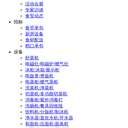
活动会展
专家访谈
食安动态
招标
食堂承包
厨房设备
食材配送
档口承包
设备
炒菜机
电磁灶/电磁炉/燃气灶
冰柜/冰箱/展示柜
电饭煲/煮饭机
电蒸柜/燃气蒸柜
洗菜机/净菜机
切菜机/多功能切菜机
消毒柜/紫外消毒灯
洗碗机/餐具回收线
饮料机/分饭机/制冰机
净水器/直饮水机/开水器
和面机/压面机/面条机