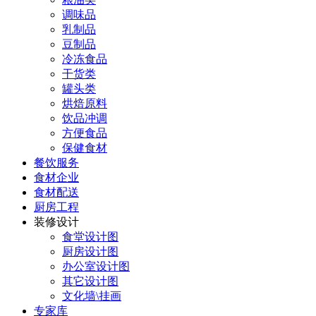
调味品
乳制品
豆制品
冷冻食品
干货类
罐头类
烘焙原料
饮品冲调
方便食品
保健食材
餐饮服务
食材企业
食材配送
厨房工程
装修设计
食堂设计图
厨房设计图
办公室设计图
其它设计图
文化墙\挂画
专家库