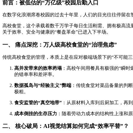
前言：被低估的“万亿级”校园后勤入口
在数字化浪潮席卷校园的过去十年里，人们的目光往往停留在
高校食堂，这个承载着数千万学子每日生活刚需、拥有极高流量
关于效率、安全与健康的“餐盘革命”已进入下半场。
一、 痛点深挖：万人级高校食堂的“治理焦虑”
传统高校食堂的管理，本质上是在应对极端场景下的“不可能三
高并发带来的效率坍塌
：高校午间用餐具有极强的“瞬时
的错单率和差评率。
数据孤岛与“经验主义”弊端
：传统食堂对菜品备量的判断
极粗。
食安监管的“真空地带”
：从原材料入库到后厨加工，再到
成本倒挂的生存压力
：随着劳动力成本的结构性上涨和原
二、 核心破局：AI视觉结算如何完成“效率平替”？