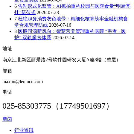
6
告别形式化监管：AI抓拍重构校园与医院食堂“明厨亮
灶”新范式
2026-07-23
7
杜绝职务消费灰色地带：精细化核算筑牢金融机构食
堂合规管理防线
2026-07-16
8
医膳同源新风向：智慧营养管理重构医院 “患者 - 医
护” 双轨膳食体系
2026-07-14
地址
南京江北新区丽景路2号软件园研发大厦A座8楼（整层）
邮箱
maxun@leniucn.com
电话
025-85303775（17749501697）
新闻
行业资讯