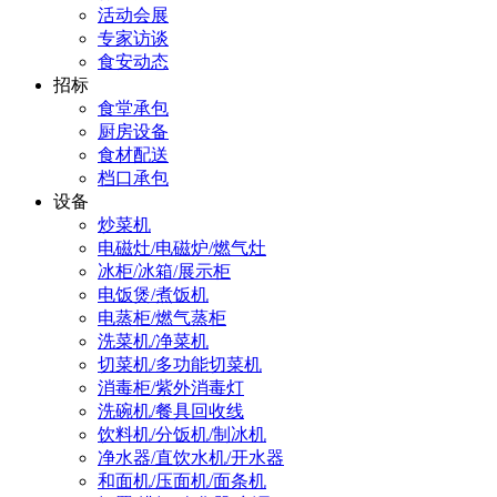
活动会展
专家访谈
食安动态
招标
食堂承包
厨房设备
食材配送
档口承包
设备
炒菜机
电磁灶/电磁炉/燃气灶
冰柜/冰箱/展示柜
电饭煲/煮饭机
电蒸柜/燃气蒸柜
洗菜机/净菜机
切菜机/多功能切菜机
消毒柜/紫外消毒灯
洗碗机/餐具回收线
饮料机/分饭机/制冰机
净水器/直饮水机/开水器
和面机/压面机/面条机