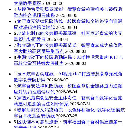
大脑数字底座
2026-08-06
4
从硬件售卖到场景赋能：智慧食堂构建机关与银行后
勤内控合规顶层体系
2026-08-06
5
筑牢食安法律风险防线：校医食堂以全链路逆向追溯
应对惩罚性赔偿时代
2026-08-04
6
老龄化时代的公共服务新基建：社区养老食堂的边界
重塑与协同发展
2026-08-04
7
数实融合下的公共服务新范式：智慧食堂成为单位数
字大脑的高密度采集节点
2026-08-03
8
生源波动下的校园后勤破局：以柔性运营重构 K12 与
高校食堂可持续发展能力
2026-08-03
1
技术筑牢舌尖红线：AI视觉+IoT打造智慧食堂无死角
数字食安防护网
2026-08-07
2
筑牢食安法律风险防线：校医食堂以全链路逆向追溯
应对惩罚性赔偿时代
2026-08-04
3
穿透式落实食品安全主体责任：智慧食堂数字化台账
构建可追溯的责任闭环体系
2026-07-31
4
破解后厨交叉污染顽疾：以色标标准化+数字化留痕筑
牢食堂微观食安防线
2026-07-28
5
区块链不可篡改溯源：筑牢校园食堂食材供应链第一
道安全防线
2026-07-24