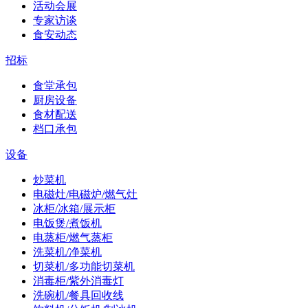
活动会展
专家访谈
食安动态
招标
食堂承包
厨房设备
食材配送
档口承包
设备
炒菜机
电磁灶/电磁炉/燃气灶
冰柜/冰箱/展示柜
电饭煲/煮饭机
电蒸柜/燃气蒸柜
洗菜机/净菜机
切菜机/多功能切菜机
消毒柜/紫外消毒灯
洗碗机/餐具回收线