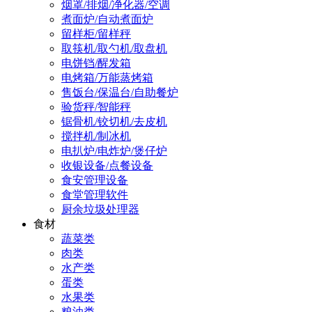
烟罩/排烟/净化器/空调
煮面炉/自动煮面炉
留样柜/留样秤
取筷机/取勺机/取盘机
电饼铛/醒发箱
电烤箱/万能蒸烤箱
售饭台/保温台/自助餐炉
验货秤/智能秤
锯骨机/铰切机/去皮机
搅拌机/制冰机
电扒炉/电炸炉/煲仔炉
收银设备/点餐设备
食安管理设备
食堂管理软件
厨余垃圾处理器
食材
蔬菜类
肉类
水产类
蛋类
水果类
粮油类