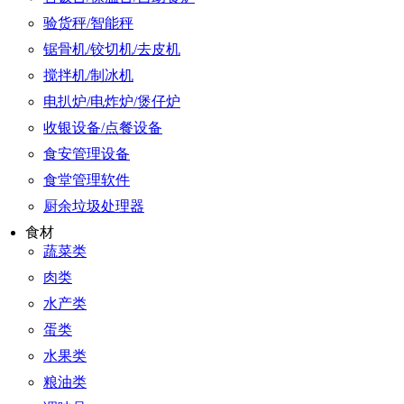
验货秤/智能秤
锯骨机/铰切机/去皮机
搅拌机/制冰机
电扒炉/电炸炉/煲仔炉
收银设备/点餐设备
食安管理设备
食堂管理软件
厨余垃圾处理器
食材
蔬菜类
肉类
水产类
蛋类
水果类
粮油类