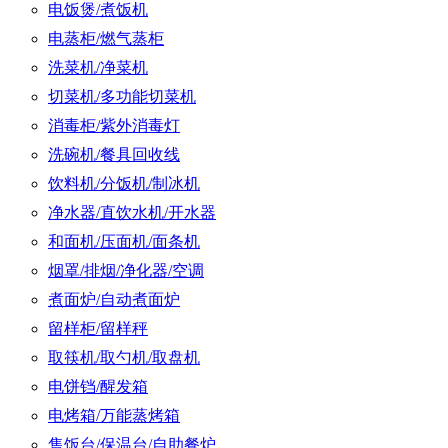
电饭煲/煮饭机
电蒸柜/燃气蒸柜
洗菜机/净菜机
切菜机/多功能切菜机
消毒柜/紫外消毒灯
洗碗机/餐具回收线
饮料机/分饭机/制冰机
净水器/直饮水机/开水器
和面机/压面机/面条机
烟罩/排烟/净化器/空调
煮面炉/自动煮面炉
留样柜/留样秤
取筷机/取勺机/取盘机
电饼铛/醒发箱
电烤箱/万能蒸烤箱
售饭台/保温台/自助餐炉