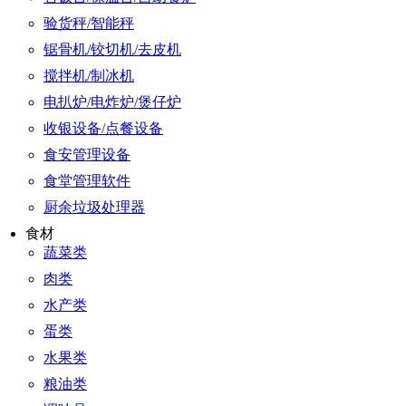
验货秤/智能秤
锯骨机/铰切机/去皮机
搅拌机/制冰机
电扒炉/电炸炉/煲仔炉
收银设备/点餐设备
食安管理设备
食堂管理软件
厨余垃圾处理器
食材
蔬菜类
肉类
水产类
蛋类
水果类
粮油类