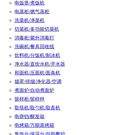
电饭煲/煮饭机
电蒸柜/燃气蒸柜
洗菜机/净菜机
切菜机/多功能切菜机
消毒柜/紫外消毒灯
洗碗机/餐具回收线
饮料机/分饭机/制冰机
净水器/直饮水机/开水器
和面机/压面机/面条机
烟罩/排烟/净化器/空调
煮面炉/自动煮面炉
留样柜/留样秤
取筷机/取勺机/取盘机
电饼铛/醒发箱
电烤箱/万能蒸烤箱
售饭台/保温台/自助餐炉