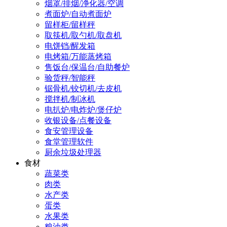
烟罩/排烟/净化器/空调
煮面炉/自动煮面炉
留样柜/留样秤
取筷机/取勺机/取盘机
电饼铛/醒发箱
电烤箱/万能蒸烤箱
售饭台/保温台/自助餐炉
验货秤/智能秤
锯骨机/铰切机/去皮机
搅拌机/制冰机
电扒炉/电炸炉/煲仔炉
收银设备/点餐设备
食安管理设备
食堂管理软件
厨余垃圾处理器
食材
蔬菜类
肉类
水产类
蛋类
水果类
粮油类