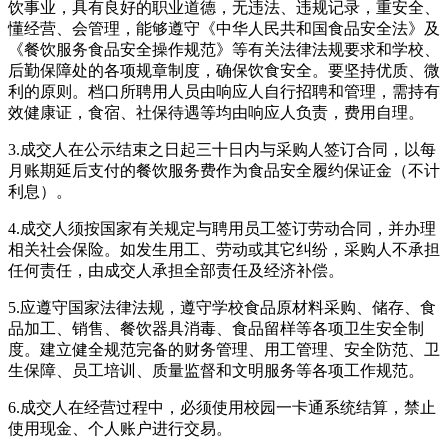
饮事业，具有良好的职业道德，无违法、违规记录，重安全、
懂经营、会管理，能够遵守《中华人民共和国食品安全法》及
《餐饮服务食品安全操作规范》等有关法律法规要求和学校、
后勤保障处的各项规章制度，确保饮食安全。要坚持优质、微
利的原则。档口所聘用人员由响应人自行招聘和管理，需持有
效健康证，食宿、社保待遇等均由响应人负责，费用自理。
3.成交人在公示结束之日起三十日内与采购人签订合同，以每
月账期延后支付的餐饮服务费作为食品安全履约保证金（不计
利息）。
4.成交人须按国家有关规定与聘用员工签订劳动合同，并办理
相关社会保险。如发生用工、劳动或其它纠纷，采购人不承担
任何责任，由成交人承担全部责任及经济补偿。
5.应遵守国家法律法规，遵守学校食品原材料采购、储存、食
品加工、销售、餐饮器具消毒、食品留样等各项卫生安全制
度。建立健全规范完备的财务管理、用工管理、安全防范、卫
生保障、员工培训、质量监督和文明服务等各项工作规范。
6.成交人在经营过程中，必须使用校园一卡通系统结算，禁止
使用现金、个人账户进行交易。