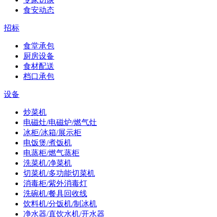
食安动态
招标
食堂承包
厨房设备
食材配送
档口承包
设备
炒菜机
电磁灶/电磁炉/燃气灶
冰柜/冰箱/展示柜
电饭煲/煮饭机
电蒸柜/燃气蒸柜
洗菜机/净菜机
切菜机/多功能切菜机
消毒柜/紫外消毒灯
洗碗机/餐具回收线
饮料机/分饭机/制冰机
净水器/直饮水机/开水器