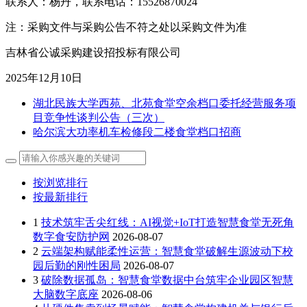
联系人：杨丹，联系电话：15526870024
注：采购文件与采购公告不符之处以采购文件为准
吉林省公诚采购建设招投标有限公司
2025年12月10日
湖北民族大学西苑、北苑食堂空余档口委托经营服务项
目竞争性谈判公告（三次）
哈尔滨大功率机车检修段二楼食堂档口招商
按浏览排行
按最新排行
1
技术筑牢舌尖红线：AI视觉+IoT打造智慧食堂无死角
数字食安防护网
2026-08-07
2
云端架构赋能柔性运营：智慧食堂破解生源波动下校
园后勤的刚性困局
2026-08-07
3
破除数据孤岛：智慧食堂数据中台筑牢企业园区智慧
大脑数字底座
2026-08-06