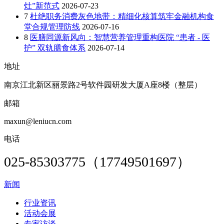
灶”新范式
2026-07-23
7
杜绝职务消费灰色地带：精细化核算筑牢金融机构食
堂合规管理防线
2026-07-16
8
医膳同源新风向：智慧营养管理重构医院 “患者 - 医
护” 双轨膳食体系
2026-07-14
地址
南京江北新区丽景路2号软件园研发大厦A座8楼（整层）
邮箱
maxun@leniucn.com
电话
025-85303775（17749501697）
新闻
行业资讯
活动会展
专家访谈