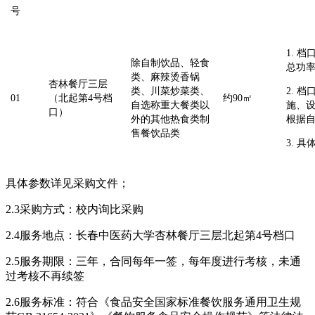
号
1. 
除自制饮品、轻食
总功率
类、麻辣烫香锅
杏林餐厅三层
类、川菜炒菜类、
2. 
01
（北起第4号档
约90㎡
自选称重大餐类以
施、
口）
外的其他热食类制
根据
售餐饮品类
3. 
具体参数详见采购文件；
2.3采购方式：校内询比采购
2.4服务地点：长春中医药大学杏林餐厅三层北起第4号档口
2.5服务期限：三年，合同每年一签，每年度进行考核，未通
过考核不再续签
2.6服务标准：符合《食品安全国家标准餐饮服务通用卫生规