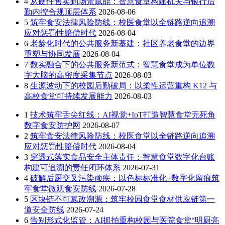
4
从硬件售卖到场景赋能：智慧食堂构建机关与银行后
勤内控合规顶层体系
2026-08-06
5
筑牢食安法律风险防线：校医食堂以全链路逆向追溯
应对惩罚性赔偿时代
2026-08-04
6
老龄化时代的公共服务新基建：社区养老食堂的边界
重塑与协同发展
2026-08-04
7
数实融合下的公共服务新范式：智慧食堂成为单位数
字大脑的高密度采集节点
2026-08-03
8
生源波动下的校园后勤破局：以柔性运营重构 K12 与
高校食堂可持续发展能力
2026-08-03
1
技术筑牢舌尖红线：AI视觉+IoT打造智慧食堂无死角
数字食安防护网
2026-08-07
2
筑牢食安法律风险防线：校医食堂以全链路逆向追溯
应对惩罚性赔偿时代
2026-08-04
3
穿透式落实食品安全主体责任：智慧食堂数字化台账
构建可追溯的责任闭环体系
2026-07-31
4
破解后厨交叉污染顽疾：以色标标准化+数字化留痕筑
牢食堂微观食安防线
2026-07-28
5
区块链不可篡改溯源：筑牢校园食堂食材供应链第一
道安全防线
2026-07-24
6
告别形式化监管：AI抓拍重构校园与医院食堂“明厨亮