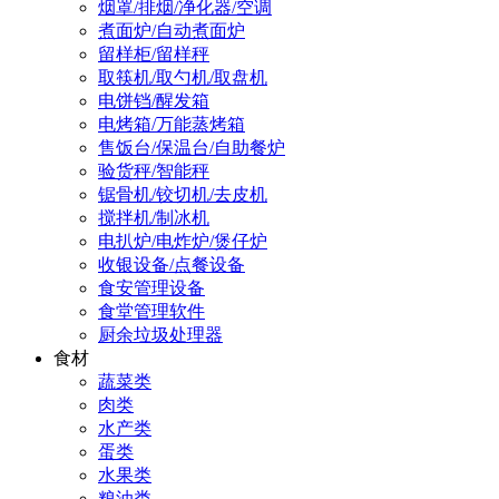
烟罩/排烟/净化器/空调
煮面炉/自动煮面炉
留样柜/留样秤
取筷机/取勺机/取盘机
电饼铛/醒发箱
电烤箱/万能蒸烤箱
售饭台/保温台/自助餐炉
验货秤/智能秤
锯骨机/铰切机/去皮机
搅拌机/制冰机
电扒炉/电炸炉/煲仔炉
收银设备/点餐设备
食安管理设备
食堂管理软件
厨余垃圾处理器
食材
蔬菜类
肉类
水产类
蛋类
水果类
粮油类