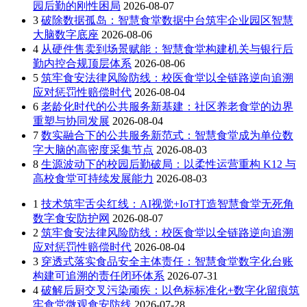
园后勤的刚性困局
2026-08-07
3
破除数据孤岛：智慧食堂数据中台筑牢企业园区智慧
大脑数字底座
2026-08-06
4
从硬件售卖到场景赋能：智慧食堂构建机关与银行后
勤内控合规顶层体系
2026-08-06
5
筑牢食安法律风险防线：校医食堂以全链路逆向追溯
应对惩罚性赔偿时代
2026-08-04
6
老龄化时代的公共服务新基建：社区养老食堂的边界
重塑与协同发展
2026-08-04
7
数实融合下的公共服务新范式：智慧食堂成为单位数
字大脑的高密度采集节点
2026-08-03
8
生源波动下的校园后勤破局：以柔性运营重构 K12 与
高校食堂可持续发展能力
2026-08-03
1
技术筑牢舌尖红线：AI视觉+IoT打造智慧食堂无死角
数字食安防护网
2026-08-07
2
筑牢食安法律风险防线：校医食堂以全链路逆向追溯
应对惩罚性赔偿时代
2026-08-04
3
穿透式落实食品安全主体责任：智慧食堂数字化台账
构建可追溯的责任闭环体系
2026-07-31
4
破解后厨交叉污染顽疾：以色标标准化+数字化留痕筑
牢食堂微观食安防线
2026-07-28