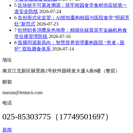
5
区块链不可篡改溯源：筑牢校园食堂食材供应链第一
道安全防线
2026-07-24
6
告别形式化监管：AI抓拍重构校园与医院食堂“明厨亮
灶”新范式
2026-07-23
7
杜绝职务消费灰色地带：精细化核算筑牢金融机构食
堂合规管理防线
2026-07-16
8
医膳同源新风向：智慧营养管理重构医院 “患者 - 医
护” 双轨膳食体系
2026-07-14
地址
南京江北新区丽景路2号软件园研发大厦A座8楼（整层）
邮箱
maxun@leniucn.com
电话
025-85303775（17749501697）
新闻