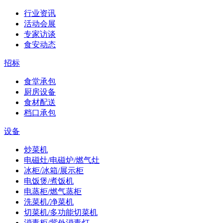
行业资讯
活动会展
专家访谈
食安动态
招标
食堂承包
厨房设备
食材配送
档口承包
设备
炒菜机
电磁灶/电磁炉/燃气灶
冰柜/冰箱/展示柜
电饭煲/煮饭机
电蒸柜/燃气蒸柜
洗菜机/净菜机
切菜机/多功能切菜机
消毒柜/紫外消毒灯