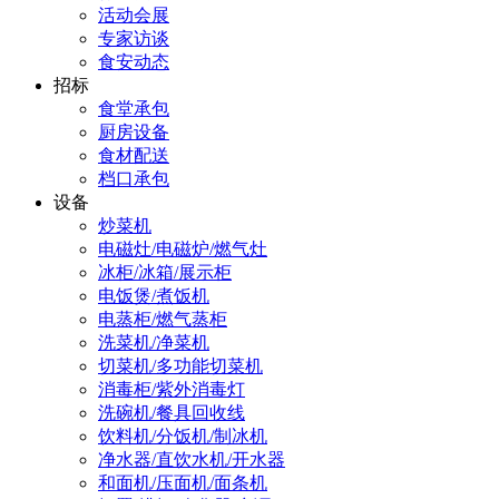
活动会展
专家访谈
食安动态
招标
食堂承包
厨房设备
食材配送
档口承包
设备
炒菜机
电磁灶/电磁炉/燃气灶
冰柜/冰箱/展示柜
电饭煲/煮饭机
电蒸柜/燃气蒸柜
洗菜机/净菜机
切菜机/多功能切菜机
消毒柜/紫外消毒灯
洗碗机/餐具回收线
饮料机/分饭机/制冰机
净水器/直饮水机/开水器
和面机/压面机/面条机