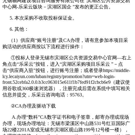
无锡轴网建设项目咨询服务有限公司在“滨湖区公共资源交易
中心网-乐采云版块－滨湖区国企 ”发布的更正公告。
5. 本次采购不收取投标保证金。
6. 其他：
（1）供应商“账号注册”及CA办理，请有意参加本项目采
购活动的供应商按以下流程进行操作：
①投标人登录无锡市滨湖区公共资源交易中心官网—右上
角点击“乐采云”按钮，进入“滨湖区采购项目乐采云 ”－点
击“供应商入驻”按钮，进行账号注册；或者登录https://middle-
lcy.lecaiyun.com/luban/registry/promotion?utm=web-login-
front.52cebfa2.0.0.b3cc063015e611f1b7fed91f2cbcb6e9（建议使
用谷歌或360极速浏览器），注册完成后需在系统中填写相关
信息并提交，乐采云咨询电话：95763。
②CA办理及驱动下载
A.办理“数科”CA数字证书和电子签章，邮寄办理或现场
办理，现场办理地址：无锡市梁溪区中山路531号红豆国际广
场22楼2201A室或无锡市滨湖区观山路199号12号楼一楼），