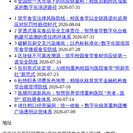
8
全国统一大市场下的供应链重构：校医后勤跨区域集
采的数字化演进路径
2026-07-31
1
筑牢食安法律风险防线：校医食堂以全链路逆向追溯
应对惩罚性赔偿时代
2026-08-04
2
穿透式落实食品安全主体责任：智慧食堂数字化台账
构建可追溯的责任闭环体系
2026-07-31
3
破解后厨交叉污染顽疾：以色标标准化+数字化留痕筑
牢食堂微观食安防线
2026-07-28
4
区块链不可篡改溯源：筑牢校园食堂食材供应链第一
道安全防线
2026-07-24
5
告别形式化监管：AI抓拍重构校园与医院食堂“明厨亮
灶”新范式
2026-07-23
6
杜绝职务消费灰色地带：精细化核算筑牢金融机构食
堂合规管理防线
2026-07-16
7
医膳同源新风向：智慧营养管理重构医院 “患者 - 医
护” 双轨膳食体系
2026-07-14
8
堵住档口经营漏洞：统一收银 + 数字化核算重构团餐
广场透明运营体系
2026-07-09
地址