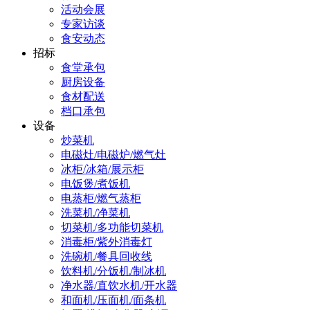
活动会展
专家访谈
食安动态
招标
食堂承包
厨房设备
食材配送
档口承包
设备
炒菜机
电磁灶/电磁炉/燃气灶
冰柜/冰箱/展示柜
电饭煲/煮饭机
电蒸柜/燃气蒸柜
洗菜机/净菜机
切菜机/多功能切菜机
消毒柜/紫外消毒灯
洗碗机/餐具回收线
饮料机/分饭机/制冰机
净水器/直饮水机/开水器
和面机/压面机/面条机