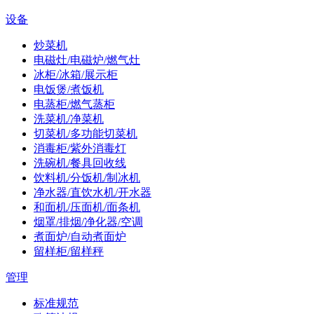
设备
炒菜机
电磁灶/电磁炉/燃气灶
冰柜/冰箱/展示柜
电饭煲/煮饭机
电蒸柜/燃气蒸柜
洗菜机/净菜机
切菜机/多功能切菜机
消毒柜/紫外消毒灯
洗碗机/餐具回收线
饮料机/分饭机/制冰机
净水器/直饮水机/开水器
和面机/压面机/面条机
烟罩/排烟/净化器/空调
煮面炉/自动煮面炉
留样柜/留样秤
管理
标准规范