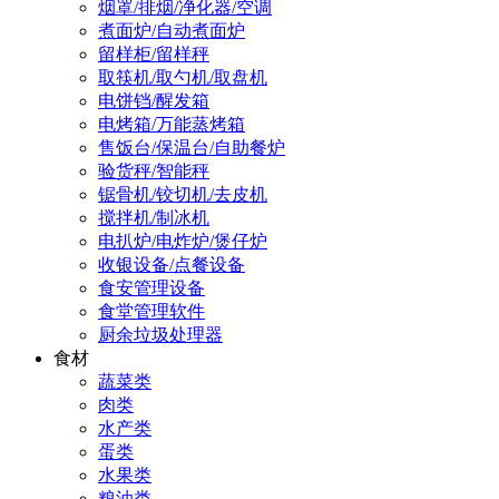
烟罩/排烟/净化器/空调
煮面炉/自动煮面炉
留样柜/留样秤
取筷机/取勺机/取盘机
电饼铛/醒发箱
电烤箱/万能蒸烤箱
售饭台/保温台/自助餐炉
验货秤/智能秤
锯骨机/铰切机/去皮机
搅拌机/制冰机
电扒炉/电炸炉/煲仔炉
收银设备/点餐设备
食安管理设备
食堂管理软件
厨余垃圾处理器
食材
蔬菜类
肉类
水产类
蛋类
水果类
粮油类