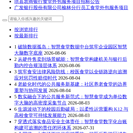
珙县农商银行食堂外包服务项目招标公告
广发银行股份有限公司榆林分行员工食堂外包服务项目
按浏览排行
按最新排行
1
破除数据孤岛：智慧食堂数据中台筑牢企业园区智慧
大脑数字底座
2026-08-06
2
从硬件售卖到场景赋能：智慧食堂构建机关与银行后
勤内控合规顶层体系
2026-08-06
3
筑牢食安法律风险防线：校医食堂以全链路逆向追溯
应对惩罚性赔偿时代
2026-08-04
4
老龄化时代的公共服务新基建：社区养老食堂的边界
重塑与协同发展
2026-08-04
5
数实融合下的公共服务新范式：智慧食堂成为单位数
字大脑的高密度采集节点
2026-08-03
6
生源波动下的校园后勤破局：以柔性运营重构 K12 与
高校食堂可持续发展能力
2026-08-03
7
穿透式落实食品安全主体责任：智慧食堂数字化台账
构建可追溯的责任闭环体系
2026-07-31