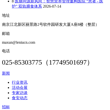
8
医膳同源新风向：智慧营养管理重构医院 “患者 - 医
护” 双轨膳食体系
2026-07-14
地址
南京江北新区丽景路2号软件园研发大厦A座8楼（整层）
邮箱
maxun@leniucn.com
电话
025-85303775（17749501697）
新闻
行业资讯
活动会展
专家访谈
食安动态
招标