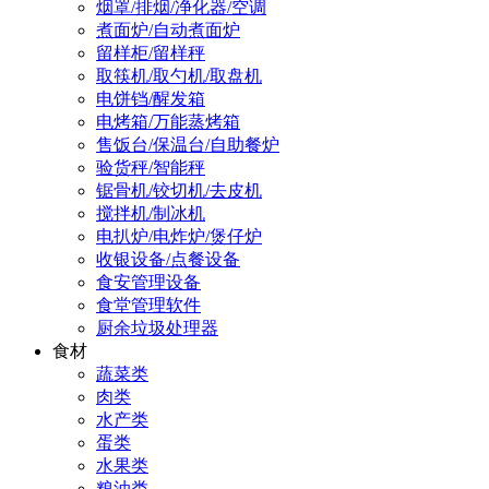
烟罩/排烟/净化器/空调
煮面炉/自动煮面炉
留样柜/留样秤
取筷机/取勺机/取盘机
电饼铛/醒发箱
电烤箱/万能蒸烤箱
售饭台/保温台/自助餐炉
验货秤/智能秤
锯骨机/铰切机/去皮机
搅拌机/制冰机
电扒炉/电炸炉/煲仔炉
收银设备/点餐设备
食安管理设备
食堂管理软件
厨余垃圾处理器
食材
蔬菜类
肉类
水产类
蛋类
水果类
粮油类