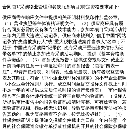
合同包1(采购物业管理和餐饮服务项目)特定资格要求如下:
供应商需在响应文件中提供相关证明材料复印件加盖公章。
（1）营业执照等主体资格证明文件。 （2）供应商应具有履
行合同所必需的设备和专业技术能力，参加本项目采购活动前
三年内无重大违法活动记录。供应商未被列入“信用中国”网站
记录的“失信被执行人”或“重大税收违法案件当事人”名单；不
处于“中国政府采购网”记录的“政府采购严重违法失信行为记
录名单”中的禁止参加政府采购活动期间。提供《基本资格条
件承诺函》。（3）财务状况报告：提供递交投标文件截止之
日前两年内任意一个年度经审计的财务报告（包括“四表一
注”，即资产负债表、利润表、现金流量表、所有者权益变动
表及其附注，符合《中小企业划型标准规定》的小型企业按照
《小企业会计准则》执行。成立时间至提交投标文件截止时间
不足一年的可提供成立后任意时段的资产负债表），审计报告
须具有注册会计师行业统一监管平台赋予的验证码；（投标人
所提供审计报告中的报告验证码须清晰完整、可有效查验。若
因验证码模糊、残缺或无法识别，导致资格审查时无法核验报
告真伪的，视为资格审查不合格，按无效投标处理）。（4）
社保缴纳证明：提供递交投标文件截止之日前一年内任意一个
月的社会保障资金缴存单据或社保机构开具的社会保险参保缴