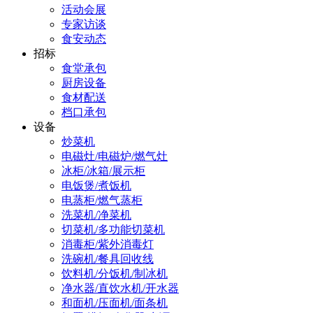
活动会展
专家访谈
食安动态
招标
食堂承包
厨房设备
食材配送
档口承包
设备
炒菜机
电磁灶/电磁炉/燃气灶
冰柜/冰箱/展示柜
电饭煲/煮饭机
电蒸柜/燃气蒸柜
洗菜机/净菜机
切菜机/多功能切菜机
消毒柜/紫外消毒灯
洗碗机/餐具回收线
饮料机/分饭机/制冰机
净水器/直饮水机/开水器
和面机/压面机/面条机