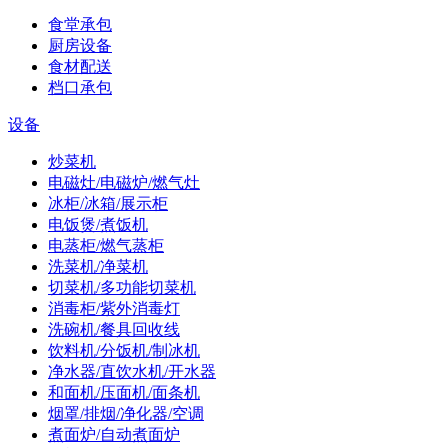
食堂承包
厨房设备
食材配送
档口承包
设备
炒菜机
电磁灶/电磁炉/燃气灶
冰柜/冰箱/展示柜
电饭煲/煮饭机
电蒸柜/燃气蒸柜
洗菜机/净菜机
切菜机/多功能切菜机
消毒柜/紫外消毒灯
洗碗机/餐具回收线
饮料机/分饭机/制冰机
净水器/直饮水机/开水器
和面机/压面机/面条机
烟罩/排烟/净化器/空调
煮面炉/自动煮面炉