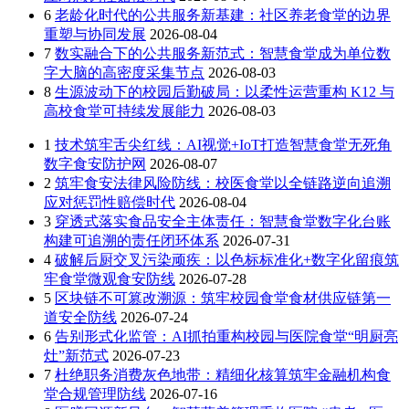
6
老龄化时代的公共服务新基建：社区养老食堂的边界
重塑与协同发展
2026-08-04
7
数实融合下的公共服务新范式：智慧食堂成为单位数
字大脑的高密度采集节点
2026-08-03
8
生源波动下的校园后勤破局：以柔性运营重构 K12 与
高校食堂可持续发展能力
2026-08-03
1
技术筑牢舌尖红线：AI视觉+IoT打造智慧食堂无死角
数字食安防护网
2026-08-07
2
筑牢食安法律风险防线：校医食堂以全链路逆向追溯
应对惩罚性赔偿时代
2026-08-04
3
穿透式落实食品安全主体责任：智慧食堂数字化台账
构建可追溯的责任闭环体系
2026-07-31
4
破解后厨交叉污染顽疾：以色标标准化+数字化留痕筑
牢食堂微观食安防线
2026-07-28
5
区块链不可篡改溯源：筑牢校园食堂食材供应链第一
道安全防线
2026-07-24
6
告别形式化监管：AI抓拍重构校园与医院食堂“明厨亮
灶”新范式
2026-07-23
7
杜绝职务消费灰色地带：精细化核算筑牢金融机构食
堂合规管理防线
2026-07-16