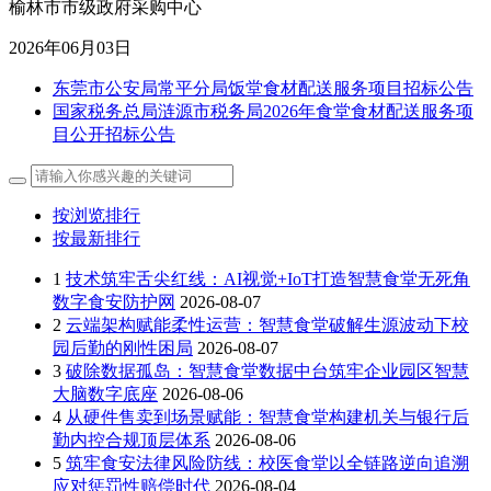
榆林市市级政府采购中心
2026年06月03日
东莞市公安局常平分局饭堂食材配送服务项目招标公告
国家税务总局涟源市税务局2026年食堂食材配送服务项
目公开招标公告
按浏览排行
按最新排行
1
技术筑牢舌尖红线：AI视觉+IoT打造智慧食堂无死角
数字食安防护网
2026-08-07
2
云端架构赋能柔性运营：智慧食堂破解生源波动下校
园后勤的刚性困局
2026-08-07
3
破除数据孤岛：智慧食堂数据中台筑牢企业园区智慧
大脑数字底座
2026-08-06
4
从硬件售卖到场景赋能：智慧食堂构建机关与银行后
勤内控合规顶层体系
2026-08-06
5
筑牢食安法律风险防线：校医食堂以全链路逆向追溯
应对惩罚性赔偿时代
2026-08-04