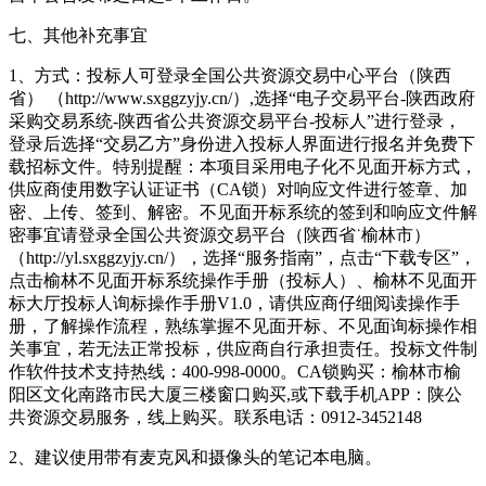
七、其他补充事宜
1、方式：投标人可登录全国公共资源交易中心平台（陕西
省） （http://www.sxggzyjy.cn/）,选择“电子交易平台-陕西政府
采购交易系统-陕西省公共资源交易平台-投标人”进行登录，
登录后选择“交易乙方”身份进入投标人界面进行报名并免费下
载招标文件。特别提醒：本项目采用电子化不见面开标方式，
供应商使用数字认证证书（CA锁）对响应文件进行签章、加
密、上传、签到、解密。不见面开标系统的签到和响应文件解
密事宜请登录全国公共资源交易平台（陕西省˙榆林市）
（http://yl.sxggzyjy.cn/），选择“服务指南”，点击“下载专区”，
点击榆林不见面开标系统操作手册（投标人）、榆林不见面开
标大厅投标人询标操作手册V1.0，请供应商仔细阅读操作手
册，了解操作流程，熟练掌握不见面开标、不见面询标操作相
关事宜，若无法正常投标，供应商自行承担责任。投标文件制
作软件技术支持热线：400-998-0000。CA锁购买：榆林市榆
阳区文化南路市民大厦三楼窗口购买,或下载手机APP：陕公
共资源交易服务，线上购买。联系电话：0912-3452148
2、建议使用带有麦克风和摄像头的笔记本电脑。