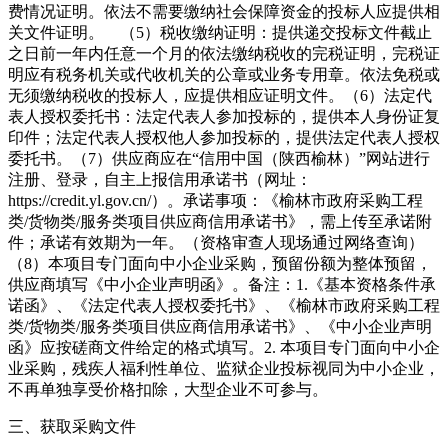
费情况证明。依法不需要缴纳社会保障资金的投标人应提供相
关文件证明。 （5）税收缴纳证明：提供递交投标文件截止
之日前一年内任意一个月的依法缴纳税收的完税证明，完税证
明应有税务机关或代收机关的公章或业务专用章。依法免税或
无须缴纳税收的投标人，应提供相应证明文件。（6）法定代
表人授权委托书：法定代表人参加投标的，提供本人身份证复
印件；法定代表人授权他人参加投标的，提供法定代表人授权
委托书。（7）供应商应在“信用中国（陕西榆林）”网站进行
注册、登录，自主上报信用承诺书（网址：
https://credit.yl.gov.cn/）。承诺事项：《榆林市政府采购工程
类/货物类/服务类项目供应商信用承诺书》，需上传至承诺附
件；承诺有效期为一年。（资格审查人现场通过网络查询）
（8）本项目专门面向中小企业采购，预留份额为整体预留，
供应商填写《中小企业声明函》。备注：1.《基本资格条件承
诺函》、《法定代表人授权委托书》、《榆林市政府采购工程
类/货物类/服务类项目供应商信用承诺书》、《中小企业声明
函》应按磋商文件给定的格式填写。2. 本项目专门面向中小企
业采购，残疾人福利性单位、监狱企业投标视同为中小企业，
不再单独享受价格扣除，大型企业不可参与。
三、获取采购文件