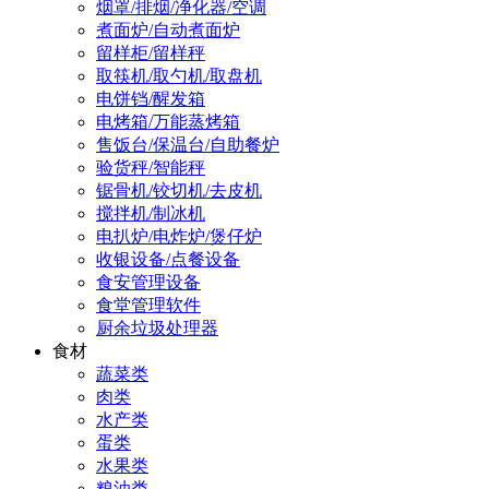
烟罩/排烟/净化器/空调
煮面炉/自动煮面炉
留样柜/留样秤
取筷机/取勺机/取盘机
电饼铛/醒发箱
电烤箱/万能蒸烤箱
售饭台/保温台/自助餐炉
验货秤/智能秤
锯骨机/铰切机/去皮机
搅拌机/制冰机
电扒炉/电炸炉/煲仔炉
收银设备/点餐设备
食安管理设备
食堂管理软件
厨余垃圾处理器
食材
蔬菜类
肉类
水产类
蛋类
水果类
粮油类