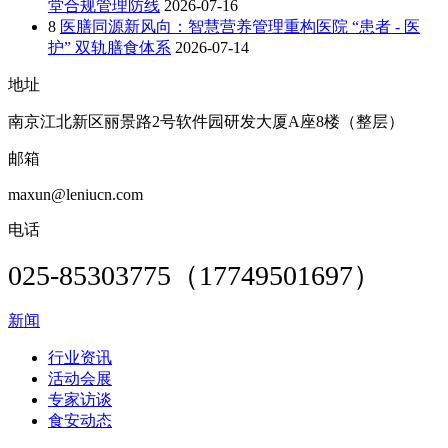
堂合规管理防线
2026-07-16
8
医膳同源新风向：智慧营养管理重构医院 “患者 - 医
护” 双轨膳食体系
2026-07-14
地址
南京江北新区丽景路2号软件园研发大厦A座8楼（整层）
邮箱
maxun@leniucn.com
电话
025-85303775（17749501697）
新闻
行业资讯
活动会展
专家访谈
食安动态