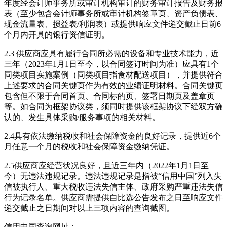
年度经会计师事务所或审计机构审计的财务审计报告及财务报
表（至少包含会计师事务所或审计机构签章页、资产负债表、
现金流量表、损益表/利润表）或提供响应文件递交截止日前6
个月内开具的银行资信证明。
2.3 供应商应具有履行合同所必需的设备和专业技术能力，近
三年（2023年1月1日至今，以合同签订时间为准）应具有1个
同类项目实施案例（同类项目指食材配送项目），并提供符合
上述要求的合同关键页作为有效的业绩证明材料。合同关键页
包含但不限于合同首页、合同标的页、签署日期页及盖章页
等。如合同为框架协议类，须同时提供该框架协议下经双方确
认的、发生具体采购/服务事项的相关材料。
2.4具有依法缴纳税收和社会保障资金的良好记录，提供近6个
月任意一个月的税收和社会保障资金缴纳凭证。
2.5供应商应经营状况良好，且近三年内（2022年1月1日至
今）无违法违规记录。违法违规记录是指被“信用中国”列入失
信被执行人、重大税收违法失信主体、政府采购严重违法失信
行为记录名单。供应商需提供自比选公告发布之日至响应文件
递交截止之日期间对以上三项内容的查询截图。
信用中国查询网址：