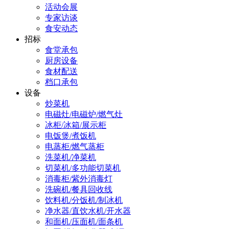
活动会展
专家访谈
食安动态
招标
食堂承包
厨房设备
食材配送
档口承包
设备
炒菜机
电磁灶/电磁炉/燃气灶
冰柜/冰箱/展示柜
电饭煲/煮饭机
电蒸柜/燃气蒸柜
洗菜机/净菜机
切菜机/多功能切菜机
消毒柜/紫外消毒灯
洗碗机/餐具回收线
饮料机/分饭机/制冰机
净水器/直饮水机/开水器
和面机/压面机/面条机