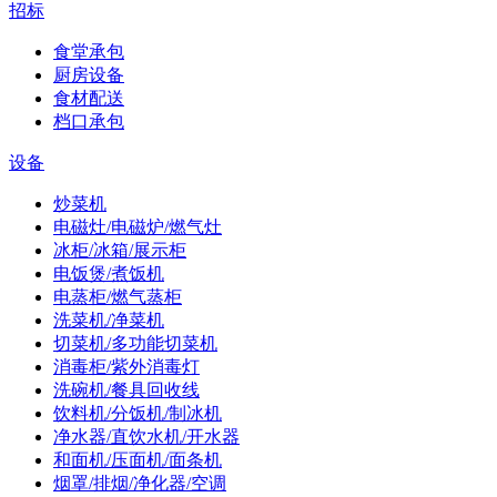
招标
食堂承包
厨房设备
食材配送
档口承包
设备
炒菜机
电磁灶/电磁炉/燃气灶
冰柜/冰箱/展示柜
电饭煲/煮饭机
电蒸柜/燃气蒸柜
洗菜机/净菜机
切菜机/多功能切菜机
消毒柜/紫外消毒灯
洗碗机/餐具回收线
饮料机/分饭机/制冰机
净水器/直饮水机/开水器
和面机/压面机/面条机
烟罩/排烟/净化器/空调