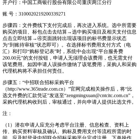
开户行：中国工商银行股份有限公司重庆两江分行
账 号：3100020219200339271
步骤四：文件费线下支付完成后，再次进入系统。选中所需要
购买的项目、标包点击去结算→选中购买项目及相关支付信息
点击立即结算→④页面跳转出现该项目的标书费显示状态
为“到账待审核”状态即可）。在选择标书费用支付方式（电
汇）和打印“购标登记表”时，系统中会出现“平台服务费
200.00元”的支付按钮，申请人无须理会该费用，也无需支付
该笔费用。如因申请人误操作缴纳了该笔费用，采购人和采购
代理机构将不承担任何责任。
步骤五：“中招联合招标采购平台
（http://www.365trade.com.cn）”官网完成相关操作后，将“比
选文件费的汇款凭证”发送至“zengmingxuan@cntcitc.com.cn”，
采购代理机构收到后，审核通过，并向申请人提供比选文件。
注：
（1）潜在申请人应充分考虑平台注册、信息检查、资料上
传、购买资料审核及确认、购标及费用支付等流程所需的时
间，应及时登录中招联合招标采购平台完成注册、下单操作，