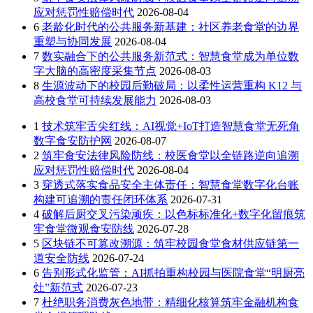
应对惩罚性赔偿时代
2026-08-04
6
老龄化时代的公共服务新基建：社区养老食堂的边界
重塑与协同发展
2026-08-04
7
数实融合下的公共服务新范式：智慧食堂成为单位数
字大脑的高密度采集节点
2026-08-03
8
生源波动下的校园后勤破局：以柔性运营重构 K12 与
高校食堂可持续发展能力
2026-08-03
1
技术筑牢舌尖红线：AI视觉+IoT打造智慧食堂无死角
数字食安防护网
2026-08-07
2
筑牢食安法律风险防线：校医食堂以全链路逆向追溯
应对惩罚性赔偿时代
2026-08-04
3
穿透式落实食品安全主体责任：智慧食堂数字化台账
构建可追溯的责任闭环体系
2026-07-31
4
破解后厨交叉污染顽疾：以色标标准化+数字化留痕筑
牢食堂微观食安防线
2026-07-28
5
区块链不可篡改溯源：筑牢校园食堂食材供应链第一
道安全防线
2026-07-24
6
告别形式化监管：AI抓拍重构校园与医院食堂“明厨亮
灶”新范式
2026-07-23
7
杜绝职务消费灰色地带：精细化核算筑牢金融机构食