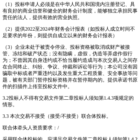
（1）投标申请人必须是在中华人民共和国境内注册登记、具
有良好的商业信誉和健全的财务会计制度，能够独立承担民事
责任的法人，提供有效的营业执照。
（2）提供2022至2024年财务会计报表（如投标人成立时间不
足要求的年份，则提供自成立以来的财务会计报表）
（3）企业未处于被责令停业、投标资格被取消或财产被接
管、冻结和破产状态；没有隐瞒，虚假，伪造等弄虚作假行
为；不曾因其自身违约或不恰当履约造成与本次交易人之间存
在合同终止、纠纷、争议、仲裁和诉讼等行为；本公司没有因
骗取中标或者严重违约以及发生重大工程质量、安全事故等问
题，被有关部门暂停投标资格并在暂停期内的。提供承诺书原
件的扫描件上传至投标文件中。
3.2投标人不得有交易文件第二章投标人须知第1.4.3项规定的
情形。
3.3 本次交易不接受（接受/不接受）联合体投标。
联合体牵头人资质要求：/
采用联合体投标的，应满足交易文件第二章投标人须知第1.4.2