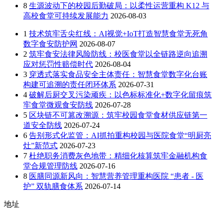
8
生源波动下的校园后勤破局：以柔性运营重构 K12 与
高校食堂可持续发展能力
2026-08-03
1
技术筑牢舌尖红线：AI视觉+IoT打造智慧食堂无死角
数字食安防护网
2026-08-07
2
筑牢食安法律风险防线：校医食堂以全链路逆向追溯
应对惩罚性赔偿时代
2026-08-04
3
穿透式落实食品安全主体责任：智慧食堂数字化台账
构建可追溯的责任闭环体系
2026-07-31
4
破解后厨交叉污染顽疾：以色标标准化+数字化留痕筑
牢食堂微观食安防线
2026-07-28
5
区块链不可篡改溯源：筑牢校园食堂食材供应链第一
道安全防线
2026-07-24
6
告别形式化监管：AI抓拍重构校园与医院食堂“明厨亮
灶”新范式
2026-07-23
7
杜绝职务消费灰色地带：精细化核算筑牢金融机构食
堂合规管理防线
2026-07-16
8
医膳同源新风向：智慧营养管理重构医院 “患者 - 医
护” 双轨膳食体系
2026-07-14
地址