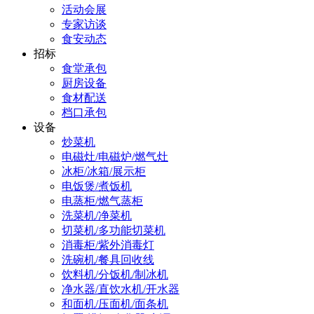
活动会展
专家访谈
食安动态
招标
食堂承包
厨房设备
食材配送
档口承包
设备
炒菜机
电磁灶/电磁炉/燃气灶
冰柜/冰箱/展示柜
电饭煲/煮饭机
电蒸柜/燃气蒸柜
洗菜机/净菜机
切菜机/多功能切菜机
消毒柜/紫外消毒灯
洗碗机/餐具回收线
饮料机/分饭机/制冰机
净水器/直饮水机/开水器
和面机/压面机/面条机