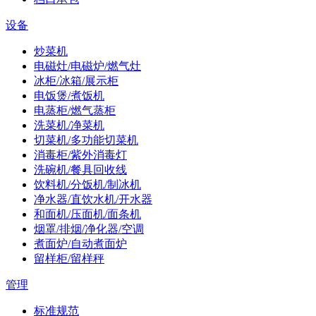
设备
炒菜机
电磁灶/电磁炉/燃气灶
冰柜/冰箱/展示柜
电饭煲/煮饭机
电蒸柜/燃气蒸柜
洗菜机/净菜机
切菜机/多功能切菜机
消毒柜/紫外消毒灯
洗碗机/餐具回收线
饮料机/分饭机/制冰机
净水器/直饮水机/开水器
和面机/压面机/面条机
烟罩/排烟/净化器/空调
煮面炉/自动煮面炉
留样柜/留样秤
管理
标准规范