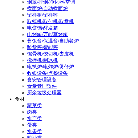
烟罩/排烟/净化器/空调
煮面炉/自动煮面炉
留样柜/留样秤
取筷机/取勺机/取盘机
电饼铛/醒发箱
电烤箱/万能蒸烤箱
售饭台/保温台/自助餐炉
验货秤/智能秤
锯骨机/铰切机/去皮机
搅拌机/制冰机
电扒炉/电炸炉/煲仔炉
收银设备/点餐设备
食安管理设备
食堂管理软件
厨余垃圾处理器
食材
蔬菜类
肉类
水产类
蛋类
水果类
粮油类