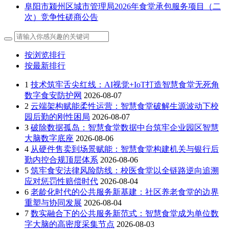
阜阳市颍州区城市管理局2026年食堂承包服务项目（二
次）竞争性磋商公告
按浏览排行
按最新排行
1
技术筑牢舌尖红线：AI视觉+IoT打造智慧食堂无死角
数字食安防护网
2026-08-07
2
云端架构赋能柔性运营：智慧食堂破解生源波动下校
园后勤的刚性困局
2026-08-07
3
破除数据孤岛：智慧食堂数据中台筑牢企业园区智慧
大脑数字底座
2026-08-06
4
从硬件售卖到场景赋能：智慧食堂构建机关与银行后
勤内控合规顶层体系
2026-08-06
5
筑牢食安法律风险防线：校医食堂以全链路逆向追溯
应对惩罚性赔偿时代
2026-08-04
6
老龄化时代的公共服务新基建：社区养老食堂的边界
重塑与协同发展
2026-08-04
7
数实融合下的公共服务新范式：智慧食堂成为单位数
字大脑的高密度采集节点
2026-08-03