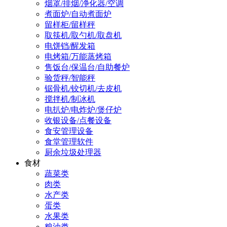
烟罩/排烟/净化器/空调
煮面炉/自动煮面炉
留样柜/留样秤
取筷机/取勺机/取盘机
电饼铛/醒发箱
电烤箱/万能蒸烤箱
售饭台/保温台/自助餐炉
验货秤/智能秤
锯骨机/铰切机/去皮机
搅拌机/制冰机
电扒炉/电炸炉/煲仔炉
收银设备/点餐设备
食安管理设备
食堂管理软件
厨余垃圾处理器
食材
蔬菜类
肉类
水产类
蛋类
水果类
粮油类