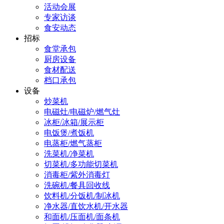
活动会展
专家访谈
食安动态
招标
食堂承包
厨房设备
食材配送
档口承包
设备
炒菜机
电磁灶/电磁炉/燃气灶
冰柜/冰箱/展示柜
电饭煲/煮饭机
电蒸柜/燃气蒸柜
洗菜机/净菜机
切菜机/多功能切菜机
消毒柜/紫外消毒灯
洗碗机/餐具回收线
饮料机/分饭机/制冰机
净水器/直饮水机/开水器
和面机/压面机/面条机