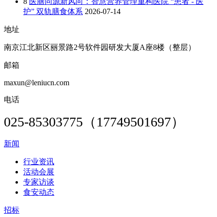
8
医膳同源新风向：智慧营养管理重构医院 “患者 - 医
护” 双轨膳食体系
2026-07-14
地址
南京江北新区丽景路2号软件园研发大厦A座8楼（整层）
邮箱
maxun@leniucn.com
电话
025-85303775（17749501697）
新闻
行业资讯
活动会展
专家访谈
食安动态
招标