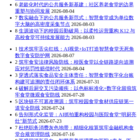
6
老龄化时代的公共服务新基建：社区养老食堂的边界
重塑与协同发展
2026-08-04
7
数实融合下的公共服务新范式：智慧食堂成为单位数
字大脑的高密度采集节点
2026-08-03
8
生源波动下的校园后勤破局：以柔性运营重构 K12 与
高校食堂可持续发展能力
2026-08-03
1
技术筑牢舌尖红线：AI视觉+IoT打造智慧食堂无死角
数字食安防护网
2026-08-07
2
筑牢食安法律风险防线：校医食堂以全链路逆向追溯
应对惩罚性赔偿时代
2026-08-04
3
穿透式落实食品安全主体责任：智慧食堂数字化台账
构建可追溯的责任闭环体系
2026-07-31
4
破解后厨交叉污染顽疾：以色标标准化+数字化留痕筑
牢食堂微观食安防线
2026-07-28
5
区块链不可篡改溯源：筑牢校园食堂食材供应链第一
道安全防线
2026-07-24
6
告别形式化监管：AI抓拍重构校园与医院食堂“明厨亮
灶”新范式
2026-07-23
7
杜绝职务消费灰色地带：精细化核算筑牢金融机构食
堂合规管理防线
2026-07-16