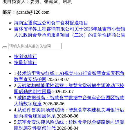
项目负责人：姜勇、张露露、唐琪
邮箱：gcsnzb@126.com
海南宝通实业公司食堂食材配送项目
吉林省华昇工程咨询有限公司关于2026年延吉市小营镇
人民政府食堂承包服务项目（二次）的竞争性磋商公告
按浏览排行
按最新排行
1
技术筑牢舌尖红线：AI视觉+IoT打造智慧食堂无死角
数字食安防护网
2026-08-07
2
云端架构赋能柔性运营：智慧食堂破解生源波动下校
园后勤的刚性困局
2026-08-07
3
破除数据孤岛：智慧食堂数据中台筑牢企业园区智慧
大脑数字底座
2026-08-06
4
从硬件售卖到场景赋能：智慧食堂构建机关与银行后
勤内控合规顶层体系
2026-08-06
5
筑牢食安法律风险防线：校医食堂以全链路逆向追溯
应对惩罚性赔偿时代
2026-08-04