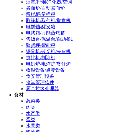
烟罩/排烟/净化器/空调
煮面炉/自动煮面炉
留样柜/留样秤
取筷机/取勺机/取盘机
电饼铛/醒发箱
电烤箱/万能蒸烤箱
售饭台/保温台/自助餐炉
验货秤/智能秤
锯骨机/铰切机/去皮机
搅拌机/制冰机
电扒炉/电炸炉/煲仔炉
收银设备/点餐设备
食安管理设备
食堂管理软件
厨余垃圾处理器
食材
蔬菜类
肉类
水产类
蛋类
水果类
粮油类