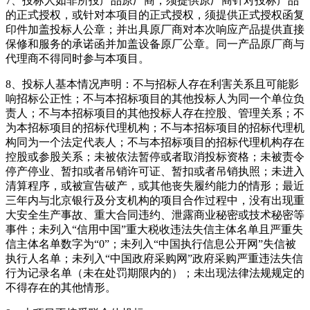
7、投标人如非所投产品原厂商，须提供原厂商针对投标产品
的正式授权，或针对本项目的正式授权，须提供正式授权函复
印件加盖投标人公章；并出具原厂商对本次响应产品提供直接
保修和服务的承诺函并加盖设备原厂公章。同一产品原厂商与
代理商不得同时参与本项目。
8、投标人基本情况声明：不与招标人存在利害关系且可能影
响招标公正性；不与本招标项目的其他投标人为同一个单位负
责人；不与本招标项目的其他投标人存在控股、管理关系；不
为本招标项目的招标代理机构；不与本招标项目的招标代理机
构同为一个法定代表人；不与本招标项目的招标代理机构存在
控股或参股关系；未被依法暂停或者取消投标资格；未被责令
停产停业、暂扣或者吊销许可证、暂扣或者吊销执照；未进入
清算程序，或被宣告破产，或其他丧失履约能力的情形；最近
三年内与北京银行及分支机构的项目合作过程中，没有出现重
大安全生产事故、重大合同违约、泄露商业秘密或技术秘密等
事件；未列入“信用中国”重大税收违法失信主体名单且严重失
信主体名单数字为“0”；未列入“中国执行信息公开网”失信被
执行人名单；未列入“中国政府采购网”政府采购严重违法失信
行为记录名单（未在处罚期限内的）；未出现法律法规规定的
不得存在的其他情形。