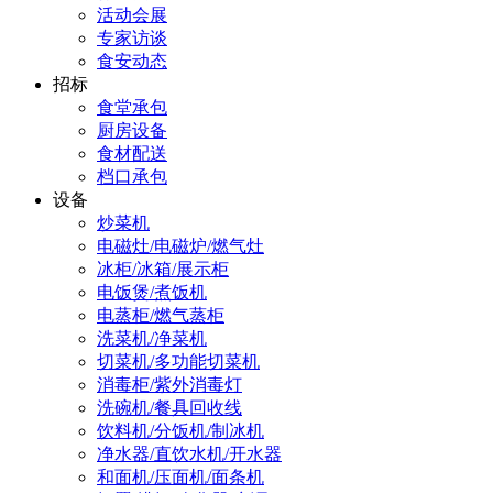
活动会展
专家访谈
食安动态
招标
食堂承包
厨房设备
食材配送
档口承包
设备
炒菜机
电磁灶/电磁炉/燃气灶
冰柜/冰箱/展示柜
电饭煲/煮饭机
电蒸柜/燃气蒸柜
洗菜机/净菜机
切菜机/多功能切菜机
消毒柜/紫外消毒灯
洗碗机/餐具回收线
饮料机/分饭机/制冰机
净水器/直饮水机/开水器
和面机/压面机/面条机