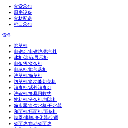
食堂承包
厨房设备
食材配送
档口承包
设备
炒菜机
电磁灶/电磁炉/燃气灶
冰柜/冰箱/展示柜
电饭煲/煮饭机
电蒸柜/燃气蒸柜
洗菜机/净菜机
切菜机/多功能切菜机
消毒柜/紫外消毒灯
洗碗机/餐具回收线
饮料机/分饭机/制冰机
净水器/直饮水机/开水器
和面机/压面机/面条机
烟罩/排烟/净化器/空调
煮面炉/自动煮面炉