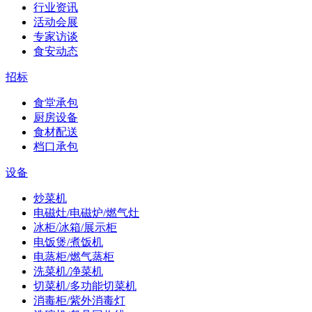
行业资讯
活动会展
专家访谈
食安动态
招标
食堂承包
厨房设备
食材配送
档口承包
设备
炒菜机
电磁灶/电磁炉/燃气灶
冰柜/冰箱/展示柜
电饭煲/煮饭机
电蒸柜/燃气蒸柜
洗菜机/净菜机
切菜机/多功能切菜机
消毒柜/紫外消毒灯