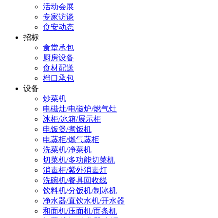
活动会展
专家访谈
食安动态
招标
食堂承包
厨房设备
食材配送
档口承包
设备
炒菜机
电磁灶/电磁炉/燃气灶
冰柜/冰箱/展示柜
电饭煲/煮饭机
电蒸柜/燃气蒸柜
洗菜机/净菜机
切菜机/多功能切菜机
消毒柜/紫外消毒灯
洗碗机/餐具回收线
饮料机/分饭机/制冰机
净水器/直饮水机/开水器
和面机/压面机/面条机