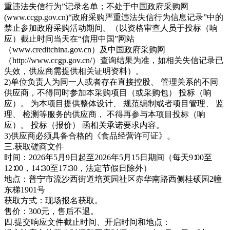
重违法失信行为”记录名单；不处于中国政府采购网
(www.ccgp.gov.cn)“政府采购严重违法失信行为信息记录”中的
禁止参加政府采购活动期间。（以资格审查人员于投标（响
应）截止时间当天在“信用中国”网站
（www.creditchina.gov.cn）及中国政府采购网
（http://www.ccgp.gov.cn/）查询结果为准，如相关失信记录已
失效，供应商需提供相关证明资料）。
2)单位负责人为同一人或者存在直接控股、 管理关系的不同
供应商，不得同时参加本采购项目（或采购包） 投标（响
应）。 为本项目提供整体设计、 规范编制或者项目管理、 监
理、 检测等服务的供应商， 不得再参与本项目投标（响
应）。 投标（报价） 函相关承诺要求内容。
3)供应商必须具备合格的《食品经营许可证》。
三.获取磋商文件
时间：2026年5月9日起至2026年5月15日期间（每天9∶00至
12∶00，14∶30至17∶30，法定节假日除外）
地点：普宁市流沙西街道培英园社区赤华南路西侧桂硕园2幢
东梯1901号
获取方式：现场报名获取。
售价：300元，售后不退。
四.提交响应文件截止时间、开启时间和地点：