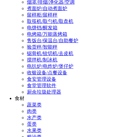
烟罩/排烟/净化器/空调
煮面炉/自动煮面炉
留样柜/留样秤
取筷机/取勺机/取盘机
电饼铛/醒发箱
电烤箱/万能蒸烤箱
售饭台/保温台/自助餐炉
验货秤/智能秤
锯骨机/铰切机/去皮机
搅拌机/制冰机
电扒炉/电炸炉/煲仔炉
收银设备/点餐设备
食安管理设备
食堂管理软件
厨余垃圾处理器
食材
蔬菜类
肉类
水产类
蛋类
水果类
粮油类