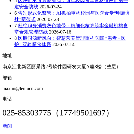
5
区块链不可篡改溯源：筑牢校园食堂食材供应链第一
道安全防线
2026-07-24
6
告别形式化监管：AI抓拍重构校园与医院食堂“明厨亮
灶”新范式
2026-07-23
7
杜绝职务消费灰色地带：精细化核算筑牢金融机构食
堂合规管理防线
2026-07-16
8
医膳同源新风向：智慧营养管理重构医院 “患者 - 医
护” 双轨膳食体系
2026-07-14
地址
南京江北新区丽景路2号软件园研发大厦A座8楼（整层）
邮箱
maxun@leniucn.com
电话
025-85303775（17749501697）
新闻