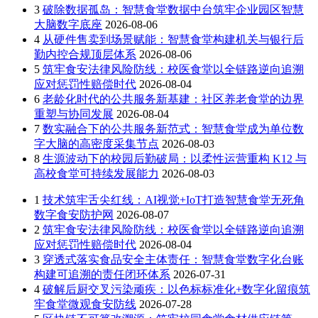
3
破除数据孤岛：智慧食堂数据中台筑牢企业园区智慧
大脑数字底座
2026-08-06
4
从硬件售卖到场景赋能：智慧食堂构建机关与银行后
勤内控合规顶层体系
2026-08-06
5
筑牢食安法律风险防线：校医食堂以全链路逆向追溯
应对惩罚性赔偿时代
2026-08-04
6
老龄化时代的公共服务新基建：社区养老食堂的边界
重塑与协同发展
2026-08-04
7
数实融合下的公共服务新范式：智慧食堂成为单位数
字大脑的高密度采集节点
2026-08-03
8
生源波动下的校园后勤破局：以柔性运营重构 K12 与
高校食堂可持续发展能力
2026-08-03
1
技术筑牢舌尖红线：AI视觉+IoT打造智慧食堂无死角
数字食安防护网
2026-08-07
2
筑牢食安法律风险防线：校医食堂以全链路逆向追溯
应对惩罚性赔偿时代
2026-08-04
3
穿透式落实食品安全主体责任：智慧食堂数字化台账
构建可追溯的责任闭环体系
2026-07-31
4
破解后厨交叉污染顽疾：以色标标准化+数字化留痕筑
牢食堂微观食安防线
2026-07-28