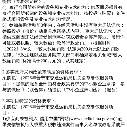
提供《资格承诺函》。
4）履行合同所必需的设备和专业技术能力：供应商必须具有
履行合同所必需的设备和专业技术能力。按投标（响应）文件
格式填报设备及专业技术能力情况。
5）参加采购活动前3年内，在经营活动中没有重大违法记录：
参照投标（报价）函相关承诺格式内容。 重大违法记录，是
指供应商因违法经营受到刑事处罚或者责令停产停业、吊销许
可证或者执照、较大数额罚款等行政处罚。（根据财库
〔2022〕3号文，“较大数额罚款”认定为200万元以上的罚款，
法律、行政法规以及国务院有关部门明确规定相关领域“较大
数额罚款”标准高于200万元的，从其规定）
2.落实政府采购政策需满足的资格要求：
采购包1（2026年普宁市交通运输局机关食堂餐饮服务项
目）：提供的服务全部由符合政策要求的中小微企业承接，参
与的供应商（联合体）须提供《中小企业声明函》（服务）
3.本项目特定的资格要求：
采购包1（2026年普宁市交通运输局机关食堂餐饮服务项
目）：
1)供应商未被列入“信用中国”网站(www.creditchina.gov.cn)“记
录失信被执行人或重大税收违法案件当事人名单或政府采购严