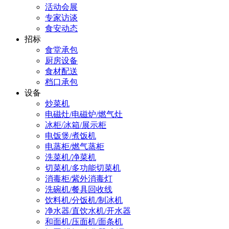
活动会展
专家访谈
食安动态
招标
食堂承包
厨房设备
食材配送
档口承包
设备
炒菜机
电磁灶/电磁炉/燃气灶
冰柜/冰箱/展示柜
电饭煲/煮饭机
电蒸柜/燃气蒸柜
洗菜机/净菜机
切菜机/多功能切菜机
消毒柜/紫外消毒灯
洗碗机/餐具回收线
饮料机/分饭机/制冰机
净水器/直饮水机/开水器
和面机/压面机/面条机