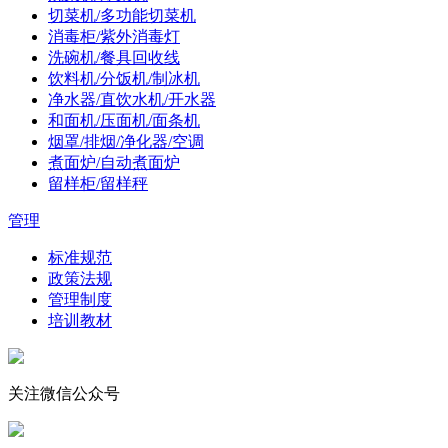
切菜机/多功能切菜机
消毒柜/紫外消毒灯
洗碗机/餐具回收线
饮料机/分饭机/制冰机
净水器/直饮水机/开水器
和面机/压面机/面条机
烟罩/排烟/净化器/空调
煮面炉/自动煮面炉
留样柜/留样秤
管理
标准规范
政策法规
管理制度
培训教材
关注微信公众号