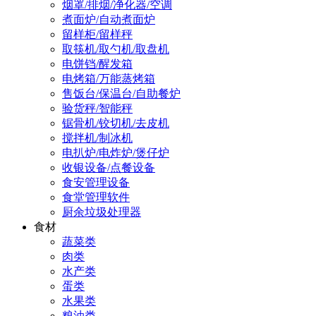
烟罩/排烟/净化器/空调
煮面炉/自动煮面炉
留样柜/留样秤
取筷机/取勺机/取盘机
电饼铛/醒发箱
电烤箱/万能蒸烤箱
售饭台/保温台/自助餐炉
验货秤/智能秤
锯骨机/铰切机/去皮机
搅拌机/制冰机
电扒炉/电炸炉/煲仔炉
收银设备/点餐设备
食安管理设备
食堂管理软件
厨余垃圾处理器
食材
蔬菜类
肉类
水产类
蛋类
水果类
粮油类