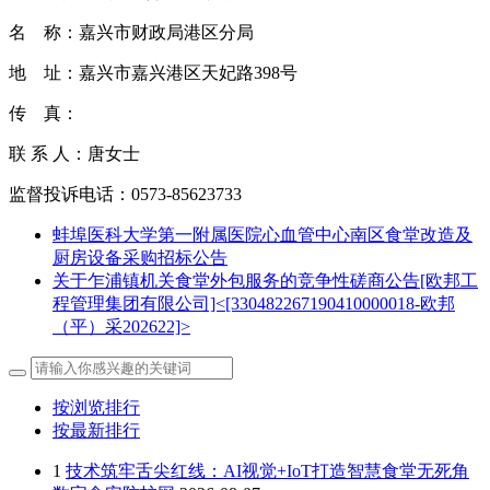
名 称：嘉兴市财政局港区分局
地 址：嘉兴市嘉兴港区天妃路398号
传 真：
联 系 人：唐女士
监督投诉电话：0573-85623733
蚌埠医科大学第一附属医院心血管中心南区食堂改造及
厨房设备采购招标公告
关于乍浦镇机关食堂外包服务的竞争性磋商公告[欧邦工
程管理集团有限公司]<[330482267190410000018-欧邦
（平）采202622]>
按浏览排行
按最新排行
1
技术筑牢舌尖红线：AI视觉+IoT打造智慧食堂无死角