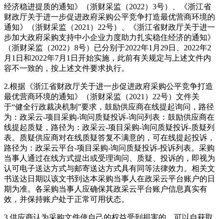
经济稳进提质的通知》（浙财采监（2022）3号）、《浙江省
财政厅关于进一步促进政府采购公平竞争打造最优营商环境的
通知》（浙财采监（2021）22号）、《浙江省财政厅关于进一
步加大政府采购支持中小企业力度助力扎实稳住经济的通知》
（浙财采监（2022）8号）已分别于2022年1月29日、2022年2
月1日和2022年7月1日开始实施，此前有关规定与上述文件内
容不一致的，按上述文件要求执行。
2.根据《浙江省财政厅关于进一步促进政府采购公平竞争打造
最优营商环境的通知》（浙财采监（2021）22号）文件关
于“健全行政裁决机制”要求，鼓励供应商在线提起询问，路径
为：政采云-项目采购-询问质疑投诉-询问列表：鼓励供应商在
线提起质疑，路径为：政采云-项目采购-询问质疑投诉-质疑列
表。质疑供应商对在线质疑答复不满意的，可在线提起投诉，
路径为：政采云平台-项目采购-询问质疑投诉-投诉列表。采购
当事人通过在线方式提出或受理询问、质疑、投诉的，即视为
认可电子送达方式与邮寄送达方式具有同等法律效力。相关文
书送达日期以该文书到达本采购当事人在政采云平台账户的日
期为准。各采购当事人应确保其政采云平台账户信息真实有
效，并保持账户处于正常可用状态。
3.供应商认为采购文件使自己的权益受到损害的，可以自获取