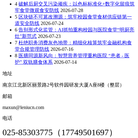
4
破解后厨交叉污染顽疾：以色标标准化+数字化留痕筑
牢食堂微观食安防线
2026-07-28
5
区块链不可篡改溯源：筑牢校园食堂食材供应链第一
道安全防线
2026-07-24
6
告别形式化监管：AI抓拍重构校园与医院食堂“明厨亮
灶”新范式
2026-07-23
7
杜绝职务消费灰色地带：精细化核算筑牢金融机构食
堂合规管理防线
2026-07-16
8
医膳同源新风向：智慧营养管理重构医院 “患者 - 医
护” 双轨膳食体系
2026-07-14
地址
南京江北新区丽景路2号软件园研发大厦A座8楼（整层）
邮箱
maxun@leniucn.com
电话
025-85303775（17749501697）