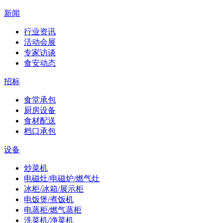
新闻
行业资讯
活动会展
专家访谈
食安动态
招标
食堂承包
厨房设备
食材配送
档口承包
设备
炒菜机
电磁灶/电磁炉/燃气灶
冰柜/冰箱/展示柜
电饭煲/煮饭机
电蒸柜/燃气蒸柜
洗菜机/净菜机