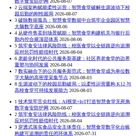
数字食安防护网
2026-08-07
2
云端架构赋能柔性运营：智慧食堂破解生源波动下校
园后勤的刚性困局
2026-08-07
3
破除数据孤岛：智慧食堂数据中台筑牢企业园区智慧
大脑数字底座
2026-08-06
4
从硬件售卖到场景赋能：智慧食堂构建机关与银行后
勤内控合规顶层体系
2026-08-06
5
筑牢食安法律风险防线：校医食堂以全链路逆向追溯
应对惩罚性赔偿时代
2026-08-04
6
老龄化时代的公共服务新基建：社区养老食堂的边界
重塑与协同发展
2026-08-04
7
数实融合下的公共服务新范式：智慧食堂成为单位数
字大脑的高密度采集节点
2026-08-03
8
生源波动下的校园后勤破局：以柔性运营重构 K12 与
高校食堂可持续发展能力
2026-08-03
1
技术筑牢舌尖红线：AI视觉+IoT打造智慧食堂无死角
数字食安防护网
2026-08-07
2
筑牢食安法律风险防线：校医食堂以全链路逆向追溯
应对惩罚性赔偿时代
2026-08-04
3
穿透式落实食品安全主体责任：智慧食堂数字化台账
构建可追溯的责任闭环体系
2026-07-31