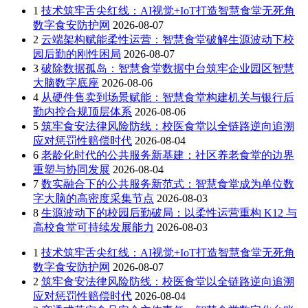
1
技术筑牢舌尖红线：AI视觉+IoT打造智慧食堂无死角
数字食安防护网
2026-08-07
2
云端架构赋能柔性运营：智慧食堂破解生源波动下校
园后勤的刚性困局
2026-08-07
3
破除数据孤岛：智慧食堂数据中台筑牢企业园区智慧
大脑数字底座
2026-08-06
4
从硬件售卖到场景赋能：智慧食堂构建机关与银行后
勤内控合规顶层体系
2026-08-06
5
筑牢食安法律风险防线：校医食堂以全链路逆向追溯
应对惩罚性赔偿时代
2026-08-04
6
老龄化时代的公共服务新基建：社区养老食堂的边界
重塑与协同发展
2026-08-04
7
数实融合下的公共服务新范式：智慧食堂成为单位数
字大脑的高密度采集节点
2026-08-03
8
生源波动下的校园后勤破局：以柔性运营重构 K12 与
高校食堂可持续发展能力
2026-08-03
1
技术筑牢舌尖红线：AI视觉+IoT打造智慧食堂无死角
数字食安防护网
2026-08-07
2
筑牢食安法律风险防线：校医食堂以全链路逆向追溯
应对惩罚性赔偿时代
2026-08-04