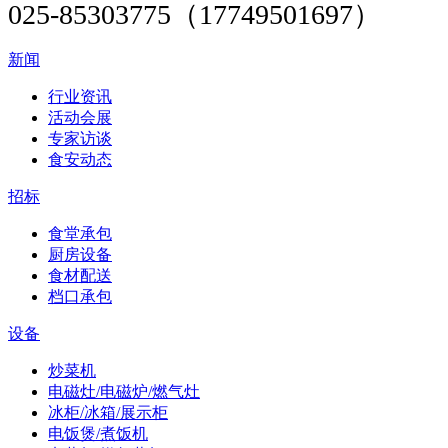
025-85303775（17749501697）
新闻
行业资讯
活动会展
专家访谈
食安动态
招标
食堂承包
厨房设备
食材配送
档口承包
设备
炒菜机
电磁灶/电磁炉/燃气灶
冰柜/冰箱/展示柜
电饭煲/煮饭机