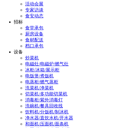
活动会展
专家访谈
食安动态
招标
食堂承包
厨房设备
食材配送
档口承包
设备
炒菜机
电磁灶/电磁炉/燃气灶
冰柜/冰箱/展示柜
电饭煲/煮饭机
电蒸柜/燃气蒸柜
洗菜机/净菜机
切菜机/多功能切菜机
消毒柜/紫外消毒灯
洗碗机/餐具回收线
饮料机/分饭机/制冰机
净水器/直饮水机/开水器
和面机/压面机/面条机