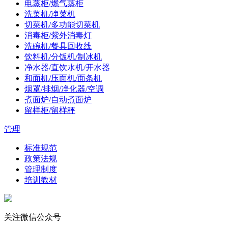
电蒸柜/燃气蒸柜
洗菜机/净菜机
切菜机/多功能切菜机
消毒柜/紫外消毒灯
洗碗机/餐具回收线
饮料机/分饭机/制冰机
净水器/直饮水机/开水器
和面机/压面机/面条机
烟罩/排烟/净化器/空调
煮面炉/自动煮面炉
留样柜/留样秤
管理
标准规范
政策法规
管理制度
培训教材
关注微信公众号