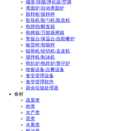
烟罩/排烟/净化器/空调
煮面炉/自动煮面炉
留样柜/留样秤
取筷机/取勺机/取盘机
电饼铛/醒发箱
电烤箱/万能蒸烤箱
售饭台/保温台/自助餐炉
验货秤/智能秤
锯骨机/铰切机/去皮机
搅拌机/制冰机
电扒炉/电炸炉/煲仔炉
收银设备/点餐设备
食安管理设备
食堂管理软件
厨余垃圾处理器
食材
蔬菜类
肉类
水产类
蛋类
水果类
粮油类