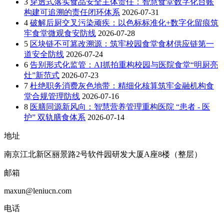
3
穿透式落实食品安全主体责任：智慧食堂数字化台账
构建可追溯的责任闭环体系
2026-07-31
4
破解后厨交叉污染顽疾：以色标标准化+数字化留痕筑
牢食堂微观食安防线
2026-07-28
5
区块链不可篡改溯源：筑牢校园食堂食材供应链第一
道安全防线
2026-07-24
6
告别形式化监管：AI抓拍重构校园与医院食堂“明厨亮
灶”新范式
2026-07-23
7
杜绝职务消费灰色地带：精细化核算筑牢金融机构食
堂合规管理防线
2026-07-16
8
医膳同源新风向：智慧营养管理重构医院 “患者 - 医
护” 双轨膳食体系
2026-07-14
地址
南京江北新区丽景路2号软件园研发大厦A座8楼（整层）
邮箱
maxun@leniucn.com
电话