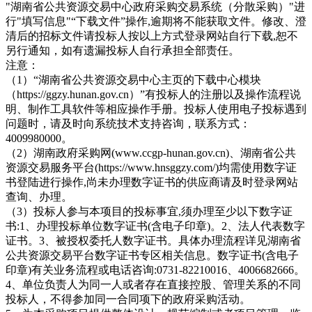
"湖南省公共资源交易中心政府采购交易系统（分散采购）"进
行"填写信息"“下载文件”操作,逾期将不能获取文件。修改、澄
清后的招标文件请投标人按以上方式登录网站自行下载,恕不
另行通知，如有遗漏投标人自行承担全部责任。
注意：
（1）“湖南省公共资源交易中心主页的下载中心模块
（https://ggzy.hunan.gov.cn）”有投标人的注册以及操作流程说
明、制作工具软件等相应操作手册。投标人使用电子投标遇到
问题时，请及时向系统技术支持咨询，联系方式：
4009980000。
（2）湖南政府采购网(www.ccgp-hunan.gov.cn)、湖南省公共
资源交易服务平台(https://www.hnsggzy.com/)均需使用数字证
书登陆进行操作,尚未办理数字证书的供应商请及时登录网站
查询、办理。
（3）投标人参与本项目的投标事宜,须办理至少以下数字证
书:1、办理投标单位数字证书(含电子印章)。2、法人代表数字
证书。3、被授权委托人数字证书。具体办理流程详见湖南省
公共资源交易平台数字证书专区相关信息。数字证书(含电子
印章)有关业务流程或电话咨询:0731-82210016、4006682666。
4、单位负责人为同一人或者存在直接控股、管理关系的不同
投标人，不得参加同一合同项下的政府采购活动。