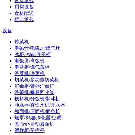
食堂承包
厨房设备
食材配送
档口承包
设备
炒菜机
电磁灶/电磁炉/燃气灶
冰柜/冰箱/展示柜
电饭煲/煮饭机
电蒸柜/燃气蒸柜
洗菜机/净菜机
切菜机/多功能切菜机
消毒柜/紫外消毒灯
洗碗机/餐具回收线
饮料机/分饭机/制冰机
净水器/直饮水机/开水器
和面机/压面机/面条机
烟罩/排烟/净化器/空调
煮面炉/自动煮面炉
留样柜/留样秤