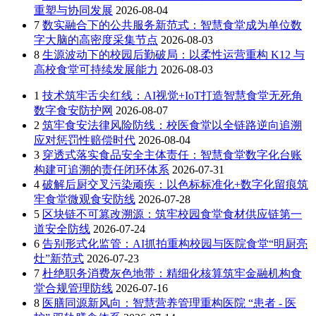
重塑与协同发展
2026-08-04
7
数实融合下的公共服务新范式：智慧食堂成为单位数
字大脑的高密度采集节点
2026-08-03
8
生源波动下的校园后勤破局：以柔性运营重构 K12 与
高校食堂可持续发展能力
2026-08-03
1
技术筑牢舌尖红线：AI视觉+IoT打造智慧食堂无死角
数字食安防护网
2026-08-07
2
筑牢食安法律风险防线：校医食堂以全链路逆向追溯
应对惩罚性赔偿时代
2026-08-04
3
穿透式落实食品安全主体责任：智慧食堂数字化台账
构建可追溯的责任闭环体系
2026-07-31
4
破解后厨交叉污染顽疾：以色标标准化+数字化留痕筑
牢食堂微观食安防线
2026-07-28
5
区块链不可篡改溯源：筑牢校园食堂食材供应链第一
道安全防线
2026-07-24
6
告别形式化监管：AI抓拍重构校园与医院食堂“明厨亮
灶”新范式
2026-07-23
7
杜绝职务消费灰色地带：精细化核算筑牢金融机构食
堂合规管理防线
2026-07-16
8
医膳同源新风向：智慧营养管理重构医院 “患者 - 医