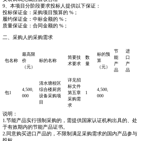
9、本项目分阶段要求投标人提供以下保证：
投标保证金：采购项目预算的 %；
履约保证金：中标金额的 %；
质量保证金：合同金额的 %；
二、采购人的采购需求
节
进
最高限
标的预
简要技
数
能
口
包名称
价
标的名称
算
术要求
量
产
产
（元）
（元）
品
品
详见招
清水塘校区
标文件
4,500,
综合楼厨房
4,500,
包1
第五章
1
000
设备采购项
000
采购需
目
求
说明：
1.节能产品实行强制采购的，需提供国家认证机构出具的、处
于有效期内的节能产品证书。
2.同意购买进口产品的，不限制满足采购需求的国内产品参与
投标。