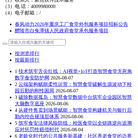
（3）电 话：4009980000
（4）电子邮箱：/
春风动力2026年重庆工厂食堂外包服务项目招标公告
醴陵市白兔潭镇人民政府食堂承包服务项目
按浏览排行
按最新排行
1
技术筑牢舌尖红线：AI视觉+IoT打造智慧食堂无死角
数字食安防护网
2026-08-07
2
云端架构赋能柔性运营：智慧食堂破解生源波动下校
园后勤的刚性困局
2026-08-07
3
破除数据孤岛：智慧食堂数据中台筑牢企业园区智慧
大脑数字底座
2026-08-06
4
从硬件售卖到场景赋能：智慧食堂构建机关与银行后
勤内控合规顶层体系
2026-08-06
5
筑牢食安法律风险防线：校医食堂以全链路逆向追溯
应对惩罚性赔偿时代
2026-08-04
6
老龄化时代的公共服务新基建：社区养老食堂的边界