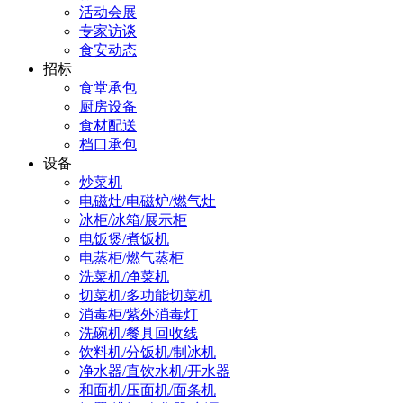
活动会展
专家访谈
食安动态
招标
食堂承包
厨房设备
食材配送
档口承包
设备
炒菜机
电磁灶/电磁炉/燃气灶
冰柜/冰箱/展示柜
电饭煲/煮饭机
电蒸柜/燃气蒸柜
洗菜机/净菜机
切菜机/多功能切菜机
消毒柜/紫外消毒灯
洗碗机/餐具回收线
饮料机/分饭机/制冰机
净水器/直饮水机/开水器
和面机/压面机/面条机