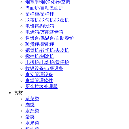
烟罩/排烟/净化器/空调
煮面炉/自动煮面炉
留样柜/留样秤
取筷机/取勺机/取盘机
电饼铛/醒发箱
电烤箱/万能蒸烤箱
售饭台/保温台/自助餐炉
验货秤/智能秤
锯骨机/铰切机/去皮机
搅拌机/制冰机
电扒炉/电炸炉/煲仔炉
收银设备/点餐设备
食安管理设备
食堂管理软件
厨余垃圾处理器
食材
蔬菜类
肉类
水产类
蛋类
水果类
粮油类