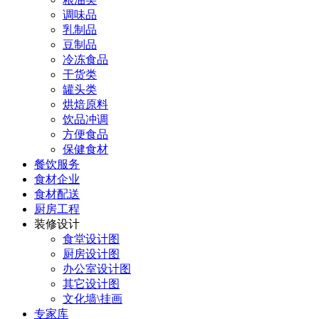
调味品
乳制品
豆制品
冷冻食品
干货类
罐头类
烘焙原料
饮品冲调
方便食品
保健食材
餐饮服务
食材企业
食材配送
厨房工程
装修设计
食堂设计图
厨房设计图
办公室设计图
其它设计图
文化墙\挂画
专家库