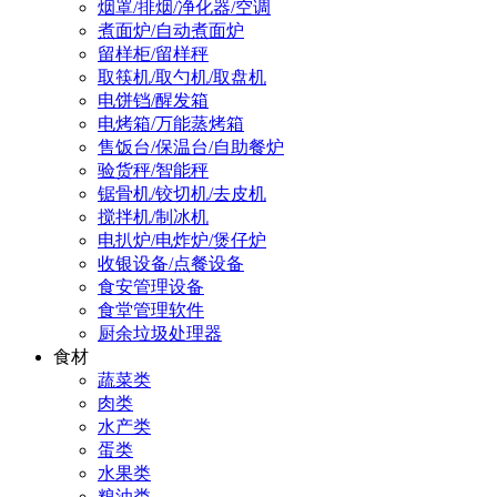
烟罩/排烟/净化器/空调
煮面炉/自动煮面炉
留样柜/留样秤
取筷机/取勺机/取盘机
电饼铛/醒发箱
电烤箱/万能蒸烤箱
售饭台/保温台/自助餐炉
验货秤/智能秤
锯骨机/铰切机/去皮机
搅拌机/制冰机
电扒炉/电炸炉/煲仔炉
收银设备/点餐设备
食安管理设备
食堂管理软件
厨余垃圾处理器
食材
蔬菜类
肉类
水产类
蛋类
水果类
粮油类