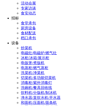
活动会展
专家访谈
食安动态
招标
食堂承包
厨房设备
食材配送
档口承包
设备
炒菜机
电磁灶/电磁炉/燃气灶
冰柜/冰箱/展示柜
电饭煲/煮饭机
电蒸柜/燃气蒸柜
洗菜机/净菜机
切菜机/多功能切菜机
消毒柜/紫外消毒灯
洗碗机/餐具回收线
饮料机/分饭机/制冰机
净水器/直饮水机/开水器
和面机/压面机/面条机