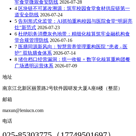
牢食堂微观食安防线
2026-07-28
4
区块链不可篡改溯源：筑牢校园食堂食材供应链第一
道安全防线
2026-07-24
5
告别形式化监管：AI抓拍重构校园与医院食堂“明厨亮
灶”新范式
2026-07-23
6
杜绝职务消费灰色地带：精细化核算筑牢金融机构食
堂合规管理防线
2026-07-16
7
医膳同源新风向：智慧营养管理重构医院 “患者 - 医
护” 双轨膳食体系
2026-07-14
8
堵住档口经营漏洞：统一收银 + 数字化核算重构团餐
广场透明运营体系
2026-07-09
地址
南京江北新区丽景路2号软件园研发大厦A座8楼（整层）
邮箱
maxun@leniucn.com
电话
025-85303775（17749501697）