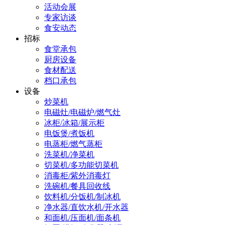
活动会展
专家访谈
食安动态
招标
食堂承包
厨房设备
食材配送
档口承包
设备
炒菜机
电磁灶/电磁炉/燃气灶
冰柜/冰箱/展示柜
电饭煲/煮饭机
电蒸柜/燃气蒸柜
洗菜机/净菜机
切菜机/多功能切菜机
消毒柜/紫外消毒灯
洗碗机/餐具回收线
饮料机/分饭机/制冰机
净水器/直饮水机/开水器
和面机/压面机/面条机