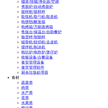
烟罩/排烟/净化器/空调
煮面炉/自动煮面炉
留样柜/留样秤
取筷机/取勺机/取盘机
电饼铛/醒发箱
电烤箱/万能蒸烤箱
售饭台/保温台/自助餐炉
验货秤/智能秤
锯骨机/铰切机/去皮机
搅拌机/制冰机
电扒炉/电炸炉/煲仔炉
收银设备/点餐设备
食安管理设备
食堂管理软件
厨余垃圾处理器
食材
蔬菜类
肉类
水产类
蛋类
水果类
粮油类