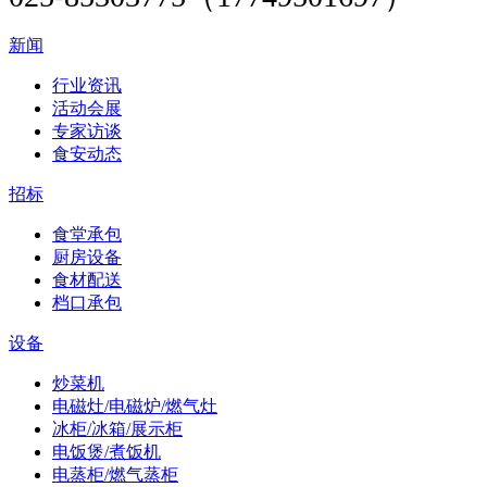
新闻
行业资讯
活动会展
专家访谈
食安动态
招标
食堂承包
厨房设备
食材配送
档口承包
设备
炒菜机
电磁灶/电磁炉/燃气灶
冰柜/冰箱/展示柜
电饭煲/煮饭机
电蒸柜/燃气蒸柜