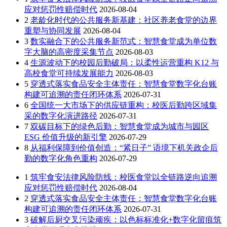
应对惩罚性赔偿时代
2026-08-04
2
老龄化时代的公共服务新基建：社区养老食堂的边界
重塑与协同发展
2026-08-04
3
数实融合下的公共服务新范式：智慧食堂成为单位数
字大脑的高密度采集节点
2026-08-03
4
生源波动下的校园后勤破局：以柔性运营重构 K12 与
高校食堂可持续发展能力
2026-08-03
5
穿透式落实食品安全主体责任：智慧食堂数字化台账
构建可追溯的责任闭环体系
2026-07-31
6
全国统一大市场下的供应链重构：校医后勤跨区域集
采的数字化演进路径
2026-07-31
7
双碳目标下的绿色后勤：智慧食堂成为城市与园区
ESG 价值升级的新引擎
2026-07-29
8
从福利保障到价值创造：“紧日子” 语境下机关政企后
勤的数字化角色重构
2026-07-29
1
筑牢食安法律风险防线：校医食堂以全链路逆向追溯
应对惩罚性赔偿时代
2026-08-04
2
穿透式落实食品安全主体责任：智慧食堂数字化台账
构建可追溯的责任闭环体系
2026-07-31
3
破解后厨交叉污染顽疾：以色标标准化+数字化留痕筑