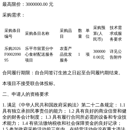
最高限价：3000000.00 元
采购需求：
采购预
技术需
采购条目
采购品
数
单
采购条目名称
算(人
求或服
编号
目
量
位
民币)
务要求
乐购2026
乐平市留置分中
农畜产
300000
详见公
F0002090
心食材配送服务
品批发
1
项
0.00元
告附件
95
项目
服务
合同履行期限：自合同签订生效之日起至合同履约期结束。
本项目不接受联合体投标。
二、申请人的资格要求
1. 满足《中华人民共和国政府采购法》第二十二条规定： 1.1
具有独立承担民事责任的能力； 1.2 具有良好的商业信誉和健
全的财务会计制度； 1.3 具有履行合同所必需的设备和专业技
术能力； 1.4 有依法缴纳税收和社会保障资金的良好记录；
1.5 参加政府采购活动前三年内，在经营活动中没有重大违法