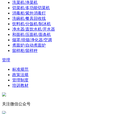
洗菜机/净菜机
切菜机/多功能切菜机
消毒柜/紫外消毒灯
洗碗机/餐具回收线
饮料机/分饭机/制冰机
净水器/直饮水机/开水器
和面机/压面机/面条机
烟罩/排烟/净化器/空调
煮面炉/自动煮面炉
留样柜/留样秤
管理
标准规范
政策法规
管理制度
培训教材
关注微信公众号