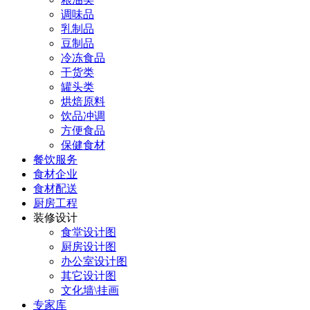
调味品
乳制品
豆制品
冷冻食品
干货类
罐头类
烘焙原料
饮品冲调
方便食品
保健食材
餐饮服务
食材企业
食材配送
厨房工程
装修设计
食堂设计图
厨房设计图
办公室设计图
其它设计图
文化墙\挂画
专家库