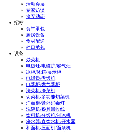
活动会展
专家访谈
食安动态
招标
食堂承包
厨房设备
食材配送
档口承包
设备
炒菜机
电磁灶/电磁炉/燃气灶
冰柜/冰箱/展示柜
电饭煲/煮饭机
电蒸柜/燃气蒸柜
洗菜机/净菜机
切菜机/多功能切菜机
消毒柜/紫外消毒灯
洗碗机/餐具回收线
饮料机/分饭机/制冰机
净水器/直饮水机/开水器
和面机/压面机/面条机