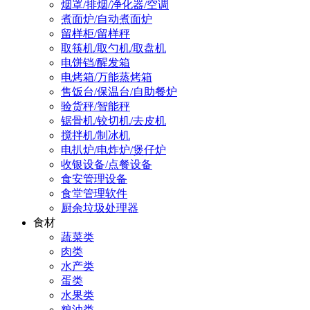
烟罩/排烟/净化器/空调
煮面炉/自动煮面炉
留样柜/留样秤
取筷机/取勺机/取盘机
电饼铛/醒发箱
电烤箱/万能蒸烤箱
售饭台/保温台/自助餐炉
验货秤/智能秤
锯骨机/铰切机/去皮机
搅拌机/制冰机
电扒炉/电炸炉/煲仔炉
收银设备/点餐设备
食安管理设备
食堂管理软件
厨余垃圾处理器
食材
蔬菜类
肉类
水产类
蛋类
水果类
粮油类