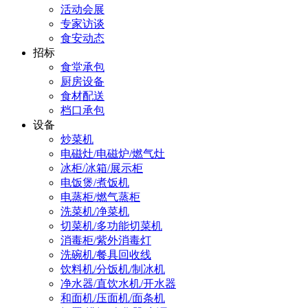
活动会展
专家访谈
食安动态
招标
食堂承包
厨房设备
食材配送
档口承包
设备
炒菜机
电磁灶/电磁炉/燃气灶
冰柜/冰箱/展示柜
电饭煲/煮饭机
电蒸柜/燃气蒸柜
洗菜机/净菜机
切菜机/多功能切菜机
消毒柜/紫外消毒灯
洗碗机/餐具回收线
饮料机/分饭机/制冰机
净水器/直饮水机/开水器
和面机/压面机/面条机