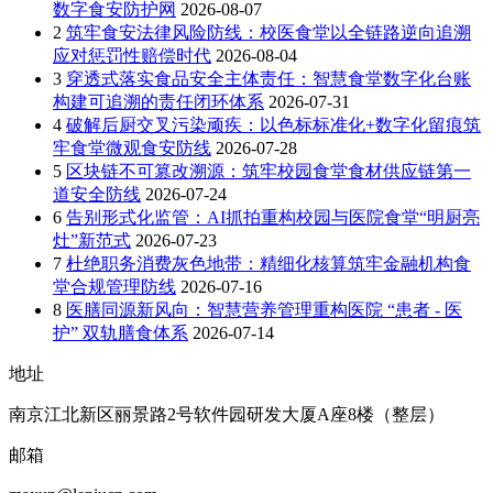
数字食安防护网
2026-08-07
2
筑牢食安法律风险防线：校医食堂以全链路逆向追溯
应对惩罚性赔偿时代
2026-08-04
3
穿透式落实食品安全主体责任：智慧食堂数字化台账
构建可追溯的责任闭环体系
2026-07-31
4
破解后厨交叉污染顽疾：以色标标准化+数字化留痕筑
牢食堂微观食安防线
2026-07-28
5
区块链不可篡改溯源：筑牢校园食堂食材供应链第一
道安全防线
2026-07-24
6
告别形式化监管：AI抓拍重构校园与医院食堂“明厨亮
灶”新范式
2026-07-23
7
杜绝职务消费灰色地带：精细化核算筑牢金融机构食
堂合规管理防线
2026-07-16
8
医膳同源新风向：智慧营养管理重构医院 “患者 - 医
护” 双轨膳食体系
2026-07-14
地址
南京江北新区丽景路2号软件园研发大厦A座8楼（整层）
邮箱