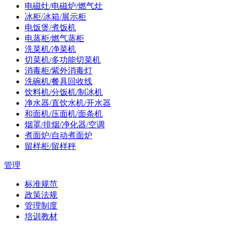
电磁灶/电磁炉/燃气灶
冰柜/冰箱/展示柜
电饭煲/煮饭机
电蒸柜/燃气蒸柜
洗菜机/净菜机
切菜机/多功能切菜机
消毒柜/紫外消毒灯
洗碗机/餐具回收线
饮料机/分饭机/制冰机
净水器/直饮水机/开水器
和面机/压面机/面条机
烟罩/排烟/净化器/空调
煮面炉/自动煮面炉
留样柜/留样秤
管理
标准规范
政策法规
管理制度
培训教材