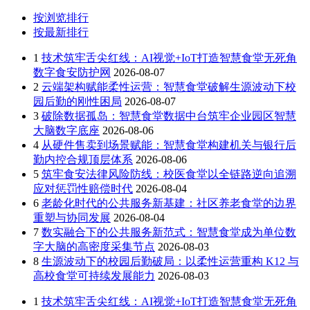
按浏览排行
按最新排行
1
技术筑牢舌尖红线：AI视觉+IoT打造智慧食堂无死角
数字食安防护网
2026-08-07
2
云端架构赋能柔性运营：智慧食堂破解生源波动下校
园后勤的刚性困局
2026-08-07
3
破除数据孤岛：智慧食堂数据中台筑牢企业园区智慧
大脑数字底座
2026-08-06
4
从硬件售卖到场景赋能：智慧食堂构建机关与银行后
勤内控合规顶层体系
2026-08-06
5
筑牢食安法律风险防线：校医食堂以全链路逆向追溯
应对惩罚性赔偿时代
2026-08-04
6
老龄化时代的公共服务新基建：社区养老食堂的边界
重塑与协同发展
2026-08-04
7
数实融合下的公共服务新范式：智慧食堂成为单位数
字大脑的高密度采集节点
2026-08-03
8
生源波动下的校园后勤破局：以柔性运营重构 K12 与
高校食堂可持续发展能力
2026-08-03
1
技术筑牢舌尖红线：AI视觉+IoT打造智慧食堂无死角