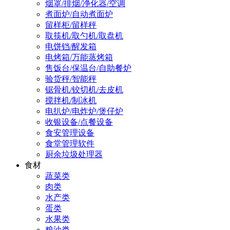
烟罩/排烟/净化器/空调
煮面炉/自动煮面炉
留样柜/留样秤
取筷机/取勺机/取盘机
电饼铛/醒发箱
电烤箱/万能蒸烤箱
售饭台/保温台/自助餐炉
验货秤/智能秤
锯骨机/铰切机/去皮机
搅拌机/制冰机
电扒炉/电炸炉/煲仔炉
收银设备/点餐设备
食安管理设备
食堂管理软件
厨余垃圾处理器
食材
蔬菜类
肉类
水产类
蛋类
水果类
粮油类