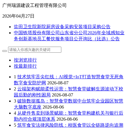
广州瑞源建设工程管理有限公司
2026年04月27日
盐田卫生院新院厨房设备采购安装项目采购公告
中国铁塔股份有限公司山东省分公司2026年全域感知业
务创新基地员工餐饮服务项目公开询比（比选）公告
按浏览排行
按最新排行
1
技术筑牢舌尖红线：AI视觉+IoT打造智慧食堂无死角
数字食安防护网
2026-08-07
2
云端架构赋能柔性运营：智慧食堂破解生源波动下校
园后勤的刚性困局
2026-08-07
3
破除数据孤岛：智慧食堂数据中台筑牢企业园区智慧
大脑数字底座
2026-08-06
4
从硬件售卖到场景赋能：智慧食堂构建机关与银行后
勤内控合规顶层体系
2026-08-06
5
筑牢食安法律风险防线：校医食堂以全链路逆向追溯