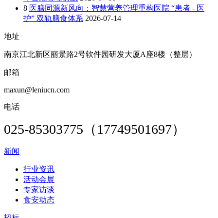
8
医膳同源新风向：智慧营养管理重构医院 “患者 - 医
护” 双轨膳食体系
2026-07-14
地址
南京江北新区丽景路2号软件园研发大厦A座8楼（整层）
邮箱
maxun@leniucn.com
电话
025-85303775（17749501697）
新闻
行业资讯
活动会展
专家访谈
食安动态
招标