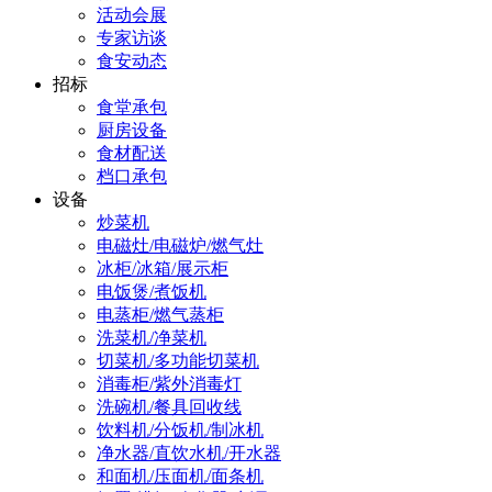
活动会展
专家访谈
食安动态
招标
食堂承包
厨房设备
食材配送
档口承包
设备
炒菜机
电磁灶/电磁炉/燃气灶
冰柜/冰箱/展示柜
电饭煲/煮饭机
电蒸柜/燃气蒸柜
洗菜机/净菜机
切菜机/多功能切菜机
消毒柜/紫外消毒灯
洗碗机/餐具回收线
饮料机/分饭机/制冰机
净水器/直饮水机/开水器
和面机/压面机/面条机