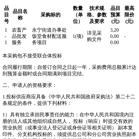
品
数量
技术规
品目
最高
品目名
目
采购标的
（单
格、参数
预算
限价
称
号
位）
及要求
(元)
(元)
1
农畜产
永宁街道办事处
3,20
详见采
-
品批发
饭堂食材配送服
1(项)
0,00
-
购文件
1
服务
务项目
0.00
本采购包不接受联合体投标
合同履行期限：自签订合同之日起一年，采购费用总额累计达
到预算金额时或合同期满则项目完结。
二、申请人的资格要求：
1.投标供应商应具备《中华人民共和国政府采购法》第二十二
条规定的条件，提供下列材料：
1）具有独立承担民事责任的能力：在中华人民共和国境内注
册的法人或其他组织或自然人， 投标（响应）时提交有效的
营业执照（或事业法人登记证或身份证等相关证明） 副本复
印件。分支机构投标的，须提供总公司和分公司营业执照副本