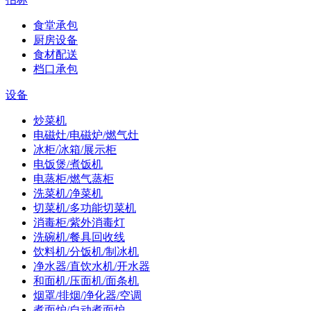
食堂承包
厨房设备
食材配送
档口承包
设备
炒菜机
电磁灶/电磁炉/燃气灶
冰柜/冰箱/展示柜
电饭煲/煮饭机
电蒸柜/燃气蒸柜
洗菜机/净菜机
切菜机/多功能切菜机
消毒柜/紫外消毒灯
洗碗机/餐具回收线
饮料机/分饭机/制冰机
净水器/直饮水机/开水器
和面机/压面机/面条机
烟罩/排烟/净化器/空调
煮面炉/自动煮面炉