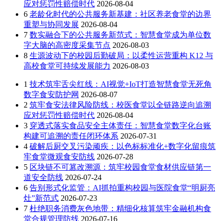
应对惩罚性赔偿时代
2026-08-04
6
老龄化时代的公共服务新基建：社区养老食堂的边界
重塑与协同发展
2026-08-04
7
数实融合下的公共服务新范式：智慧食堂成为单位数
字大脑的高密度采集节点
2026-08-03
8
生源波动下的校园后勤破局：以柔性运营重构 K12 与
高校食堂可持续发展能力
2026-08-03
1
技术筑牢舌尖红线：AI视觉+IoT打造智慧食堂无死角
数字食安防护网
2026-08-07
2
筑牢食安法律风险防线：校医食堂以全链路逆向追溯
应对惩罚性赔偿时代
2026-08-04
3
穿透式落实食品安全主体责任：智慧食堂数字化台账
构建可追溯的责任闭环体系
2026-07-31
4
破解后厨交叉污染顽疾：以色标标准化+数字化留痕筑
牢食堂微观食安防线
2026-07-28
5
区块链不可篡改溯源：筑牢校园食堂食材供应链第一
道安全防线
2026-07-24
6
告别形式化监管：AI抓拍重构校园与医院食堂“明厨亮
灶”新范式
2026-07-23
7
杜绝职务消费灰色地带：精细化核算筑牢金融机构食
堂合规管理防线
2026-07-16