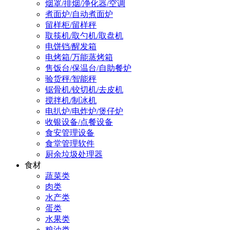
烟罩/排烟/净化器/空调
煮面炉/自动煮面炉
留样柜/留样秤
取筷机/取勺机/取盘机
电饼铛/醒发箱
电烤箱/万能蒸烤箱
售饭台/保温台/自助餐炉
验货秤/智能秤
锯骨机/铰切机/去皮机
搅拌机/制冰机
电扒炉/电炸炉/煲仔炉
收银设备/点餐设备
食安管理设备
食堂管理软件
厨余垃圾处理器
食材
蔬菜类
肉类
水产类
蛋类
水果类
粮油类