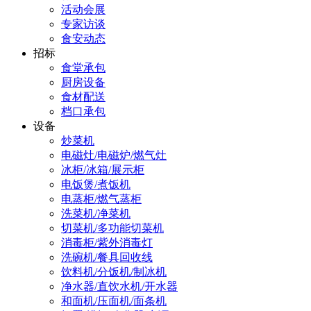
活动会展
专家访谈
食安动态
招标
食堂承包
厨房设备
食材配送
档口承包
设备
炒菜机
电磁灶/电磁炉/燃气灶
冰柜/冰箱/展示柜
电饭煲/煮饭机
电蒸柜/燃气蒸柜
洗菜机/净菜机
切菜机/多功能切菜机
消毒柜/紫外消毒灯
洗碗机/餐具回收线
饮料机/分饭机/制冰机
净水器/直饮水机/开水器
和面机/压面机/面条机