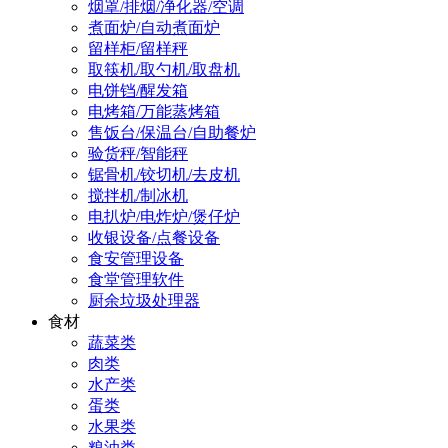
烟罩/排烟/净化器/空调
煮面炉/自动煮面炉
留样柜/留样秤
取筷机/取勺机/取盘机
电饼铛/醒发箱
电烤箱/万能蒸烤箱
售饭台/保温台/自助餐炉
验货秤/智能秤
锯骨机/铰切机/去皮机
搅拌机/制冰机
电扒炉/电炸炉/煲仔炉
收银设备/点餐设备
食安管理设备
食堂管理软件
厨余垃圾处理器
食材
蔬菜类
肉类
水产类
蛋类
水果类
粮油类