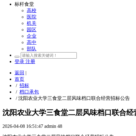
标杆食堂
高校
医院
机关
园区
企业
高中
部队
登录
注册
返回
|
首页
/
招标
/
档口承包
/
沈阳农业大学三食堂二层风味档口联合经营招标公告
沈阳农业大学三食堂二层风味档口联合经
2026-04-08 16:51:47
admin
48