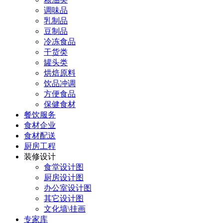
调味品
乳制品
豆制品
冷冻食品
干货类
罐头类
烘焙原料
饮品冲调
方便食品
保健食材
餐饮服务
食材企业
食材配送
厨房工程
装修设计
食堂设计图
厨房设计图
办公室设计图
其它设计图
文化墙\挂画
专家库