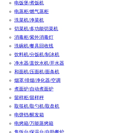
电饭煲/煮饭机
电蒸柜/燃气蒸柜
洗菜机/净菜机
切菜机/多功能切菜机
消毒柜/紫外消毒灯
洗碗机/餐具回收线
饮料机/分饭机/制冰机
净水器/直饮水机/开水器
和面机/压面机/面条机
烟罩/排烟/净化器/空调
煮面炉/自动煮面炉
留样柜/留样秤
取筷机/取勺机/取盘机
电饼铛/醒发箱
电烤箱/万能蒸烤箱
售饭台/保温台/自助餐炉