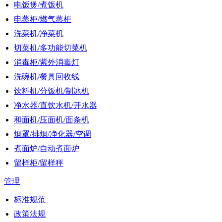
电饭煲/煮饭机
电蒸柜/燃气蒸柜
洗菜机/净菜机
切菜机/多功能切菜机
消毒柜/紫外消毒灯
洗碗机/餐具回收线
饮料机/分饭机/制冰机
净水器/直饮水机/开水器
和面机/压面机/面条机
烟罩/排烟/净化器/空调
煮面炉/自动煮面炉
留样柜/留样秤
管理
标准规范
政策法规