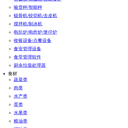
验货秤/智能秤
锯骨机/铰切机/去皮机
搅拌机/制冰机
电扒炉/电炸炉/煲仔炉
收银设备/点餐设备
食安管理设备
食堂管理软件
厨余垃圾处理器
食材
蔬菜类
肉类
水产类
蛋类
水果类
粮油类